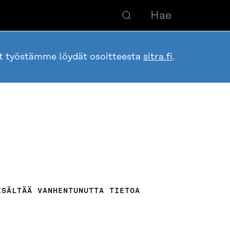
ot työstämme löydät osoitteesta
sitra.fi
.
ISÄLTÄÄ VANHENTUNUTTA TIETOA