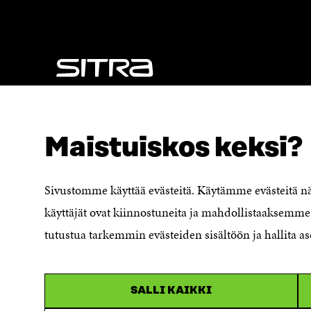
NÄITÄKÖ ETSIT?
Tietosuoja ja käyttöehdot
Maistuiskos keksi?
Evästeasetukset
Ilmoituskanava
Saavutettavuusseloste
Sivustomme käyttää evästeitä. Käytämme evästeitä 
Asiakirjajulkisuuskuvaus
käyttäjät ovat kiinnostuneita ja mahdollistaaksemme 
Sitran digitaalinen viestintä ja
tutustua tarkemmin evästeiden sisältöön ja hallita as
verkkopalvelut
SALLI KAIKKI