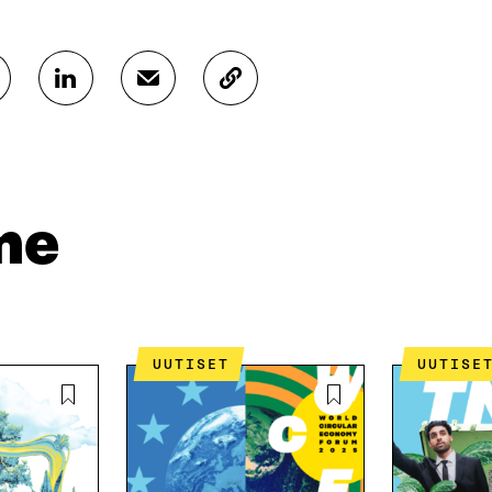
J
J
K
A
A
O
A
A
P
L
S
I
I
Ä
O
N
H
I
K
K
A
me
E
Ö
R
D
P
T
I
O
I
N
S
K
I
T
K
S
I
E
UUTISET
UUTISE
S
L
L
Ä
L
I
A
A
N
V
A
L
A
V
I
U
A
N