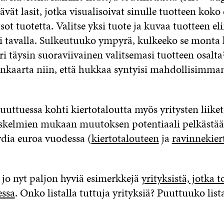
tävät lasit, jotka visualisoivat sinulle tuotteen koko
sot tuotetta. Valitse yksi tuote ja kuvaa tuotteen el
si tavalla. Sulkeutuuko ympyrä, kulkeeko se monta k
i täysin suoraviivainen valitsemasi tuotteen osalt
linkaarta niin, että hukkaa syntyisi mahdollisimman
ttuessa kohti kiertotaloutta myös yritysten liike
skelmien mukaan muutoksen potentiaali pelkästä
rdia euroa vuodessa (
kiertotalouteen
ja
ravinnekier
jo nyt paljon hyviä esimerkkejä
yrityksistä, jotka 
essa
. Onko listalla tuttuja yrityksiä? Puuttuuko list