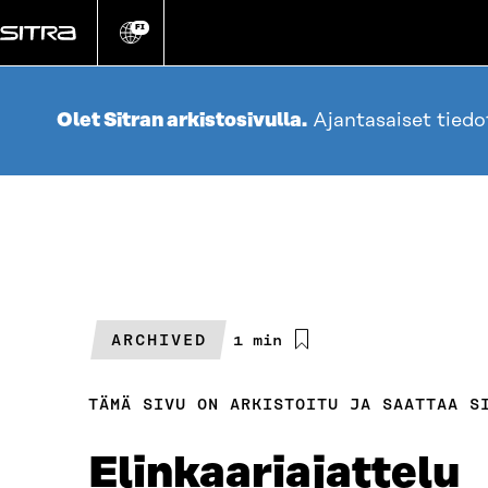
Siirry
suoraan
FI
Vaihda
sivuston
sisältöön
kieli
Olet Sitran arkistosivulla.
Ajantasaiset tied
ARCHIVED
Arvioitu
1 min
lukuaika
TÄMÄ SIVU ON ARKISTOITU JA SAATTAA S
Elinkaariajattelu