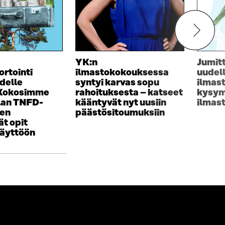
YK:n
Jumit
ortointi
ilmastokokouksessa
uudel
delle
syntyi karvas sopu
ilmas
 Kokosimme
rahoituksesta – katseet
kysym
lan TNFD-
kääntyvät nyt uusiin
ilmas
sen
päästösitoumuksiin
t opit
käyttöön