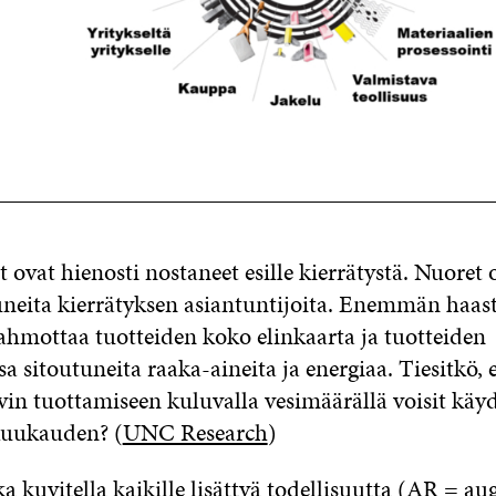
ovat hienosti nostaneet esille kierrätystä. Nuoret 
uneita kierrätyksen asiantuntijoita. Enemmän haast
hahmottaa tuotteiden koko elinkaarta ja tuotteiden
a sitoutuneita raaka-aineita ja energiaa. Tiesitkö, 
vin tuottamiseen kuluvalla vesimäärällä voisit käy
uukauden? (
UNC Research
)
ka kuvitella kaikille lisättyä todellisuutta (AR = 