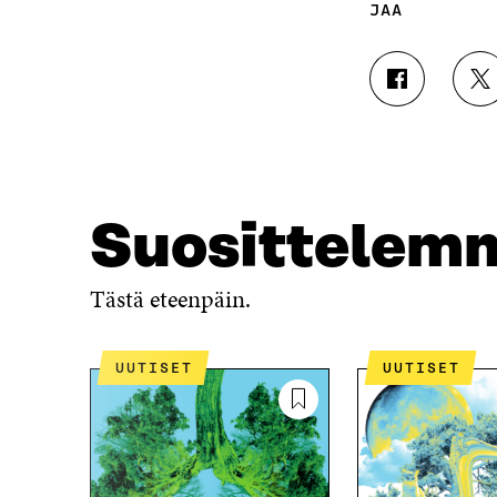
JAA
J
J
A
A
A
A
F
T
A
W
C
I
E
T
Suosittelem
B
T
O
E
O
R
Tästä eteenpäin.
K
I
I
S
S
S
UUTISET
UUTISET
S
Ä
A
A
A
V
V
A
A
U
U
T