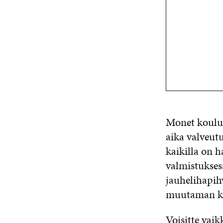
Monet koulut 
aika valveut
kaikilla on 
valmistuksess
jauhelihapih
muutaman k
Voisitte vaik