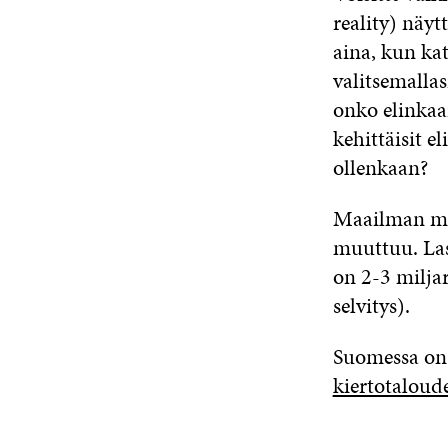
reality) näyt
aina, kun kat
valitsemalla
onko elinkaar
kehittäisit e
ollenkaan?
Maailman muu
muuttuu. La
on 2-3 milja
selvitys).
Suomessa on 
kiertotaloud