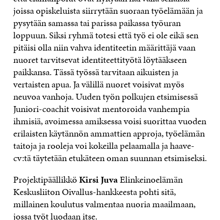
joissa opiskeluista siirrytään suoraan työelämään ja
pysytään samassa tai parissa paikassa työuran
loppuun. Siksi ryhmä totesi että työ ei ole eikä sen
pitäisi olla niin vahva identiteetin määrittäjä vaan
nuoret tarvitsevat identiteettityötä löytääkseen
paikkansa. Tässä työssä tarvitaan aikuisten ja
vertaisten apua. Ja välillä nuoret voisivat myös
neuvoa vanhoja. Uuden työn polkujen etsimisessä
Juniori-coachit voisivat mentoroida vanhempia
ihmisiä, avoimessa amiksessa voisi suorittaa vuoden
erilaisten käytännön ammattien approja, työelämän
taitoja ja rooleja voi kokeilla pelaamalla ja haave-
cv:tä täytetään etukäteen oman suunnan etsimiseksi.
Projektipäällikkö
Kirsi Juva
Elinkeinoelämän
Keskusliiton Oivallus-hankkeesta pohti sitä,
millainen koulutus valmentaa nuoria maailmaan,
jossa työt luodaan itse.