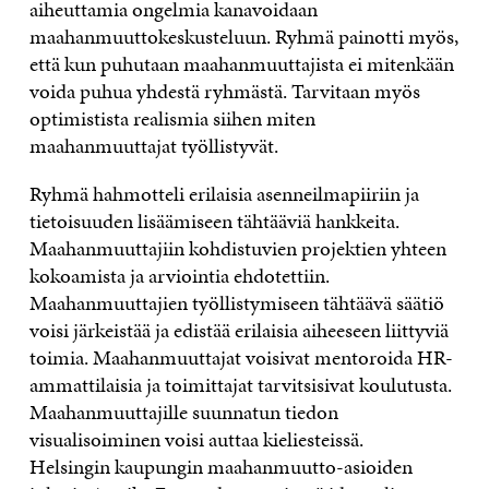
aiheuttamia ongelmia kanavoidaan
maahanmuuttokeskusteluun. Ryhmä painotti myös,
että kun puhutaan maahanmuuttajista ei mitenkään
voida puhua yhdestä ryhmästä. Tarvitaan myös
optimistista realismia siihen miten
maahanmuuttajat työllistyvät.
Ryhmä hahmotteli erilaisia asenneilmapiiriin ja
tietoisuuden lisäämiseen tähtääviä hankkeita.
Maahanmuuttajiin kohdistuvien projektien yhteen
kokoamista ja arviointia ehdotettiin.
Maahanmuuttajien työllistymiseen tähtäävä säätiö
voisi järkeistää ja edistää erilaisia aiheeseen liittyviä
toimia. Maahanmuuttajat voisivat mentoroida HR-
ammattilaisia ja toimittajat tarvitsisivat koulutusta.
Maahanmuuttajille suunnatun tiedon
visualisoiminen voisi auttaa kieliesteissä.
Helsingin kaupungin maahanmuutto-asioiden