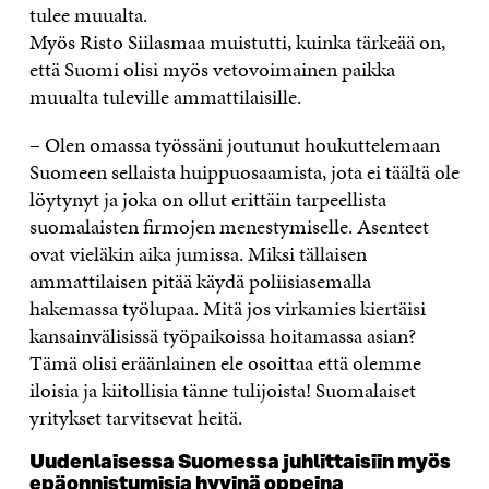
tulee muualta.
Myös Risto Siilasmaa muistutti, kuinka tärkeää on,
että Suomi olisi myös vetovoimainen paikka
muualta tuleville ammattilaisille.
– Olen omassa työssäni joutunut houkuttelemaan
Suomeen sellaista huippuosaamista, jota ei täältä ole
löytynyt ja joka on ollut erittäin tarpeellista
suomalaisten firmojen menestymiselle. Asenteet
ovat vieläkin aika jumissa. Miksi tällaisen
ammattilaisen pitää käydä poliisiasemalla
hakemassa työlupaa. Mitä jos virkamies kiertäisi
kansainvälisissä työpaikoissa hoitamassa asian?
Tämä olisi eräänlainen ele osoittaa että olemme
iloisia ja kiitollisia tänne tulijoista! Suomalaiset
yritykset tarvitsevat heitä.
Uudenlaisessa Suomessa juhlittaisiin myös
epäonnistumisia hyvinä oppeina