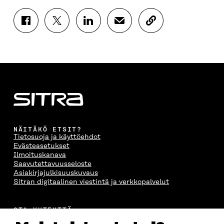
J
J
J
J
K
A
A
A
A
O
A
A
A
A
P
F
T
L
S
I
A
W
I
Ä
O
C
I
N
H
I
E
T
K
K
A
B
T
E
Ö
R
O
E
D
P
T
O
R
I
O
I
K
I
N
S
K
I
S
I
T
K
NÄITÄKÖ ETSIT?
S
S
S
I
E
Tietosuoja ja käyttöehdot
S
Ä
S
L
L
Evästeasetukset
A
A
Ä
L
I
Ilmoituskanava
A
V
A
A
N
Saavutettavuusseloste
V
A
V
A
L
Asiakirjajulkisuuskuvaus
A
U
A
V
I
Sitran digitaalinen viestintä ja verkkopalvelut
U
T
U
A
N
T
U
T
U
K
U
U
U
T
K
OTA YHTEYTTÄ
U
U
U
U
I
Suomen itsenäisyyden juhlarahasto Sitra
U
U
U
U