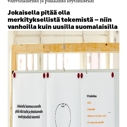
vahvuuksiensa ja paikkansa löytämiseksi
Jokaisella pitää olla
merkityksellistä tekemistä – niin
vanhoilla kuin uusilla suomalaisilla