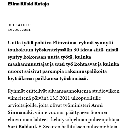
Elina Kiiski Kataja
JULKAISTU
19.05.2011
Uutta työtä pohtiva Elinvoima-ryhmä synnytti
toukokuun työskentelyssään 30 ideaa siitä, mistä
syntyy kokonaan uutta työtä, kuinka
maahanmuuttajat ja uusi työ kohtaavat ja kuinka
nuoret saisivat parempia rakennuspalikoita
löytääkseen paikkansa työelämässä.
Ryhmät esittelivät aikaansaannoksensa studioviikon
viimeisenä päivänä 13.5.2011 ulkopuolisille
arvioitsijoille, joita olivat työministeri
Anni
Sinnemäki
, viime vuonna päättyneen Suomen
elinvoiman lähteet -kehitysohjelman puheenjohtaja
Sari Baldauf
, F-Securen hallituksen puheenjohtaja