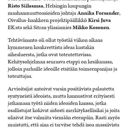
Risto Siilasmaa
, Helsingin kaupungin
maahanmuuttoasioiden johtaja
Annika Forsander
,
Oivallus-hankkeen projektipäällikkö
Kirsi Juva
EK:sta sekä Sitran yliasiamies
Mikko Kosonen
.
Tehtävänanto oli ollut työstää viikon aikana
kymmenen konkreettista ideaa kustakin
aihealueesta, jotka ovat toteutettavissa.
Kehitysohjelman seuraava etappi on kesäkuussa,
jolloin parhaille ideoille etsitään toimeenpanijaa ja
toteuttajaa.
Arvioitsijat antoivat varsin positiivista palautetta
syntyneistä ideoista, mutta kannustivat erityisesti
jatkamaan työtä niiden ideoiden kanssa, jotka
osallistujat kokivat aidosti merkityksellisiksi ja joita
olisivat itse valmiita viemään eteenpäin. Raati myös
muistutti, että aina ei tarvitse tehdä isoa massiivista