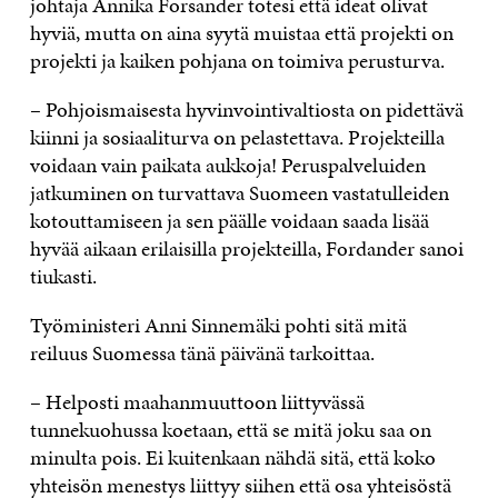
johtaja Annika Forsander totesi että ideat olivat
hyviä, mutta on aina syytä muistaa että projekti on
projekti ja kaiken pohjana on toimiva perusturva.
– Pohjoismaisesta hyvinvointivaltiosta on pidettävä
kiinni ja sosiaaliturva on pelastettava. Projekteilla
voidaan vain paikata aukkoja! Peruspalveluiden
jatkuminen on turvattava Suomeen vastatulleiden
kotouttamiseen ja sen päälle voidaan saada lisää
hyvää aikaan erilaisilla projekteilla, Fordander sanoi
tiukasti.
Työministeri Anni Sinnemäki pohti sitä mitä
reiluus Suomessa tänä päivänä tarkoittaa.
– Helposti maahanmuuttoon liittyvässä
tunnekuohussa koetaan, että se mitä joku saa on
minulta pois. Ei kuitenkaan nähdä sitä, että koko
yhteisön menestys liittyy siihen että osa yhteisöstä