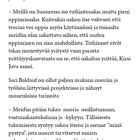
– Meillä on Suomessa iso tutkintousko, mutta pieni
oppimisusko. Kuitenkin uskon itse vahvasti että
teoriaa voi oppia myös käytännössä ja toisaalta
meidän olisi uskottava siihen, että uuden
oppiminen on aina mahdollista. Tutkinnot eivät
takaa menestyvää yritystä vaan parasta
yrittäjyyskasvatusta on se, että uskaltaa yrittää, Kirsi
Juva sanoi.
Sari Baldauf on ollut paljon mukana nuoriin ja
työhön liittyvissä projekteissa ja nähnyt
monenlaisia tarinoita
– Meidän pitäisi tukea nuoria osallistumaan,
vastuunkantohaluun ja -kykyyn. Tällaisesta
tukemisesta syntyy uskoa itseen ja asenne ”minä
pystyn”, jota nuoret tarvitsevat omien