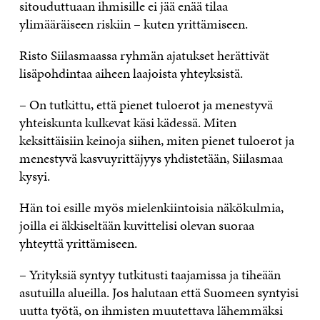
sitouduttuaan ihmisille ei jää enää tilaa
ylimääräiseen riskiin – kuten yrittämiseen.
Risto Siilasmaassa ryhmän ajatukset herättivät
lisäpohdintaa aiheen laajoista yhteyksistä.
– On tutkittu, että pienet tuloerot ja menestyvä
yhteiskunta kulkevat käsi kädessä. Miten
keksittäisiin keinoja siihen, miten pienet tuloerot ja
menestyvä kasvuyrittäjyys yhdistetään, Siilasmaa
kysyi.
Hän toi esille myös mielenkiintoisia näkökulmia,
joilla ei äkkiseltään kuvittelisi olevan suoraa
yhteyttä yrittämiseen.
– Yrityksiä syntyy tutkitusti taajamissa ja tiheään
asutuilla alueilla. Jos halutaan että Suomeen syntyisi
uutta työtä, on ihmisten muutettava lähemmäksi