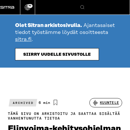
Siirry
FI
suoraan
Vaihda
Hae
sivuston
sisältöön
kieli
Olet Sitran arkistosivulla.
Ajantasaiset
tiedot työstämme löydät osoitteesta
sitra.fi
.
SIIRRY UUDELLE SIVUSTOLLE
Arvioitu
6 min
KUUNTELE
ARCHIVED
lukuaika
TÄMÄ SIVU ON ARKISTOITU JA SAATTAA SISÄLTÄÄ
VANHENTUNUTTA TIETOA
Elinvoima-kehitysohjelman