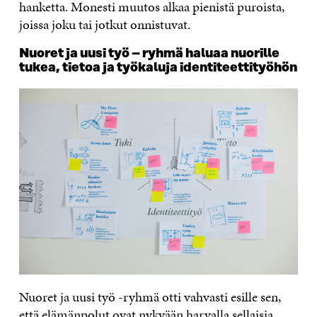
hanketta. Monesti muutos alkaa pienistä puroista,
joissa joku tai jotkut onnistuvat.
Nuoret ja uusi työ – ryhmä haluaa nuorille
tukea, tietoa ja työkaluja identiteettityöhön
Nuoret ja uusi työ -ryhmä otti vahvasti esille sen,
että elämänpolut ovat nykyään harvalla sellaisia