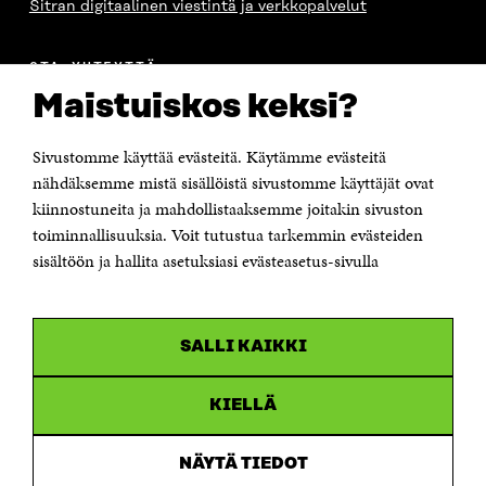
Sitran digitaalinen viestintä ja verkkopalvelut
OTA YHTEYTTÄ
Suomen itsenäisyyden juhlarahasto Sitra
Maistuiskos keksi?
Itämerenkatu 11-13, PL 160,
00181 Helsinki
Sivustomme käyttää evästeitä. Käytämme evästeitä
Puhelin +358 294 618 991
Sähköpostiosoite
nähdäksemme mistä sisällöistä sivustomme käyttäjät ovat
etunimi.sukunimi@sitra.fi tai sitra@sitra.fi
kiinnostuneita ja mahdollistaaksemme joitakin sivuston
toiminnallisuuksia. Voit tutustua tarkemmin evästeiden
Saapumisohjeet
sisältöön ja hallita asetuksiasi evästeasetus-sivulla
Y-tunnus 0202132-3
OLEMME NÄISSÄ SOMEISSA
SALLI KAIKKI
Facebook
Avautuu
uudessa
Linkedin
ikkunassa
KIELLÄ
Avautuu
uudessa
Youtube
ikkunassa
Avautuu
NÄYTÄ TIEDOT
uudessa