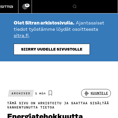
Siirry
FI
suoraan
Vaihda
Hae
sivuston
sisältöön
kieli
Olet Sitran arkistosivulla.
Ajantasaiset
tiedot työstämme löydät osoitteesta
sitra.fi
.
SIIRRY UUDELLE SIVUSTOLLE
Arvioitu
1 min
KUUNTELE
ARCHIVED
lukuaika
TÄMÄ SIVU ON ARKISTOITU JA SAATTAA SISÄLTÄÄ
VANHENTUNUTTA TIETOA
Energiatehokkuutta