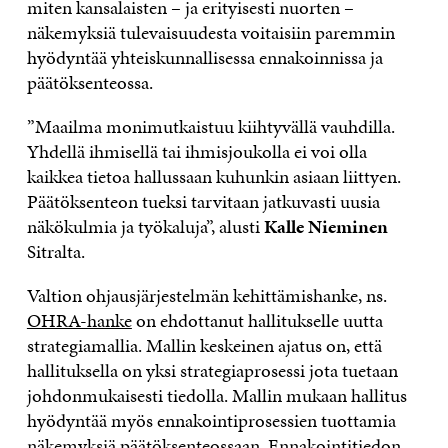
miten kansalaisten – ja erityisesti nuorten –
näkemyksiä tulevaisuudesta voitaisiin paremmin
hyödyntää yhteiskunnallisessa ennakoinnissa ja
päätöksenteossa.
”Maailma monimutkaistuu kiihtyvällä vauhdilla.
Yhdellä ihmisellä tai ihmisjoukolla ei voi olla
kaikkea tietoa hallussaan kuhunkin asiaan liittyen.
Päätöksenteon tueksi tarvitaan jatkuvasti uusia
näkökulmia ja työkaluja”, alusti
Kalle Nieminen
Sitralta.
Valtion ohjausjärjestelmän kehittämishanke, ns.
OHRA-hanke
on ehdottanut hallitukselle uutta
strategiamallia. Mallin keskeinen ajatus on, että
hallituksella on yksi strategiaprosessi jota tuetaan
johdonmukaisesti tiedolla. Mallin mukaan hallitus
hyödyntää myös ennakointiprosessien tuottamia
näkemyksiä päätöksenteossaan. Ennakointitiedon