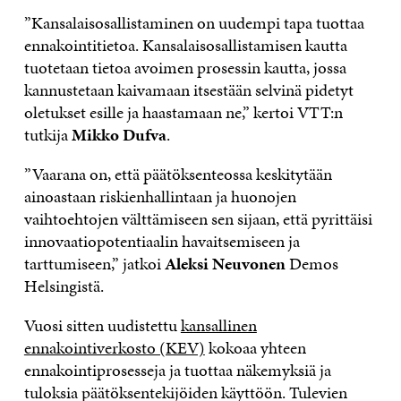
”Kansalaisosallistaminen on uudempi tapa tuottaa
ennakointitietoa. Kansalaisosallistamisen kautta
tuotetaan tietoa avoimen prosessin kautta, jossa
kannustetaan kaivamaan itsestään selvinä pidetyt
oletukset esille ja haastamaan ne,” kertoi VTT:n
tutkija
Mikko Dufva
.
”Vaarana on, että päätöksenteossa keskitytään
ainoastaan riskienhallintaan ja huonojen
vaihtoehtojen välttämiseen sen sijaan, että pyrittäisi
innovaatiopotentiaalin havaitsemiseen ja
tarttumiseen,” jatkoi
Aleksi Neuvonen
Demos
Helsingistä.
Vuosi sitten uudistettu
kansallinen
ennakointiverkosto (KEV)
kokoaa yhteen
ennakointiprosesseja ja tuottaa näkemyksiä ja
tuloksia päätöksentekijöiden käyttöön. Tulevien