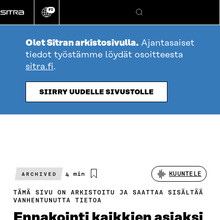
Siirry
FI
suoraan
Vaihda
Hae
sivuston
sisältöön
kieli
Olet Sitran arkistosivulla.
Ajantasaiset
tiedot työstämme löydät osoitteesta
sitra.fi
.
SIIRRY UUDELLE SIVUSTOLLE
Arvioitu
4 min
KUUNTELE
ARCHIVED
lukuaika
TÄMÄ SIVU ON ARKISTOITU JA SAATTAA SISÄLTÄÄ
VANHENTUNUTTA TIETOA
Ennakointi kaikkien asiaksi