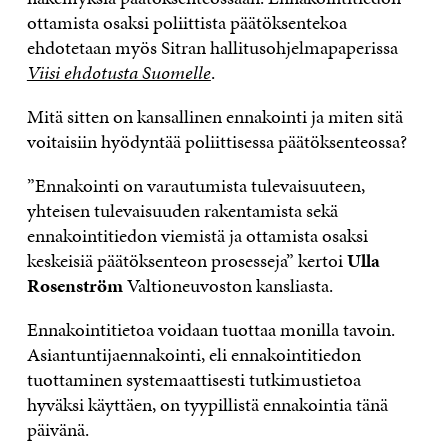
ottamista osaksi poliittista päätöksentekoa
ehdotetaan myös Sitran hallitusohjelmapaperissa
Viisi ehdotusta Suomelle
.
Mitä sitten on kansallinen ennakointi ja miten sitä
voitaisiin hyödyntää poliittisessa päätöksenteossa?
”Ennakointi on varautumista tulevaisuuteen,
yhteisen tulevaisuuden rakentamista sekä
ennakointitiedon viemistä ja ottamista osaksi
keskeisiä päätöksenteon prosesseja” kertoi
Ulla
Rosenström
Valtioneuvoston kansliasta.
Ennakointitietoa voidaan tuottaa monilla tavoin.
Asiantuntijaennakointi, eli ennakointitiedon
tuottaminen systemaattisesti tutkimustietoa
hyväksi käyttäen, on tyypillistä ennakointia tänä
päivänä.