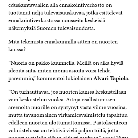
eduskuntavaalien alla ennakointiverkosto on
tuottanut
neljä tulevaisuuskuvaa
, jotka esittelevät
ennakointiverkostossa nousseita keskeisiä
näkemyksiä Suomen tulevaisuudesta.
Mitä tekemistä ennakoinnilla sitten on nuorten
kanssa?
”Nuoria on pakko kuunnella. Meillä on aika hyviä
ideoita siitä, miten monia asioita voisi tehdä
paremmin,” kommentoi lukiolainen
Alvari Tapiola
.
”On turhauttavaa, jos nuorten kanssa keskustellaan
vain keskustelun vuoksi. Aitoja osallistumisen
areenoita nuorille on syntynyt vasta viime vuosina,
mutta tavanomainen virkamiesvalmistelu tapahtuu
edelleen nuorten ulottumattomissa. Päätöksenteon
valmistelussa on tehtävä vielä paljon töitä, jotta
nuoret saataisiin siihen aidosti mukaan,” sanoi Nuva