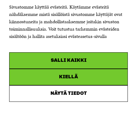
Sivustomme käyttää evästeitä. Käytämme evästeitä
Puhelin +358 294 618 991
Sähköpostiosoite
nähdäksemme mistä sisällöistä sivustomme käyttäjät ovat
etunimi.sukunimi@sitra.fi tai sitra@sitra.fi
kiinnostuneita ja mahdollistaaksemme joitakin sivuston
Saapumisohjeet
toiminnallisuuksia. Voit tutustua tarkemmin evästeiden
sisältöön ja hallita asetuksiasi evästeasetus-sivulla
Y-tunnus 0202132-3
OLEMME NÄISSÄ SOMEISSA
SALLI KAIKKI
Facebook
Avautuu
uudessa
Linkedin
ikkunassa
KIELLÄ
Avautuu
uudessa
Youtube
ikkunassa
Avautuu
NÄYTÄ TIEDOT
uudessa
Instagram
ikkunassa
Avautuu
uudessa
ikkunassa