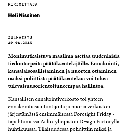
KIRJOITTAJA
Heli Nissinen
JULKAISTU
10.04.2015
Monimutkaistuva maailma asettaa uudenlaisia
tiedontarpeita päätöksentekijöille. Ennakointi,
kansalaisosallistaminen ja nuorten ottaminen
osaksi poliittista päätöksentekoa voi tukea
tulevaisuusorientoituneempaa hallintoa.
Kansallisen ennakointiverkosto toi yhteen
ennakointiasiantuntijoita ja nuoria verkoston
järjestämässä ensimmäisessä Foresight Friday -
tapahtumassa Aalto-yliopiston Design Factorylla
huhtikuussa. Tilaisuudessa pohdittiin miksi ja