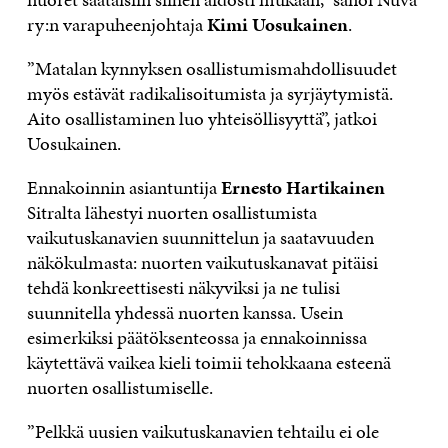
ry:n varapuheenjohtaja
Kimi Uosukainen
.
”Matalan kynnyksen osallistumismahdollisuudet
myös estävät radikalisoitumista ja syrjäytymistä.
Aito osallistaminen luo yhteisöllisyyttä”, jatkoi
Uosukainen.
Ennakoinnin asiantuntija
Ernesto Hartikainen
Sitralta lähestyi nuorten osallistumista
vaikutuskanavien suunnittelun ja saatavuuden
näkökulmasta: nuorten vaikutuskanavat pitäisi
tehdä konkreettisesti näkyviksi ja ne tulisi
suunnitella yhdessä nuorten kanssa. Usein
esimerkiksi päätöksenteossa ja ennakoinnissa
käytettävä vaikea kieli toimii tehokkaana esteenä
nuorten osallistumiselle.
”Pelkkä uusien vaikutuskanavien tehtailu ei ole