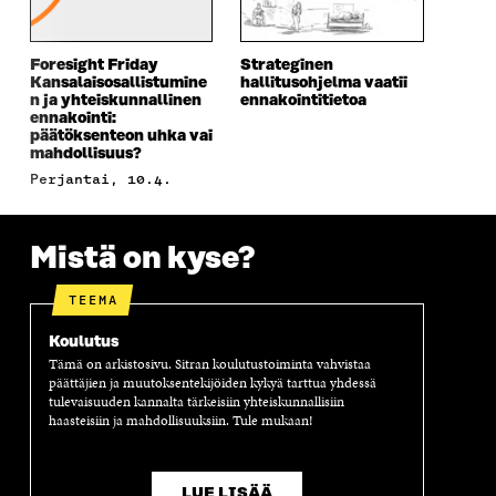
S
A
S
S
A
I
A
S
I
K
I
A
Foresight Friday
Strateginen
K
K
K
I
Kansalaisosallistumine
hallitusohjelma vaatii
K
U
K
K
n ja yhteiskunnallinen
ennakointitietoa
U
N
U
K
ennakointi:
N
A
N
U
päätöksenteon uhka vai
A
S
A
N
mahdollisuus?
S
S
S
A
perjantai, 10.4.
S
A
S
S
A
A
S
A
Mistä on kyse?
TEEMA
Koulutus
Tämä on arkistosivu. Sitran koulutustoiminta vahvistaa
päättäjien ja muutoksentekijöiden kykyä tarttua yhdessä
tulevaisuuden kannalta tärkeisiin yhteiskunnallisiin
haasteisiin ja mahdollisuuksiin. Tule mukaan!
LUE LISÄÄ