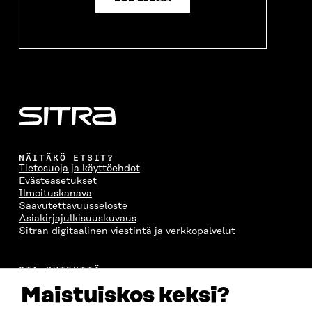
NÄITÄKÖ ETSIT?
Tietosuoja ja käyttöehdot
Evästeasetukset
Ilmoituskanava
Saavutettavuusseloste
Asiakirjajulkisuuskuvaus
Sitran digitaalinen viestintä ja verkkopalvelut
OTA YHTEYTTÄ
Suomen itsenäisyyden juhlarahasto Sitra
Maistuiskos keksi?
Itämerenkatu 11-13, PL 160,
00181 Helsinki