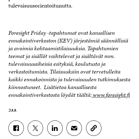
tulevaisuusorientoitunutta.
Foresight Friday -tapahtumat ovat kansallisen
ennakointiverkoston (KEV) järjestämiä säännöllisiä
ja avoimia kohtaamistilaisuuksia. Tapahtumien
teemat ja sisällöt vaihtelevat ja sisältävät mm.
tulevaisuusaiheisia esityksiä, koulutusta ja
verkostoitumista. Tilaisuuksiin ovat tervetulleita
kaikki ennakoinnista ja tulevaisuuden tutkimuksesta
kiinnostuneet. Lisätietoa kansallisesta
ennakointiverkostosta löydät täältä:
www.foresight.fi
JAA
J
J
J
J
K
A
A
A
A
O