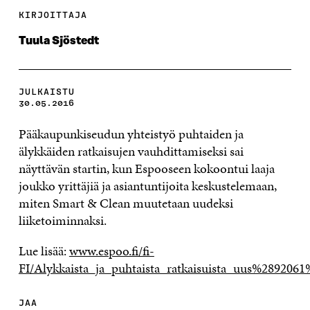
KIRJOITTAJA
Tuula Sjöstedt
JULKAISTU
30.05.2016
Pääkaupunkiseudun yhteistyö puhtaiden ja
älykkäiden ratkaisujen vauhdittamiseksi sai
näyttävän startin, kun Espooseen kokoontui laaja
joukko yrittäjiä ja asiantuntijoita keskustelemaan,
miten Smart & Clean muutetaan uudeksi
liiketoiminnaksi.
Lue lisää:
www.espoo.fi/fi-
FI/Alykkaista_ja_puhtaista_ratkaisuista_uus%289206
JAA