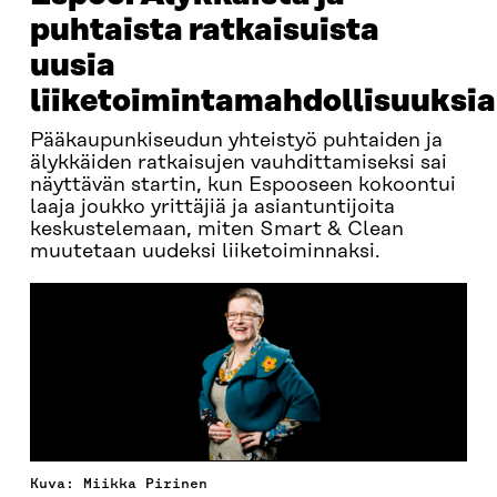
puhtaista ratkaisuista
uusia
liiketoimintamahdollisuuksia
Pääkaupunkiseudun yhteistyö puhtaiden ja
älykkäiden ratkaisujen vauhdittamiseksi sai
näyttävän startin, kun Espooseen kokoontui
laaja joukko yrittäjiä ja asiantuntijoita
keskustelemaan, miten Smart & Clean
muutetaan uudeksi liiketoiminnaksi.
Kuva: Miikka Pirinen