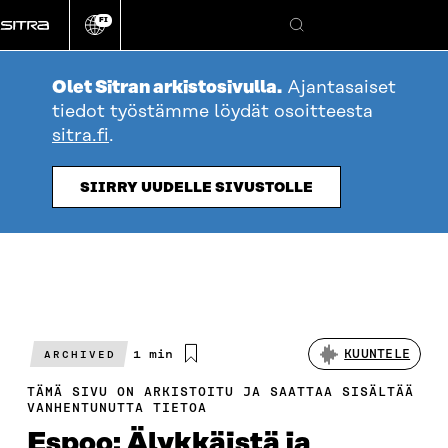
Siirry
FI
suoraan
Vaihda
Hae
sivuston
sisältöön
kieli
Olet Sitran arkistosivulla.
Ajantasaiset
tiedot työstämme löydät osoitteesta
sitra.fi
.
SIIRRY UUDELLE SIVUSTOLLE
Arvioitu
1 min
KUUNTELE
ARCHIVED
lukuaika
TÄMÄ SIVU ON ARKISTOITU JA SAATTAA SISÄLTÄÄ
VANHENTUNUTTA TIETOA
Espoo: Älykkäistä ja