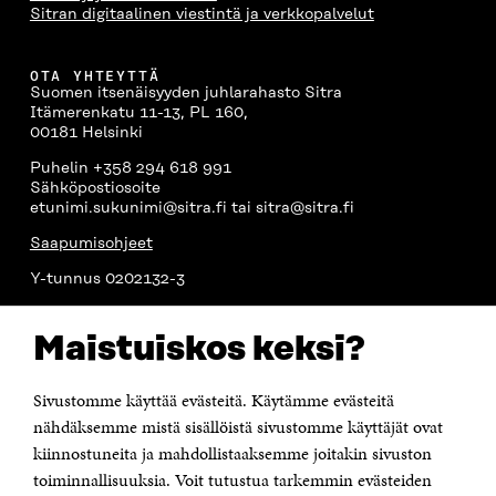
Sitran digitaalinen viestintä ja verkkopalvelut
OTA YHTEYTTÄ
Suomen itsenäisyyden juhlarahasto Sitra
Itämerenkatu 11-13, PL 160,
00181 Helsinki
Puhelin +358 294 618 991
Sähköpostiosoite
etunimi.sukunimi@sitra.fi tai sitra@sitra.fi
Saapumisohjeet
Y-tunnus 0202132-3
Maistuiskos keksi?
OLEMME NÄISSÄ SOMEISSA
Facebook
Avautuu
Sivustomme käyttää evästeitä. Käytämme evästeitä
uudessa
Linkedin
ikkunassa
nähdäksemme mistä sisällöistä sivustomme käyttäjät ovat
Avautuu
uudessa
kiinnostuneita ja mahdollistaaksemme joitakin sivuston
Youtube
ikkunassa
Avautuu
toiminnallisuuksia. Voit tutustua tarkemmin evästeiden
uudessa