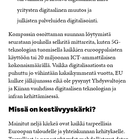
yritysten digitaalinen muutos ja
julkisten palveluiden digitalisointi.
Kompassin osoittaman suunnan löytymistä
seurataan joukolla selkeitä mittareita, kuten 5G-
teknologian tuomisella kaikkien eurooppalaisten
käyttöön tai 20 miljoonan ICT-ammattilaisen
kokonaismäärällä. Vaikka digitalisaatiosta on
puhuttu jo vähintään kaksikymmentä vuotta, EU
kulkee jälkijunassa eikä ole pysynyt Yhdysvaltojen
ja Kiinan vauhdissa digitaalisen teknologian ja
infran kehittämisessä.
Missä on kestävyyskärki?
Mainitut neljä kärkeä ovat kaikki tarpeellisia
Euroopan taloudelle ja yhteiskunnan kehitykselle.
Turvalliset ja nopeat yhteydet mahdollistavat datan