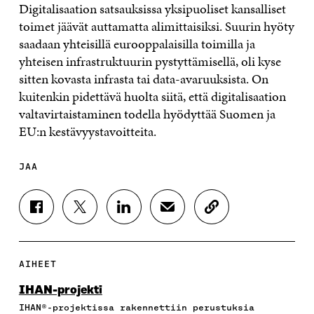
Digitalisaation satsauksissa yksipuoliset kansalliset
toimet jäävät auttamatta alimittaisiksi. Suurin hyöty
saadaan yhteisillä eurooppalaisilla toimilla ja
yhteisen infrastruktuurin pystyttämisellä, oli kyse
sitten kovasta infrasta tai data-avaruuksista. On
kuitenkin pidettävä huolta siitä, että digitalisaation
valtavirtaistaminen todella hyödyttää Suomen ja
EU:n kestävyystavoitteita.
JAA
J
J
J
J
K
A
A
A
A
O
A
A
A
A
P
F
T
L
S
I
A
W
I
Ä
O
AIHEET
C
I
N
H
I
E
T
K
K
A
IHAN-projekti
B
T
E
Ö
R
IHAN®-projektissa rakennettiin perustuksia
O
E
D
P
T