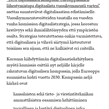
lähestymistapa digitaalista vuosikymmentä varten”
asettaa suuntaviivat digitalisaation edistämiselle.
Vuosikymmentavoitteiden taustalla on vuoden
vanha komission digitaalistrategia, jossa korostuu
kestävyys sekä ihmislähtöisyyden että ympäristön
osalta. Strategiaa toteutettaessa onkin varmistettava,
että digitaalinen ja vihreä siirtymä kietoutuvat
toisiinsa sen sijaan, että ne kulkisivat eri raiteilla.
Koronan kiihdyttämän digitalisaatiokehityksen
myötä komissio esittää nyt neljälle kärjelle
rakentuvan digitaalisen kompassin, jolla Eurooppa
suunnistaa kohti vuotta 2030. Kompassin neljä
kärkeä ovat
kansalaisten sekä tieto- ja viestintätekniikan
ammattilaisten osaamisen kehittäminen
turvallinen ja kestävä digitaalinen infra