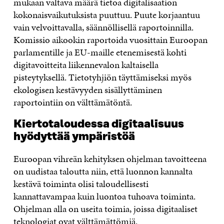
mukaan valtava määrä tietoa digitalisaation
kokonaisvaikutuksista puuttuu. Puute korjaantuu
vain velvoittavalla, säännöllisellä raportoinnilla.
Komissio aikookin raportoida vuosittain Euroopan
parlamentille ja EU-maille etenemisestä kohti
digitavoitteita liikennevalon kaltaisella
pisteytyksellä. Tietotyhjiön täyttämiseksi myös
ekologisen kestävyyden sisällyttäminen
raportointiin on välttämätöntä.
Kiertotaloudessa digitaalisuus
hyödyttää ympäristöä
Euroopan vihreän kehityksen ohjelman tavoitteena
on uudistaa taloutta niin, että luonnon kannalta
kestävä toiminta olisi taloudellisesti
kannattavampaa kuin luontoa tuhoava toiminta.
Ohjelman alla on useita toimia, joissa digitaaliset
teknologiat ovat välttämättömiä.