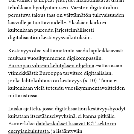
tehokkaan hyödyntämisen. Väestön digitaitoihin
perustuva talous taas on välttämätön tulevaisuuden
kasvulle ja tuottavuudelle. Yksikään kärki ei
kuitenkaan pureudu järjestelmällisesti
digitalisaation kestävyysvaikutuksiin.
Kestävyys olisi välttämätöntä saada läpileikkaavasti
mukaan vuosikymmenen digikompassiin.
Euroopan vihreän kehityksen ohjelma
esittää asian
ytimekkäästi: Eurooppa tarvitsee digitaalialan,
jonka lähtökohtana on kestävyys (s. 10). Tämä ei
kuitenkaan vielä toteudu vuosikymmentavoitteiden
mittaristossa.
Laiska ajattelu, jossa digitalisaation kestävyyshyödyt
kuitataan itsestäänselvyyksinä, ei kanna pitkälle.
Esimerkiksi
datakeskukset lisäävät ICT-sektorin
energiankulutusta
, ja lisääntyviin