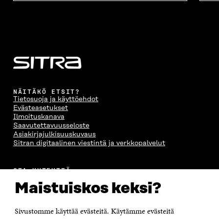
NÄITÄKÖ ETSIT?
Tietosuoja ja käyttöehdot
Evästeasetukset
Ilmoituskanava
Saavutettavuusseloste
Asiakirjajulkisuuskuvaus
Sitran digitaalinen viestintä ja verkkopalvelut
OTA YHTEYTTÄ
Suomen itsenäisyyden juhlarahasto Sitra
Maistuiskos keksi?
Itämerenkatu 11-13, PL 160,
00181 Helsinki
Sivustomme käyttää evästeitä. Käytämme evästeitä
Puhelin +358 294 618 991