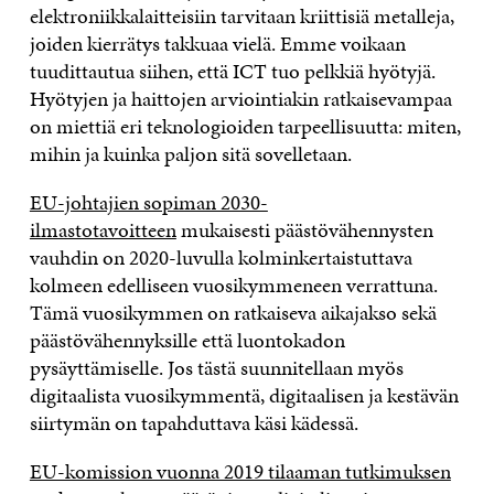
elektroniikkalaitteisiin tarvitaan kriittisiä metalleja,
joiden kierrätys takkuaa vielä. Emme voikaan
tuudittautua siihen, että ICT tuo pelkkiä hyötyjä.
Hyötyjen ja haittojen arviointiakin ratkaisevampaa
on miettiä eri teknologioiden tarpeellisuutta: miten,
mihin ja kuinka paljon sitä sovelletaan.
EU-johtajien sopiman 2030-
ilmastotavoitteen
mukaisesti päästövähennysten
vauhdin on 2020-luvulla kolminkertaistuttava
kolmeen edelliseen vuosikymmeneen verrattuna.
Tämä vuosikymmen on ratkaiseva aikajakso sekä
päästövähennyksille että luontokadon
pysäyttämiselle. Jos tästä suunnitellaan myös
digitaalista vuosikymmentä, digitaalisen ja kestävän
siirtymän on tapahduttava käsi kädessä.
EU-komission vuonna 2019 tilaaman tutkimuksen