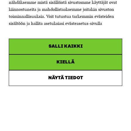
Sähköpostiosoite
nähdäksemme mistä sisällöistä sivustomme käyttäjät ovat
etunimi.sukunimi@sitra.fi tai sitra@sitra.fi
kiinnostuneita ja mahdollistaaksemme joitakin sivuston
toiminnallisuuksia. Voit tutustua tarkemmin evästeiden
Saapumisohjeet
sisältöön ja hallita asetuksiasi evästeasetus-sivulla
Y-tunnus 0202132-3
OLEMME NÄISSÄ SOMEISSA
SALLI KAIKKI
Facebook
Avautuu
uudessa
Linkedin
ikkunassa
KIELLÄ
Avautuu
uudessa
Youtube
ikkunassa
Avautuu
NÄYTÄ TIEDOT
uudessa
Instagram
ikkunassa
Avautuu
uudessa
ikkunassa