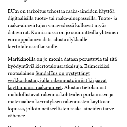
EU:n on tarkoitus tehostaa raaka-aineiden käyttöä
digitaalisilla tuote- tai raaka-ainepasseilla. Tuote- ja
raaka-ainevirtojen vanavedessä kulkevat myös
datavirrat. Komissiossa on jo suunnitteilla yhteinen
eurooppalainen data-alusta älykkäille
kiertotalousratkaisuille.
Markkinoilla on jo monia dataan perustuvia tai sitä
hyödyntäviä kiertotalousratkaisuja. Esimerkiksi
ruotsalainen
SundaHus on pystyttänyt
verkkoalustan, jolla rakennustoimijat kirjaavat
käyttämänsä raaka-aineet
. Alustan tietokannat
mahdollistavat rakennuskohteiden purkamisen ja
materiaalien kierrätyksen rakennusten käyttöiän
lopussa, jolloin neitseellisten raaka-aineiden tarve
vähenee.