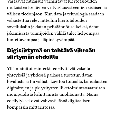
Vastaavat ratkaisut varmistavat kiertotalouden
mukaisten kestävien yritysekosysteemien sisäisen ja
välisen tiedonjaon. Kun data ja teknologia saadaan
valjastettua relevantteihin kiertotalouden
sovelluksiin ja datan pelisäännöt selkeiksi, datan
jakamisesta toimijoiden välillä tulee helpompaa,
luotettavampaa ja läpinäkyvämpää.
Digisiirtymä on tehtävä vihreän
siirtymän ehdoilla
Yllä mainitut esimerkit edellyttävät vakaita
yhteyksiä ja yhdessä paikassa tuotetun datan
luvallista ja turvallista käyttöä toisaalla, kansalaisten
digitaitojen ja pk-yritysten liiketoimintaosaamisen
monipuolista kehittämistä unohtamatta. Nämä
edellytykset ovat vahvasti läsnä digitaalisen
kompassin mittaristossa.