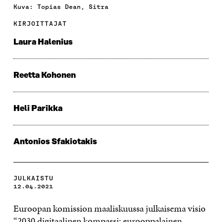
Kuva: Topias Dean, Sitra
KIRJOITTAJAT
Laura Halenius
Reetta Kohonen
Heli Parikka
Antonios Sfakiotakis
JULKAISTU
12.04.2021
Euroopan komission maaliskuussa julkaisema visio
“2030 digitaalinen kompassi: eurooppalainen