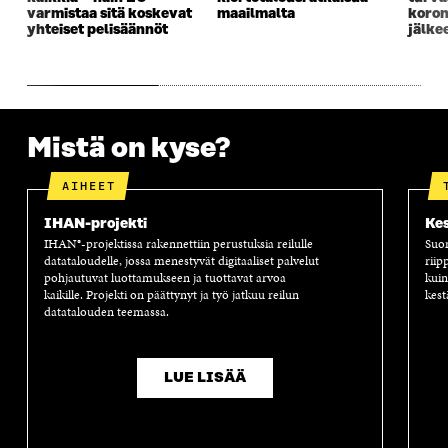
N
A
N
U
varmistaa sitä koskevat
maailmalta
koro
A
S
A
N
yhteiset pelisäännöt
jälke
S
S
S
A
S
A
S
S
A
A
S
A
Mistä on kyse?
AIHEET
IHAN-projekti
Kes
IHAN®-projektissa rakennettiin perustuksia reilulle
Suom
datataloudelle, jossa menestyvät digitaaliset palvelut
riip
pohjautuvat luottamukseen ja tuottavat arvoa
kuin
kaikille. Projekti on päättynyt ja työ jatkuu reilun
kest
datatalouden teemassa.
LUE LISÄÄ