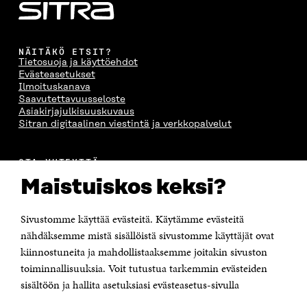
NÄITÄKÖ ETSIT?
Tietosuoja ja käyttöehdot
Evästeasetukset
Ilmoituskanava
Saavutettavuusseloste
Asiakirjajulkisuuskuvaus
Sitran digitaalinen viestintä ja verkkopalvelut
OTA YHTEYTTÄ
Suomen itsenäisyyden juhlarahasto Sitra
Maistuiskos keksi?
Itämerenkatu 11-13, PL 160,
00181 Helsinki
Sivustomme käyttää evästeitä. Käytämme evästeitä
Puhelin +358 294 618 991
Sähköpostiosoite
nähdäksemme mistä sisällöistä sivustomme käyttäjät ovat
etunimi.sukunimi@sitra.fi tai sitra@sitra.fi
kiinnostuneita ja mahdollistaaksemme joitakin sivuston
Saapumisohjeet
toiminnallisuuksia. Voit tutustua tarkemmin evästeiden
sisältöön ja hallita asetuksiasi evästeasetus-sivulla
Y-tunnus 0202132-3