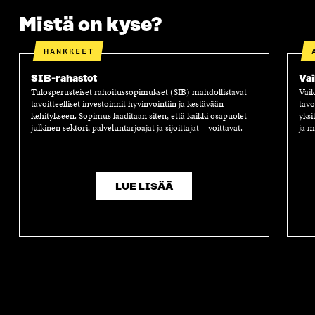
Mistä on kyse?
HANKKEET
SIB-rahastot
Vai
Tulosperusteiset rahoitussopimukset (SIB) mahdollistavat
Vaik
tavoitteelliset investoinnit hyvinvointiin ja kestävään
tavo
kehitykseen. Sopimus laaditaan siten, että kaikki osapuolet –
yksi
julkinen sektori, palveluntarjoajat ja sijoittajat – voittavat.
ja m
LUE LISÄÄ