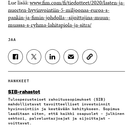
Lue lisää:
www.fim.com/fi/tiedotteet/2020/lasten-ja-
nuorten-hyvinvointiin-5-miljoonaa-euroa-s-
pankin-ja-fimin-johdolla--sijoittajina-muun-
muassa-s-ryhma-lahitapiola-ja-sitra/
JAA
J
J
J
J
K
A
A
A
A
O
A
A
A
A
P
F
T
L
S
I
A
W
I
Ä
O
HANKKEET
C
I
N
H
I
E
T
K
K
A
SIB-rahastot
B
T
E
Ö
R
Tulosperusteiset rahoitussopimukset (SIB)
O
E
D
P
T
mahdollistavat tavoitteelliset investoinnit
O
R
I
O
I
hyvinvointiin ja kestävään kehitykseen. Sopimus
K
I
N
S
K
laaditaan siten, että kaikki osapuolet – julkinen
I
S
I
T
K
sektori, palveluntarjoajat ja sijoittajat –
S
S
S
I
E
voittavat.
S
Ä
S
L
L