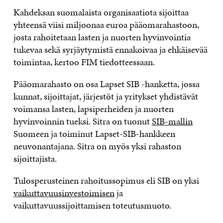
Kahdeksan suomalaista organisaatiota sijoittaa
yhteensä viisi miljoonaa euroa pääomarahastoon,
josta rahoitetaan lasten ja nuorten hyvinvointia
tukevaa sekä syrjäytymistä ennakoivaa ja ehkäisevää
toimintaa, kertoo FIM tiedotteessaan.
Pääomarahasto on osa Lapset SIB -hanketta, jossa
kunnat, sijoittajat, järjestöt ja yritykset yhdistävät
voimansa lasten, lapsiperheiden ja nuorten
hyvinvoinnin tueksi. Sitra on tuonut
SIB-mallin
Suomeen ja toiminut Lapset-SIB-hankkeen
neuvonantajana. Sitra on myös yksi rahaston
sijoittajista.
Tulosperusteinen rahoitussopimus eli SIB on yksi
vaikuttavuusinvestoimisen
ja
vaikuttavuussijoittamisen toteutusmuoto.