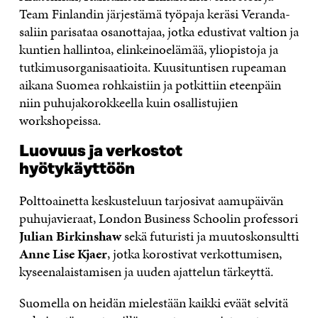
Team Finlandin järjestämä työpaja keräsi Veranda-
saliin parisataa osanottajaa, jotka edustivat valtion ja
kuntien hallintoa, elinkeinoelämää, yliopistoja ja
tutkimusorganisaatioita. Kuusituntisen rupeaman
aikana Suomea rohkaistiin ja potkittiin eteenpäin
niin puhujakorokkeella kuin osallistujien
workshopeissa.
Luovuus ja verkostot
hyötykäyttöön
Polttoainetta keskusteluun tarjosivat aamupäivän
puhujavieraat, London Business Schoolin professori
Julian Birkinshaw
sekä futuristi ja muutoskonsultti
Anne Lise Kjaer
, jotka korostivat verkottumisen,
kyseenalaistamisen ja uuden ajattelun tärkeyttä.
Suomella on heidän mielestään kaikki eväät selvitä