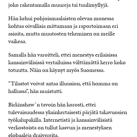
joko rakentamalla muureja tai tuulimyllyjä.
Hän kehui pohjoismaalaisten olevan monessa
kohtaa oivallisia mittamaan ja raportoimaan eri
asioita, mutta muutosten tekeminen on meille
vaikeaa.
Samalla hän varoitteli, ettei menestys erilaisissa
kansainvälisissä vertailuissa välttämättä kerro koko
totuutta. Näin on käynyt myös Suomessa.
”Tilastot voivat antaa illuusion, että homma on
hallussa”, hän muistutti.
Birkinshaw´n tavoin hän korosti, ettei
tulevaisuudessa yksinkertaisesti pärjätä takavuosien
työkalupakilla. Internetistä ja kansainvälisistä
verkostoista on tullut kasvun ja menestyksen
globaaleja draivereita.