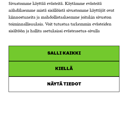
Sivustomme käyttää evästeitä. Käytämme evästeitä
Puhelin +358 294 618 991
Sähköpostiosoite
nähdäksemme mistä sisällöistä sivustomme käyttäjät ovat
etunimi.sukunimi@sitra.fi tai sitra@sitra.fi
kiinnostuneita ja mahdollistaaksemme joitakin sivuston
toiminnallisuuksia. Voit tutustua tarkemmin evästeiden
Saapumisohjeet
sisältöön ja hallita asetuksiasi evästeasetus-sivulla
Y-tunnus 0202132-3
OLEMME NÄISSÄ SOMEISSA
SALLI KAIKKI
Facebook
Avautuu
uudessa
Linkedin
ikkunassa
KIELLÄ
Avautuu
uudessa
Youtube
ikkunassa
Avautuu
NÄYTÄ TIEDOT
uudessa
Instagram
ikkunassa
Avautuu
uudessa
ikkunassa