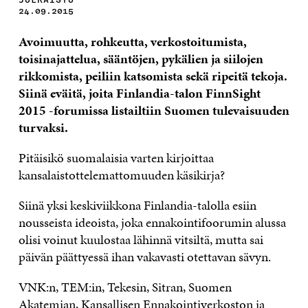
24.09.2015
Avoimuutta, rohkeutta, verkostoitumista,
toisinajattelua, sääntöjen, pykälien ja siilojen
rikkomista, peiliin katsomista sekä ripeitä tekoja.
Siinä eväitä, joita Finlandia-talon FinnSight
2015 -forumissa listailtiin Suomen tulevaisuuden
turvaksi.
Pitäisikö suomalaisia varten kirjoittaa
kansalaistottelemattomuuden käsikirja?
Siinä yksi keskiviikkona Finlandia-talolla esiin
nousseista ideoista, joka ennakointifoorumin alussa
olisi voinut kuulostaa lähinnä vitsiltä, mutta sai
päivän päättyessä ihan vakavasti otettavan sävyn.
VNK:n, TEM:in, Tekesin, Sitran, Suomen
Akatemian, Kansallisen Ennakointiverkoston ja