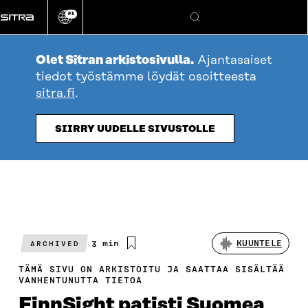
Siirry
FI
suoraan
Vaihda
Hae
sivuston
sisältöön
kieli
Olet Sitran arkistosivulla.
Ajantasaiset
tiedot työstämme löydät osoitteesta
sitra.fi
.
SIIRRY UUDELLE SIVUSTOLLE
Arvioitu
3 min
KUUNTELE
ARCHIVED
lukuaika
TÄMÄ SIVU ON ARKISTOITU JA SAATTAA SISÄLTÄÄ
VANHENTUNUTTA TIETOA
FinnSight patisti Suomea