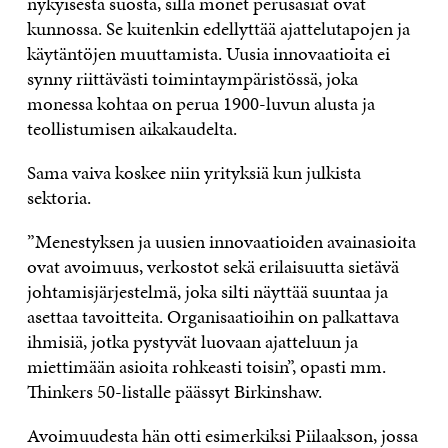
nykyisestä suosta, sillä monet perusasiat ovat
kunnossa. Se kuitenkin edellyttää ajattelutapojen ja
käytäntöjen muuttamista. Uusia innovaatioita ei
synny riittävästi toimintaympäristössä, joka
monessa kohtaa on perua 1900-luvun alusta ja
teollistumisen aikakaudelta.
Sama vaiva koskee niin yrityksiä kun julkista
sektoria.
”Menestyksen ja uusien innovaatioiden avainasioita
ovat avoimuus, verkostot sekä erilaisuutta sietävä
johtamisjärjestelmä, joka silti näyttää suuntaa ja
asettaa tavoitteita. Organisaatioihin on palkattava
ihmisiä, jotka pystyvät luovaan ajatteluun ja
miettimään asioita rohkeasti toisin”, opasti mm.
Thinkers 50-listalle päässyt Birkinshaw.
Avoimuudesta hän otti esimerkiksi Piilaakson, jossa