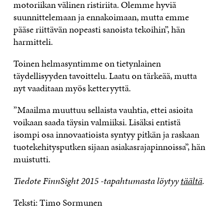
motoriikan välinen ristiriita. Olemme hyviä
suunnittelemaan ja ennakoimaan, mutta emme
pääse riittävän nopeasti sanoista tekoihin”, hän
harmitteli.
Toinen helmasyntimme on tietynlainen
täydellisyyden tavoittelu. Laatu on tärkeää, mutta
nyt vaaditaan myös ketteryyttä.
”Maailma muuttuu sellaista vauhtia, ettei asioita
voikaan saada täysin valmiiksi. Lisäksi entistä
isompi osa innovaatioista syntyy pitkän ja raskaan
tuotekehitysputken sijaan asiakasrajapinnoissa”, hän
muistutti.
Tiedote FinnSight 2015 -tapahtumasta löytyy
täältä
.
Teksti: Timo Sormunen