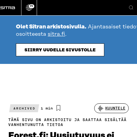
Siirry
FI
suoraan
Vaihda
H
sivuston
sisältöön
kieli
Olet Sitran arkistosivulla.
Ajantasaiset tied
osoitteesta
sitra.fi
.
SIIRRY UUDELLE SIVUSTOLLE
Arvioitu
1 min
KUUNTELE
ARCHIVED
lukuaika
TÄMÄ SIVU ON ARKISTOITU JA SAATTAA SISÄLTÄÄ
VANHENTUNUTTA TIETOA
Forest.fi: Uusiutuvuus ei