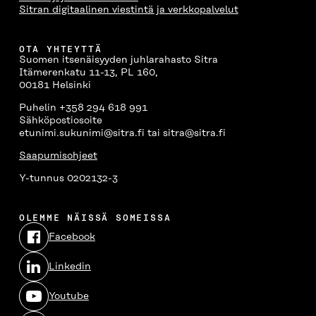
Sitran digitaalinen viestintä ja verkkopalvelut
OTA YHTEYTTÄ
Suomen itsenäisyyden juhlarahasto Sitra
Itämerenkatu 11-13, PL 160,
00181 Helsinki
Puhelin +358 294 618 991
Sähköpostiosoite
etunimi.sukunimi@sitra.fi tai sitra@sitra.fi
Saapumisohjeet
Y-tunnus 0202132-3
OLEMME NÄISSÄ SOMEISSA
Facebook
Avautuu
uudessa
Linkedin
ikkunassa
Avautuu
uudessa
Youtube
ikkunassa
Avautuu
uudessa