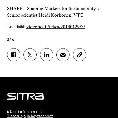
SHAPE – Shaping Markets for Sustainability /
Senior scientist Heidi Korhonen, VTT
Lue lisää:
videonet.fi/tekes/20130129/7/
JAA
J
J
J
J
K
A
A
A
A
O
A
A
A
A
P
F
T
L
S
I
A
W
I
Ä
O
C
I
N
H
I
E
T
K
K
A
B
T
E
Ö
R
O
E
D
P
T
O
R
I
O
I
K
I
N
S
K
I
S
I
T
K
NÄITÄKÖ ETSIT?
S
S
S
I
E
Tietosuoja ja käyttöehdot