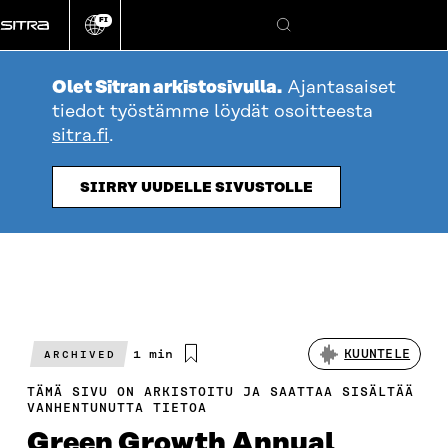
Siirry
FI
suoraan
Vaihda
Hae
sivuston
sisältöön
kieli
Olet Sitran arkistosivulla.
Ajantasaiset
tiedot työstämme löydät osoitteesta
sitra.fi
.
SIIRRY UUDELLE SIVUSTOLLE
Arvioitu
1 min
KUUNTELE
ARCHIVED
lukuaika
TÄMÄ SIVU ON ARKISTOITU JA SAATTAA SISÄLTÄÄ
VANHENTUNUTTA TIETOA
Green Growth Annual