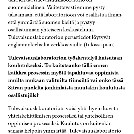
suomenkielinen. Valitettavasti emme pysty
takaamaan, että laboratorioon voi osallistua ilman,
että ymmärtää suomen kieltä ja pystyy
osallistumaan yhteiseen keskusteluun.
Tulevaisuuslaboratorion perustiedot löytyvät
englanninkielisiltä verkkosivuilta (tulossa pian).
Tulevaisuuslaboratorion työskentelyä kutsutaan
koulutukseksi. Tarkoitetaanko tällä ennen
kaikkea prosessin myötä tapahtuvaa oppimista
muilta mukaan valituilta tiimeiltä vai onko tässä
Sitran puolelta jonkinlaista muutakin koulutusta
osallistujille?
Tulevaisuuslaboratoriota voisi yhtä hyvin kuvata
yhteiskehittämisen prosessiksi tai yhteisöllisen
oppimisen prosessiksi. Koulutus on kuitenkin
sanana helpoin ymmärtää. Tulevaisuuslaboratorio