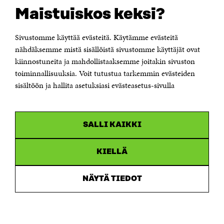
Suomen itsenäisyyden juhlarahasto Sitra
Maistuiskos keksi?
Itämerenkatu 11-13, PL 160,
00181 Helsinki
Sivustomme käyttää evästeitä. Käytämme evästeitä
Puhelin +358 294 618 991
Sähköpostiosoite
nähdäksemme mistä sisällöistä sivustomme käyttäjät ovat
etunimi.sukunimi@sitra.fi tai sitra@sitra.fi
kiinnostuneita ja mahdollistaaksemme joitakin sivuston
toiminnallisuuksia. Voit tutustua tarkemmin evästeiden
Saapumisohjeet
sisältöön ja hallita asetuksiasi evästeasetus-sivulla
Y-tunnus 0202132-3
OLEMME NÄISSÄ SOMEISSA
SALLI KAIKKI
Facebook
Avautuu
uudessa
Linkedin
ikkunassa
KIELLÄ
Avautuu
uudessa
Youtube
ikkunassa
Avautuu
NÄYTÄ TIEDOT
uudessa
Instagram
ikkunassa
Avautuu
uudessa
ikkunassa