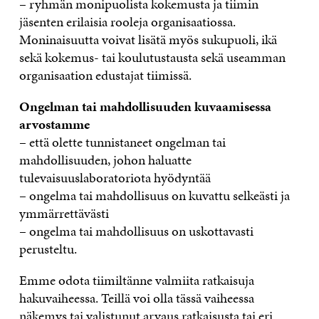
– ryhmän monipuolista kokemusta ja tiimin
jäsenten erilaisia rooleja organisaatiossa.
Moninaisuutta voivat lisätä myös sukupuoli, ikä
sekä kokemus- tai koulutustausta sekä useamman
organisaation edustajat tiimissä.
Ongelman tai mahdollisuuden kuvaamisessa
arvostamme
– että olette tunnistaneet ongelman tai
mahdollisuuden, johon haluatte
tulevaisuuslaboratoriota hyödyntää
– ongelma tai mahdollisuus on kuvattu selkeästi ja
ymmärrettävästi
– ongelma tai mahdollisuus on uskottavasti
perusteltu.
Emme odota tiimiltänne valmiita ratkaisuja
hakuvaiheessa. Teillä voi olla tässä vaiheessa
näkemys tai valistunut arvaus ratkaisusta tai eri