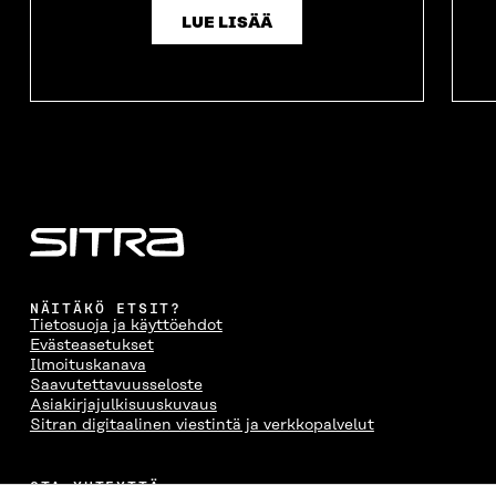
LUE LISÄÄ
NÄITÄKÖ ETSIT?
Tietosuoja ja käyttöehdot
Evästeasetukset
Ilmoituskanava
Saavutettavuusseloste
Asiakirjajulkisuuskuvaus
Sitran digitaalinen viestintä ja verkkopalvelut
OTA YHTEYTTÄ