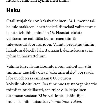
mukaan enintään kymmenen tiimiä.
Haku
Osallistujahaku on kaksivaiheinen. 24.1. mennessä
hakulomakkeen lähettäneistä tiimeistä valitsemme
haastatteluihin enintään 15. Haastatteluista
valitsemme enintään kymmenen tiimiä
tulevaisuuslaboratorioon. Valinta perustuu tiimin
hakulomakkeella lähettämään hakemukseen sekä
ryhmän haastatteluun.
Valinta tulevaisuuslaboratorioon tarkoittaa, että
tiiminne taustalla oleva “oikeushenkilö” voi saada
labran edetessä enintään 8 000 euron
kokeilurahoituksen. Jos tiiminne taustaorganisaatio
toimii taloudellisesti, sen tulee olla kelpoinen
ottamaan vastaan EU:n valtiontukisääntöjen
mukaista niin kutsuttua
de minimis -tukea
.