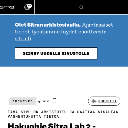
Siirry
FI
suoraan
Vaihda
Hae
sivuston
sisältöön
kieli
Olet Sitran arkistosivulla.
Ajantasaiset
tiedot työstämme löydät osoitteesta
sitra.fi
.
SIIRRY UUDELLE SIVUSTOLLE
Arvioitu
4 min
KUUNTELE
ARCHIVED
lukuaika
TÄMÄ SIVU ON ARKISTOITU JA SAATTAA SISÄLTÄÄ
VANHENTUNUTTA TIETOA
Hakuohje Sitra Lab 2 -