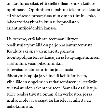
on koulutus siksi, että siellä ollaan ennen kaikkea
oppimassa. Oppiminen tapahtuu tekemisen kautta
eli yhteisessä prosessissa niin oman tiimin, koko
laboratorioryhmän kuin ulkopuolisten
asiantuntijoidenkin kanssa.
Uskomme, että labran teemaan liittyen
osallistujaryhmällä on paljon asiantuntemusta.
Koulutus ei siis varsinaisesti painotu
luontopohjaisten ratkaisujen ja kaupungistumisen
sisältöihin, vaan pikemminkin
tulevaisuuslaboratorio tarjoaa uusia
lähestymistapoja ja välineitä kehittämiseen,
viheliäiden ongelmien ratkaisemiseen ja kestävän
tulevaisuuden rakentamiseen. Samalla osallistuja
tulee osaksi tiivistä oman alan verkostoa, jossa
mukana olevat osaajat tarkastelevat aihetta eri
näkökulmista.