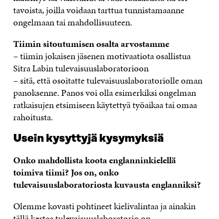
tavoista, joilla voidaan tarttua tunnistamaanne
ongelmaan tai mahdollisuuteen.
Tiimin sitoutumisen osalta arvostamme
– tiimin jokaisen jäsenen motivaatiota osallistua
Sitra Labin tulevaisuuslaboratorioon
– sitä, että osoitatte tulevaisuuslaboratoriolle oman
panoksenne. Panos voi olla esimerkiksi ongelman
ratkaisujen etsimiseen käytettyä työaikaa tai omaa
rahoitusta.
Usein kysyttyjä kysymyksiä
Onko mahdollista koota englanninkielellä
toimiva tiimi? Jos on, onko
tulevaisuuslaboratoriosta kuvausta englanniksi?
Olemme kovasti pohtineet kielivalintaa ja ainakin
tällä kertaa tulevaisuuslaboratorio on