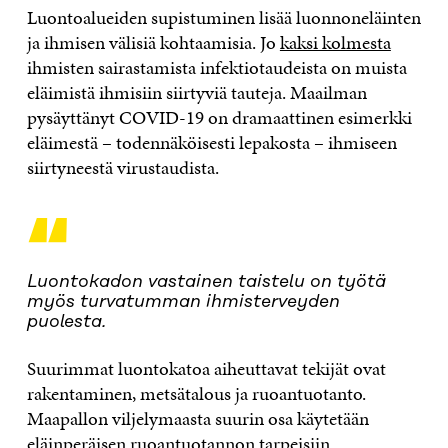
Luontoalueiden supistuminen lisää luonnoneläinten
ja ihmisen välisiä kohtaamisia. Jo
kaksi kolmesta
ihmisten sairastamista infektiotaudeista on muista
eläimistä ihmisiin siirtyviä tauteja. Maailman
pysäyttänyt COVID-19 on dramaattinen esimerkki
eläimestä – todennäköisesti lepakosta – ihmiseen
siirtyneestä virustaudista.
“
Luontokadon vastainen taistelu on työtä
myös turvatumman ihmisterveyden
puolesta.
Suurimmat luontokatoa aiheuttavat tekijät ovat
rakentaminen, metsätalous ja ruoantuotanto.
Maapallon viljelymaasta suurin osa käytetään
eläinperäisen ruoantuotannon tarpeisiin.