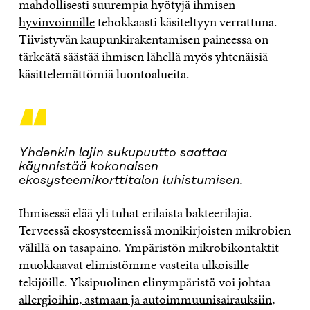
mahdollisesti
suurempia hyötyjä ihmisen
hyvinvoinnille
tehokkaasti käsiteltyyn verrattuna.
Tiivistyvän kaupunkirakentamisen paineessa on
tärkeätä säästää ihmisen lähellä myös yhtenäisiä
käsittelemättömiä luontoalueita.
“
Yhdenkin lajin sukupuutto saattaa
käynnistää kokonaisen
ekosysteemikorttitalon luhistumisen.
Ihmisessä elää yli tuhat erilaista bakteerilajia.
Terveessä ekosysteemissä monikirjoisten mikrobien
välillä on tasapaino. Ympäristön mikrobikontaktit
muokkaavat elimistömme vasteita ulkoisille
tekijöille. Yksipuolinen elinympäristö voi johtaa
allergioihin, astmaan ja autoimmuunisairauksiin
,