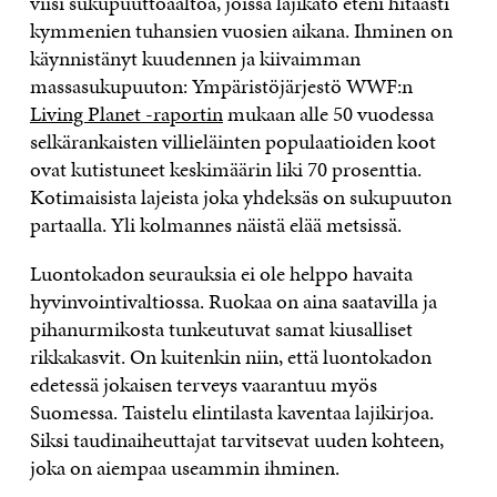
viisi sukupuuttoaaltoa, joissa lajikato eteni hitaasti
kymmenien tuhansien vuosien aikana. Ihminen on
käynnistänyt kuudennen ja kiivaimman
massasukupuuton: Ympäristöjärjestö WWF:n
Living Planet -raportin
mukaan alle 50 vuodessa
selkärankaisten villieläinten populaatioiden koot
ovat kutistuneet keskimäärin liki 70 prosenttia.
Kotimaisista lajeista joka yhdeksäs on sukupuuton
partaalla. Yli kolmannes näistä elää metsissä.
Luontokadon seurauksia ei ole helppo havaita
hyvinvointivaltiossa. Ruokaa on aina saatavilla ja
pihanurmikosta tunkeutuvat samat kiusalliset
rikkakasvit. On kuitenkin niin, että luontokadon
edetessä jokaisen terveys vaarantuu myös
Suomessa. Taistelu elintilasta kaventaa lajikirjoa.
Siksi taudinaiheuttajat tarvitsevat uuden kohteen,
joka on aiempaa useammin ihminen.