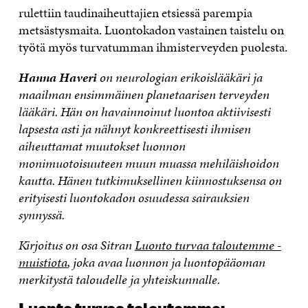
rulettiin taudinaiheuttajien etsiessä parempia
metsästysmaita. Luontokadon vastainen taistelu on
työtä myös turvatumman ihmisterveyden puolesta.
Hanna Haveri
on neurologian erikoislääkäri ja
maailman ensimmäinen planetaarisen terveyden
lääkäri. Hän on havainnoinut luontoa aktiivisesti
lapsesta asti ja nähnyt konkreettisesti ihmisen
aiheuttamat muutokset luonnon
monimuotoisuuteen muun muassa mehiläishoidon
kautta. Hänen tutkimuksellinen kiinnostuksensa on
erityisesti luontokadon osuudessa sairauksien
synnyssä.
Kirjoitus on osa Sitran
Luonto turvaa taloutemme -
muistiota
, joka avaa luonnon ja luontopääoman
merkitystä taloudelle ja yhteiskunnalle.