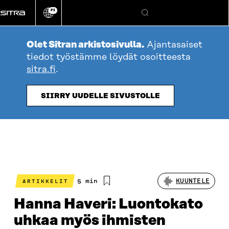
Siirry
FI
suoraan
Vaihda
Hae
sivuston
sisältöön
kieli
Olet Sitran arkistosivulla.
Ajantasaiset
tiedot työstämme löydät osoitteesta
sitra.fi
.
SIIRRY UUDELLE SIVUSTOLLE
Arvioitu
5 min
KUUNTELE
ARTIKKELIT
lukuaika
Hanna Haveri: Luontokato
uhkaa myös ihmisten