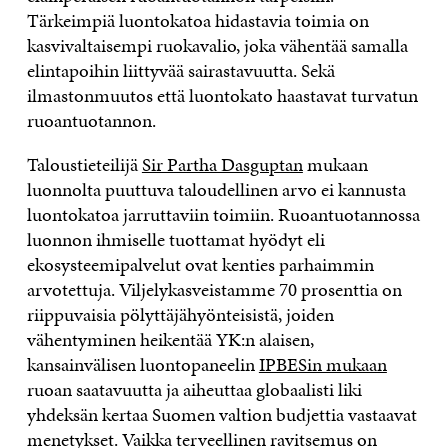
Tärkeimpiä luontokatoa hidastavia toimia on
kasvivaltaisempi ruokavalio, joka vähentää samalla
elintapoihin liittyvää sairastavuutta. Sekä
ilmastonmuutos että luontokato haastavat turvatun
ruoantuotannon.
Taloustieteilijä
Sir Partha Dasguptan
mukaan
luonnolta puuttuva taloudellinen arvo ei kannusta
luontokatoa jarruttaviin toimiin. Ruoantuotannossa
luonnon ihmiselle tuottamat hyödyt eli
ekosysteemipalvelut ovat kenties parhaimmin
arvotettuja. Viljelykasveistamme 70 prosenttia on
riippuvaisia pölyttäjähyönteisistä, joiden
vähentyminen heikentää YK:n alaisen,
kansainvälisen luontopaneelin
IPBESin mukaan
ruoan saatavuutta ja aiheuttaa globaalisti liki
yhdeksän kertaa Suomen valtion budjettia vastaavat
menetykset. Vaikka terveellinen ravitsemus on