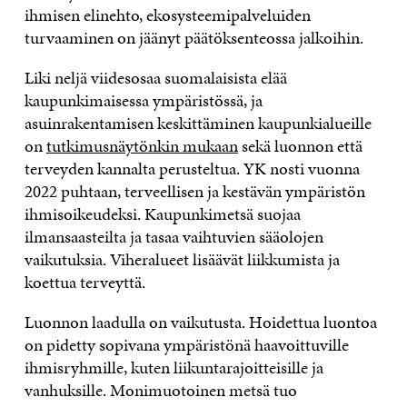
ihmisen elinehto, ekosysteemipalveluiden
turvaaminen on jäänyt päätöksenteossa jalkoihin.
Liki neljä viidesosaa suomalaisista elää
kaupunkimaisessa ympäristössä, ja
asuinrakentamisen keskittäminen kaupunkialueille
on
tutkimusnäytönkin mukaan
sekä luonnon että
terveyden kannalta perusteltua. YK nosti vuonna
2022 puhtaan, terveellisen ja kestävän ympäristön
ihmisoikeudeksi. Kaupunkimetsä suojaa
ilmansaasteilta ja tasaa vaihtuvien sääolojen
vaikutuksia. Viheralueet lisäävät liikkumista ja
koettua terveyttä.
Luonnon laadulla on vaikutusta. Hoidettua luontoa
on pidetty sopivana ympäristönä haavoittuville
ihmisryhmille, kuten liikuntarajoitteisille ja
vanhuksille. Monimuotoinen metsä tuo