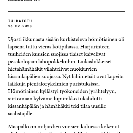
JULKAISTU
14.02.2023
Ujosti ikkunasta sisään kurkisteleva hömötiainen oli
lapsena tuttu vieras kotipihassa. Harjurinteen
tuuheiden kuusien suojissa tiaiset kaivelivat
pesäkolojaan lahopökkelöihin. Liukasliikkeiset
hietahämähäkit vilahtelivat nuokkuvien
kissankäpälien suojassa. Nyt lähimetsät ovat kapeita
laikkuja pientalorykelmien puristuksissa.
Hömötiainen kyllästyi työkoneiden jyrähtelyyn,
siirtomaan kylvämä lupiinikko tukahdutti
kissankäpälän ja hämähäkki teki tilaa uusille
saalistajille.
Maapallo on miljardien vuosien kuluessa kokenut