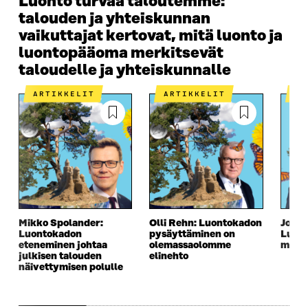
Luonto turvaa taloutemme:
talouden ja yhteiskunnan
vaikuttajat kertovat, mitä luonto ja
luontopääoma merkitsevät
taloudelle ja yhteiskunnalle
ARTIKKELIT
ARTIKKELIT
A
Mikko Spolander:
Olli Rehn: Luontokadon
Jouko
Luontokadon
pysäyttäminen on
Luont
eteneminen johtaa
olemassaolomme
myös 
julkisen talouden
elinehto
näivettymisen polulle