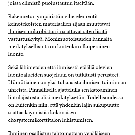
joissa elimistö puolustautuu itseltään.
Rakennetun ympäristön viherelementit
keinotekoisten materiaalien sijaan
muuttavat
ihmisen mikrobistoa ja saattavat siten lisätä
vastustuskykyä
. Monimuotoisuuden kannalta
merkityksellisintä on kuitenkin alkuperäinen
luonto.
Sekä lähimetsien että ihmisestä etäällä olevien
luontoalueiden suojeluun on tutkitusti perusteet.
Hömötiainen on yksi tuhansista ihmisen toiminnan
uhreista. Pinnallisella ajattelulla sen katoaminen
lintulajistosta olisi merkityksetön. Todellisuudessa
on kuitenkin niin, että yhdenkin lajin sukupuutto
saattaa käynnistää kokonaisen
ekosysteemikorttitalon luhistumisen.
Ihminen osallistuu tahtomattaan venäläiseen