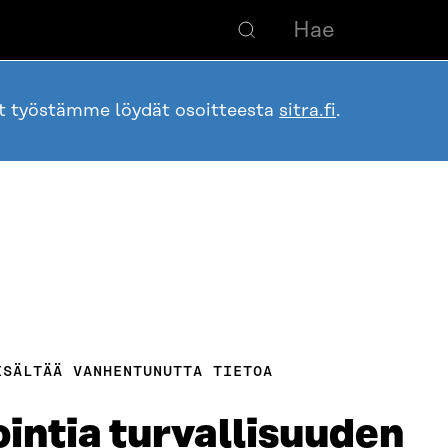
ot työstämme löydät osoitteesta
sitra.fi
.
ISÄLTÄÄ VANHENTUNUTTA TIETOA
intia turvallisuuden