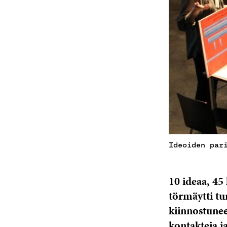
Ideoiden par
10 ideaa, 45
törmäytti tur
kiinnostunee
kontakteja ja