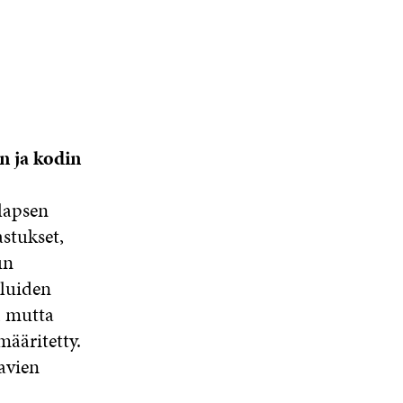
n ja kodin
 lapsen
stukset,
un
eluiden
, mutta
määritetty.
avien