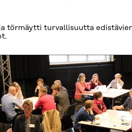
 törmäytti turvallisuutta edistävie
t.