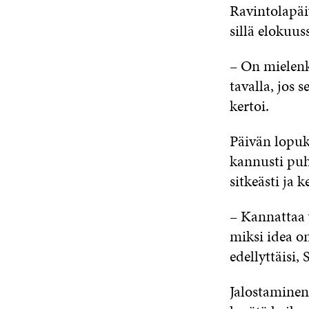
Ravintolapäi
sillä elokuus
– On mielenk
tavalla, jos 
kertoi.
Päivän lopuk
kannusti puh
sitkeästi ja 
– Kannattaa 
miksi idea o
edellyttäisi,
Jalostaminen 