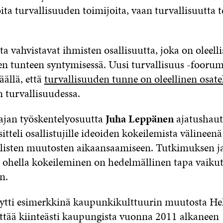
oita turvallisuuden toimijoita, vaan turvallisuutta 
a vahvistavat ihmisten osallisuutta, joka on oleelli
en tunteen syntymisessä. Uusi turvallisuus -foorumi
ällä, että
turvallisuuden tunne on oleellinen osate
 turvallisuudessa.
ajan työskentelyosuutta
Juha Leppänen
ajatusha
sitteli osallistujille ideoiden kokeilemista välineenä
listen muutosten aikaansaamiseen. Tutkimuksen j
 ohella kokeileminen on hedelmällinen tapa vaikut
n.
tti esimerkkinä kaupunkikulttuurin muutosta Hel
ittää kiinteästi kaupungista vuonna 2011 alkaneen