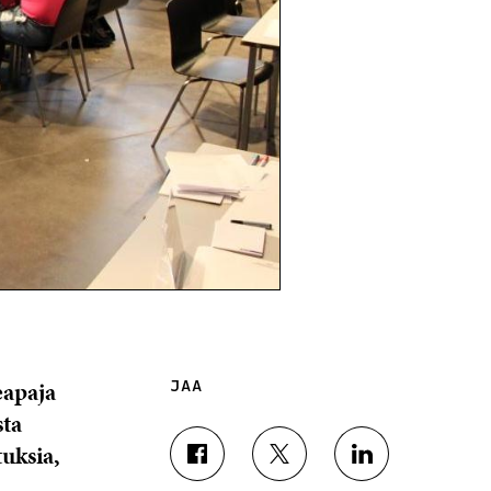
eapaja
JAA
sta
tuksia,
J
J
J
A
A
A