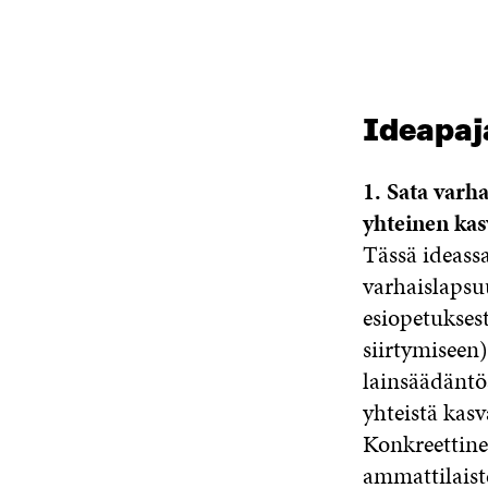
Ideapaj
1. Sata varh
yhteinen kas
Tässä ideassa
varhaislapsu
esiopetukses
siirtymiseen)
lainsäädäntö
yhteistä kasv
Konkreettine
ammattilaist