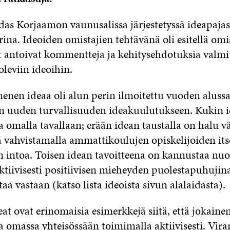
das Korjaamon vaunusalissa järjestetyssä ideapaja
ina. Ideoiden omistajien tehtävänä oli esitellä omi
jat antoivat kommentteja ja kehitysehdotuksia valmi
 oleviin ideoihin.
nen ideaa oli alun perin ilmoitettu vuoden aluss
n uuden turvallisuuden ideakuulutukseen. Kukin i
a omalla tavallaan; erään idean taustalla on halu 
ä vahvistamalla ammattikoulujen opiskelijoiden it
en intoa. Toisen idean tavoitteena on kannustaa nu
tiivisesti positiivisen mieheyden puolestapuhujina
aa vastaan (katso lista ideoista sivun alalaidasta).
at ovat erinomaisia esimerkkejä siitä, että jokaine
ta omassa yhteisössään toimimalla aktiivisesti. Vir