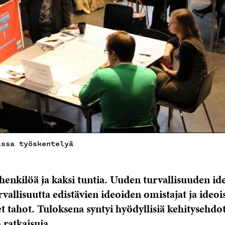
issa työskentelyä
 henkilöä ja kaksi tuntia. Uuden turvallisuuden id
vallisuutta edistävien ideoiden omistajat ja ideoi
t tahot. Tuloksena syntyi hyödyllisiä kehitysehdo
 ratkaisuja.