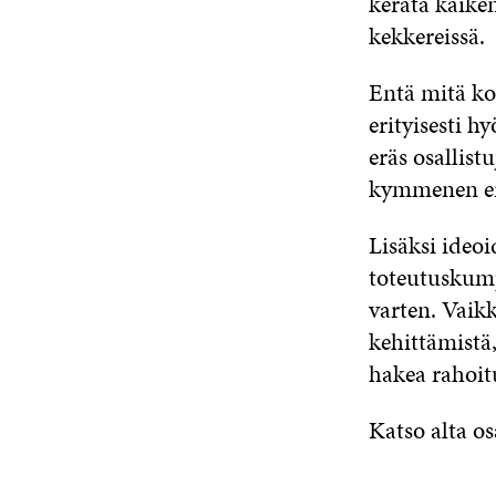
kerätä kaiken
kekkereissä.
Entä mitä kon
erityisesti h
eräs osallis
kymmenen eri
Lisäksi ideoi
toteutuskumpp
varten. Vaikk
kehittämistä
hakea rahoit
Katso alta os