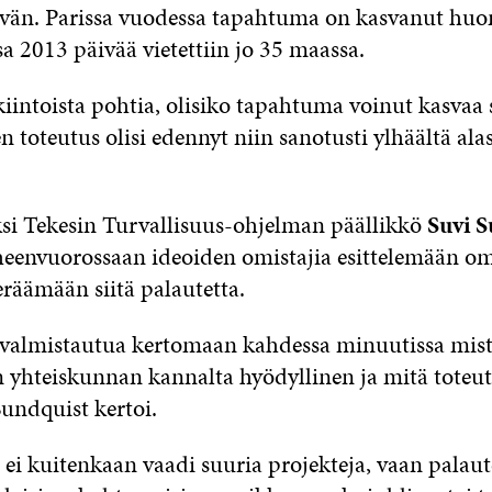
vän. Parissa vuodessa tapahtuma on kasvanut huom
sa 2013 päivää vietettiin jo 35 maassa.
iintoista pohtia, olisiko tapahtuma voinut kasvaa
sen toteutus olisi edennyt niin sanotusti ylhäältä al
si Tekesin Turvallisuus-ohjelman päällikkö
Suvi S
eenvuorossaan ideoiden omistajia esittelemään o
keräämään siitä palautetta.
valmistautua kertomaan kahdessa minuutissa mist
n yhteiskunnan kannalta hyödyllinen ja mitä toteu
 Sundquist kertoi.
ei kuitenkaan vaadi suuria projekteja, vaan palaut