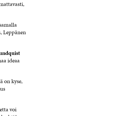
attavasti,
 samalla
as, Leppänen
undquist
maa ideaa
ä on kyse,
tus
etta voi