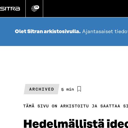
Siirry
suoraan
FI
Vaihda
sivuston
sisältöön
kieli
Olet Sitran arkistosivulla.
Ajantasaiset tied
ARCHIVED
Arvioitu
5 min
lukuaika
TÄMÄ SIVU ON ARKISTOITU JA SAATTAA S
Hedelmällistä ideo