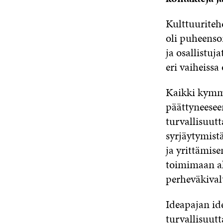
Kulttuuriteh
oli puheensor
ja osallistu
eri vaiheissa
Kaikki kymme
päättyneesee
turvallisuutt
syrjäytymist
ja yrittämis
toimimaan ak
perheväkivalt
Ideapajan ide
turvallisuut