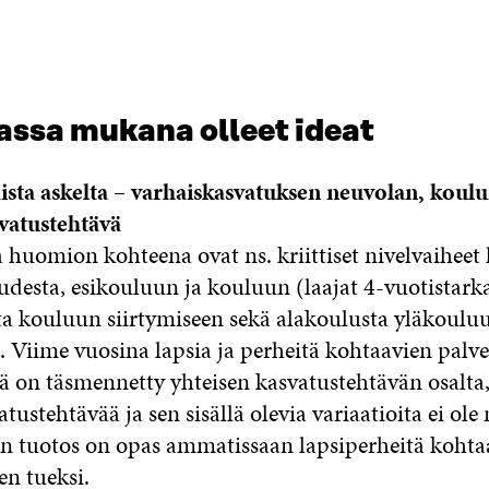
assa mukana olleet ideat
aista askelta – varhaiskasvatuksen neuvolan, koulu
vatustehtävä
 huomion kohteena ovat ns. kriittiset nivelvaiheet
udesta, esikouluun ja kouluun (laajat 4-vuotistarka
ta kouluun siirtymiseen sekä alakoulusta yläkoulu
. Viime vuosina lapsia ja perheitä kohtaavien palv
ä on täsmennetty yhteisen kasvatustehtävän osalta
atustehtävää ja sen sisällä olevia variaatioita ei ole 
n tuotos on opas ammatissaan lapsiperheitä kohta
en tueksi.