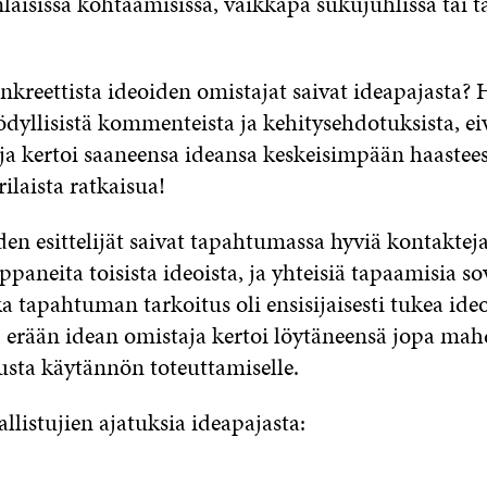
laisissa kohtaamisissa, vaikkapa sukujuhlissa tai t
kreettista ideoiden omistajat saivat ideapajasta? H
yödyllisistä kommenteista ja kehitysehdotuksista, ei
tuja kertoi saaneensa ideansa keskeisimpään haastee
laista ratkaisua!
den esittelijät saivat tapahtumassa hyviä kontakteja
aneita toisista ideoista, ja yhteisiä tapaamisia sov
a tapahtuman tarkoitus oli ensisijaisesti tukea ide
, erään idean omistaja kertoi löytäneensä jopa ma
usta käytännön toteuttamiselle.
allistujien ajatuksia ideapajasta: