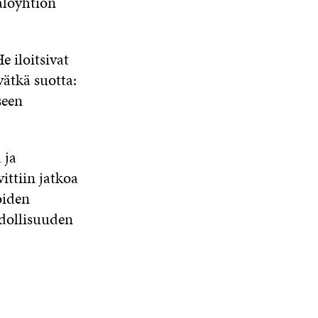
aloyhtiön
e iloitsivat
vätkä suotta:
seen
 ja
ittiin jatkoa
oiden
hdollisuuden