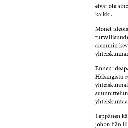
eivät ole ain
kaikki.
Monet ideoist
turvallisuud
aiemmin kevä
yhteiskunnan
Ennen ideap
Helsingistä e
yhteiskunnal
suunnittelun
yhteiskuntaa
Leppänen käy
johon hän li