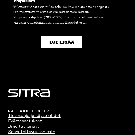
Ympäristö
U
U
U
U
Tulevaisuudessa on pulaa sekä raaka-aineista että energiasta.
U
D
U
U
On pystyttävä tekemään enemmän vähemmällä.
D
E
D
U
Ympäristöohjelma (2005-2007) nosti juuri oikeaan aikaan
E
S
E
D
ympäristöliiketoiminnan mahdollisuudet esiin.
S
S
S
E
S
A
S
S
A
I
A
S
LUE LISÄÄ
I
K
I
A
K
K
K
I
K
U
K
K
U
N
U
K
N
A
N
U
A
S
A
N
S
S
S
A
S
A
S
S
A
A
S
A
NÄITÄKÖ ETSIT?
Tietosuoja ja käyttöehdot
Evästeasetukset
Ilmoituskanava
Saavutettavuusseloste