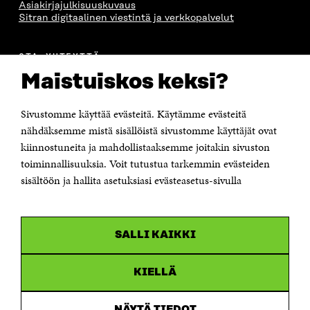
Asiakirjajulkisuuskuvaus
Sitran digitaalinen viestintä ja verkkopalvelut
OTA YHTEYTTÄ
Suomen itsenäisyyden juhlarahasto Sitra
Maistuiskos keksi?
Itämerenkatu 11-13, PL 160,
00181 Helsinki
Sivustomme käyttää evästeitä. Käytämme evästeitä
Puhelin +358 294 618 991
Sähköpostiosoite
nähdäksemme mistä sisällöistä sivustomme käyttäjät ovat
etunimi.sukunimi@sitra.fi tai sitra@sitra.fi
kiinnostuneita ja mahdollistaaksemme joitakin sivuston
Saapumisohjeet
toiminnallisuuksia. Voit tutustua tarkemmin evästeiden
sisältöön ja hallita asetuksiasi evästeasetus-sivulla
Y-tunnus 0202132-3
OLEMME NÄISSÄ SOMEISSA
SALLI KAIKKI
Facebook
Avautuu
uudessa
Linkedin
ikkunassa
KIELLÄ
Avautuu
uudessa
Youtube
ikkunassa
Avautuu
NÄYTÄ TIEDOT