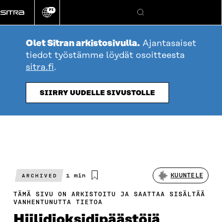
Siirry
FI
suoraan
Vaihda
Hae
sivuston
sisältöön
kieli
Olet Sitran arkistosivulla.
Ajantasaiset
tiedot työstämme löydät osoitteesta
sitra.fi
.
SIIRRY UUDELLE SIVUSTOLLE
Arvioitu
1 min
KUUNTELE
ARCHIVED
lukuaika
TÄMÄ SIVU ON ARKISTOITU JA SAATTAA SISÄLTÄÄ
VANHENTUNUTTA TIETOA
Hiilidioksidipäästöjä