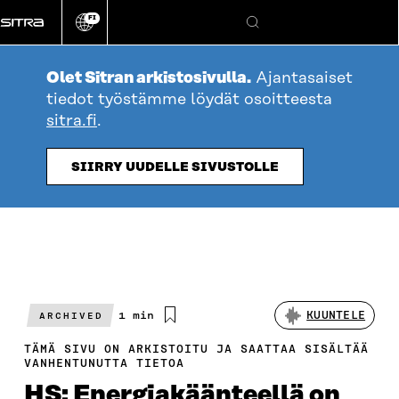
Siirry
FI
suoraan
Vaihda
Hae
sivuston
sisältöön
kieli
Olet Sitran arkistosivulla.
Ajantasaiset
tiedot työstämme löydät osoitteesta
sitra.fi
.
SIIRRY UUDELLE SIVUSTOLLE
Arvioitu
1 min
KUUNTELE
ARCHIVED
lukuaika
TÄMÄ SIVU ON ARKISTOITU JA SAATTAA SISÄLTÄÄ
VANHENTUNUTTA TIETOA
HS: Energiakäänteellä on