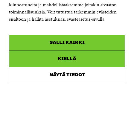
etunimi.sukunimi@sitra.fi tai sitra@sitra.fi
kiinnostuneita ja mahdollistaaksemme joitakin sivuston
toiminnallisuuksia. Voit tutustua tarkemmin evästeiden
Saapumisohjeet
sisältöön ja hallita asetuksiasi evästeasetus-sivulla
Y-tunnus 0202132-3
OLEMME NÄISSÄ SOMEISSA
SALLI KAIKKI
Facebook
Avautuu
uudessa
Linkedin
ikkunassa
KIELLÄ
Avautuu
uudessa
Youtube
ikkunassa
Avautuu
NÄYTÄ TIEDOT
uudessa
Instagram
ikkunassa
Avautuu
uudessa
ikkunassa