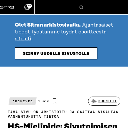
Siirry
FI
suoraan
Vaihda
Hae
sivuston
sisältöön
kieli
Olet Sitran arkistosivulla.
Ajantasaiset
tiedot työstämme löydät osoitteesta
sitra.fi
.
SIIRRY UUDELLE SIVUSTOLLE
Arvioitu
1 min
KUUNTELE
ARCHIVED
lukuaika
TÄMÄ SIVU ON ARKISTOITU JA SAATTAA SISÄLTÄÄ
VANHENTUNUTTA TIETOA
HS-Mielipide: Sivutoimisen