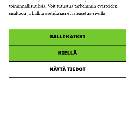
toiminnallisuuksia. Voit tutustua tarkemmin evästeiden
Saapumisohjeet
sisältöön ja hallita asetuksiasi evästeasetus-sivulla
Y-tunnus 0202132-3
OLEMME NÄISSÄ SOMEISSA
SALLI KAIKKI
Facebook
Avautuu
uudessa
Linkedin
ikkunassa
KIELLÄ
Avautuu
uudessa
Youtube
ikkunassa
Avautuu
NÄYTÄ TIEDOT
uudessa
Instagram
ikkunassa
Avautuu
uudessa
ikkunassa