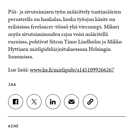
Pää- ja sivutoimisen työn määrittely tuntimäärien
perusteella on hankalaa, koska työajan käsite on
erilaisissa freelancer-töissä yhä vieraampi. Miksei
myös sivutoimisuuden rajaa voisi määritellä
euroissa, pohtivat Sitran Timo Lindholm ja Mikko
Hyttinen mielipidekirjoituksessaan
Helsingin
Sanomissa
.
Lue lisää:
www.hs.fi/mielipide/a1451099266267
JAA
J
J
J
J
K
A
A
A
A
O
A
A
A
A
P
F
T
L
S
I
A
W
I
Ä
O
AIHE
C
I
N
H
I