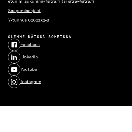
etunimi.sukunimi@sitra.fi tai sitra@sitra.fi
Saapumisohjeet
Y-tunnus 0202132-3
OLEMME NÄISSÄ SOMEISSA
Facebook
Avautuu
uudessa
Linkedin
ikkunassa
Avautuu
uudessa
Youtube
ikkunassa
Avautuu
uudessa
Instagram
ikkunassa
Avautuu
uudessa
ikkunassa