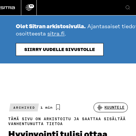
Siirry
FI
suoraan
Vaihda
Ha
sivuston
sisältöön
kieli
Olet Sitran arkistosivulla.
Ajantasaiset tied
osoitteesta
sitra.fi
.
SIIRRY UUDELLE SIVUSTOLLE
Arvioitu
1 min
KUUNTELE
ARCHIVED
lukuaika
TÄMÄ SIVU ON ARKISTOITU JA SAATTAA SISÄLTÄÄ
VANHENTUNUTTA TIETOA
Hyvinvointi tulisi ottaa