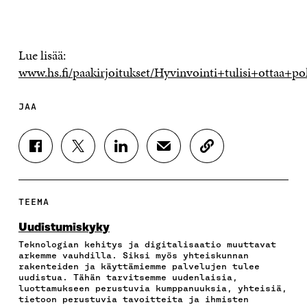
Lue lisää:
www.hs.fi/paakirjoitukset/Hyvinvointi+tulisi+ottaa+po
JAA
J
J
J
J
K
A
A
A
A
O
A
A
A
A
P
F
T
L
S
I
A
W
I
Ä
O
TEEMA
C
I
N
H
I
E
T
K
K
A
Uudistumiskyky
B
T
E
Ö
R
Teknologian kehitys ja digitalisaatio muuttavat
O
E
D
P
T
arkemme vauhdilla. Siksi myös yhteiskunnan
O
R
I
O
I
rakenteiden ja käyttämiemme palvelujen tulee
K
I
N
S
K
uudistua. Tähän tarvitsemme uudenlaisia,
I
S
I
T
K
luottamukseen perustuvia kumppanuuksia, yhteisiä,
S
S
S
I
E
tietoon perustuvia tavoitteita ja ihmisten