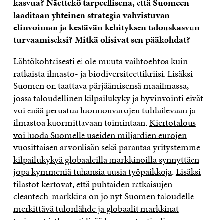
kasvua? Näettekö tarpeellisena, että Suomeen
laaditaan yhteinen strategia vahvistuvan
elinvoiman ja kestävän kehityksen talouskasvun
turvaamiseksi? Mitkä olisivat sen pääkohdat?
Lähtökohtaisesti ei ole muuta vaihtoehtoa kuin
ratkaista ilmasto- ja biodiversiteettikriisi. Lisäksi
Suomen on taattava pärjäämisensä maailmassa,
jossa taloudellinen kilpailukyky ja hyvinvointi eivät
voi enää perustua luonnonvarojen tuhlailevaan ja
ilmastoa kuormittavaan toimintaan.
Kiertotalous
voi luoda Suomelle useiden miljardien eurojen
vuosittaisen arvonlisän sekä parantaa yritystemme
kilpailukykyä globaaleilla markkinoilla synnyttäen
jopa kymmeniä tuhansia uusia työpaikkoja
.
Lisäksi
tilastot kertovat, että puhtaiden ratkaisujen
cleantech-markkina on jo nyt Suomen taloudelle
merkittävä tulonlähde ja globaalit markkinat