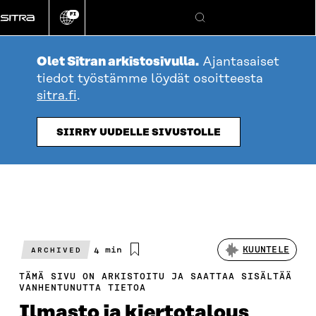
Siirry
FI
suoraan
Vaihda
Hae
sivuston
sisältöön
kieli
Olet Sitran arkistosivulla.
Ajantasaiset
tiedot työstämme löydät osoitteesta
sitra.fi
.
SIIRRY UUDELLE SIVUSTOLLE
Arvioitu
4 min
KUUNTELE
ARCHIVED
lukuaika
TÄMÄ SIVU ON ARKISTOITU JA SAATTAA SISÄLTÄÄ
VANHENTUNUTTA TIETOA
Ilmasto ja kiertotalous