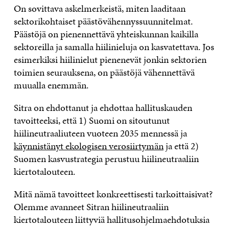
On sovittava askelmerkeistä, miten laaditaan
sektorikohtaiset päästövähennyssuunnitelmat.
Päästöjä on pienennettävä yhteiskunnan kaikilla
sektoreilla ja samalla hiilinieluja on kasvatettava. Jos
esimerkiksi hiilinielut pienenevät jonkin sektorien
toimien seurauksena, on päästöjä vähennettävä
muualla enemmän.
Sitra on ehdottanut ja ehdottaa hallituskauden
tavoitteeksi, että 1) Suomi on sitoutunut
hiilineutraaliuteen vuoteen 2035 mennessä ja
käynnistänyt ekologisen verosiirtymän
ja että 2)
Suomen kasvustrategia perustuu hiilineutraaliin
kiertotalouteen.
Mitä nämä tavoitteet konkreettisesti tarkoittaisivat?
Olemme avanneet Sitran hiilineutraaliin
kiertotalouteen liittyviä hallitusohjelmaehdotuksia