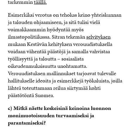
tarkemmin
täällä.
Esimerkiksi verotus on tehokas keino yhteiskunnan
ja talouden ohjaamiseen, ja sitä tulisi vielä
voimakkaammin hyödyntää myös
ilmastopolitiikassa. Sitran tekemän
selvityksen
mukaan Kestävän kehityksen verouudistuksella
voidaan vähentää päästöjä ja samalla vahvistaa
työllisyyttä ja taloutta – sosiaalista
oikeudenmukaisuutta unohtamatta.
Verouudistuksen mallinnukset tarjoavat tulevalle
hallitukselle ideoita ja esimerkkejä työkaluista, joilla
lähteä toteuttamaan reilua siirtymää kohti
päästötöntä Suomea.
c) Mitkä näette keskeisinä keinoina luonnon
monimuotoisuuden turvaamiseksi ja
parantamiseksi?