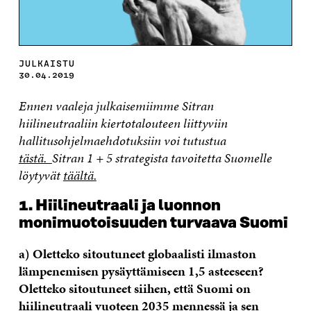
JULKAISTU
30.04.2019
Ennen vaaleja julkaisemiimme Sitran
hiilineutraaliin kiertotalouteen liittyviin
hallitusohjelmaehdotuksiin voi tutustua
tästä.
Sitran 1 + 5 strategista tavoitetta Suomelle
löytyvät
täältä.
1. Hiilineutraali ja luonnon
monimuotoisuuden turvaava Suomi
a) Oletteko sitoutuneet globaalisti ilmaston
lämpenemisen pysäyttämiseen 1,5 asteeseen?
Oletteko sitoutuneet siihen, että Suomi on
hiilineutraali vuoteen 2035 mennessä ja sen