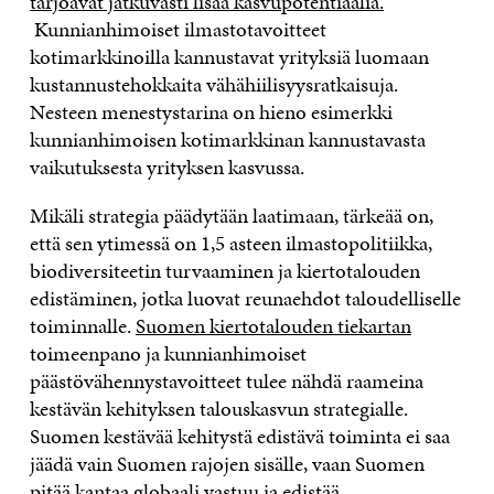
tarjoavat jatkuvasti lisää kasvupotentiaalia.
Kunnianhimoiset ilmastotavoitteet
kotimarkkinoilla kannustavat yrityksiä luomaan
kustannustehokkaita vähähiilisyysratkaisuja.
Nesteen menestystarina on hieno esimerkki
kunnianhimoisen kotimarkkinan kannustavasta
vaikutuksesta yrityksen kasvussa.
Mikäli strategia päädytään laatimaan, tärkeää on,
että sen ytimessä on 1,5 asteen ilmastopolitiikka,
biodiversiteetin turvaaminen ja kiertotalouden
edistäminen, jotka luovat reunaehdot taloudelliselle
toiminnalle.
Suomen kiertotalouden tiekartan
toimeenpano ja kunnianhimoiset
päästövähennystavoitteet tulee nähdä raameina
kestävän kehityksen talouskasvun strategialle.
Suomen kestävää kehitystä edistävä toiminta ei saa
jäädä vain Suomen rajojen sisälle, vaan Suomen
pitää kantaa globaali vastuu ja edistää