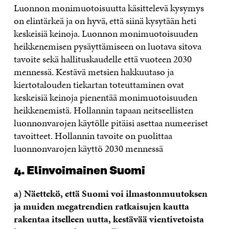
Luonnon monimuotoisuutta käsittelevä kysymys
on elintärkeä ja on hyvä, että siinä kysytään heti
keskeisiä keinoja. Luonnon monimuotoisuuden
heikkenemisen pysäyttämiseen on luotava sitova
tavoite sekä hallituskaudelle että vuoteen 2030
mennessä. Kestävä metsien hakkuutaso ja
kiertotalouden tiekartan toteuttaminen ovat
keskeisiä keinoja pienentää monimuotoisuuden
heikkenemistä. Hollannin tapaan neitseellisten
luonnonvarojen käytölle pitäisi asettaa numeeriset
tavoitteet. Hollannin tavoite on puolittaa
luonnonvarojen käyttö 2030 mennessä
4. Elinvoimainen Suomi
a) Näettekö, että Suomi voi ilmastonmuutoksen
ja muiden megatrendien ratkaisujen kautta
rakentaa itselleen uutta, kestävää vientivetoista