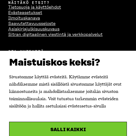
NÄITÄKÖ ETSIT?
Tietosuoja ja käyttöehdot
Evästeasetukset
Ilmoituskanava
Saavutettavuusseloste
Asiakirjajulkisuuskuvaus
Sitran digitaalinen viestintä ja verkkopalvelut
OTA YHTEYTTÄ
Suomen itsenäisyyden juhlarahasto Sitra
Maistuiskos keksi?
Itämerenkatu 11-13, PL 160,
00181 Helsinki
Sivustomme käyttää evästeitä. Käytämme evästeitä
Puhelin +358 294 618 991
Sähköpostiosoite
nähdäksemme mistä sisällöistä sivustomme käyttäjät ovat
etunimi.sukunimi@sitra.fi tai sitra@sitra.fi
kiinnostuneita ja mahdollistaaksemme joitakin sivuston
Saapumisohjeet
toiminnallisuuksia. Voit tutustua tarkemmin evästeiden
sisältöön ja hallita asetuksiasi evästeasetus-sivulla
Y-tunnus 0202132-3
OLEMME NÄISSÄ SOMEISSA
SALLI KAIKKI
Facebook
Avautuu