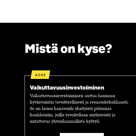
S
Ä
A
A
A
V
V
A
A
U
U
T
T
U
Mistä on kyse?
U
U
U
U
U
U
U
D
D
E
AIHE
E
S
S
S
Vaikuttavuus­investoiminen
S
A
A
I
Vaikuttavuusinvestoiminen auttaa luomaan
I
K
hyvinvointia tavoitteellisesti ja resurssitehokkaasti.
K
K
Se on keino kanavoida yksityistä pääomaa
K
U
hankkeisiin, joilla tavoitellaan myönteistä ja
U
N
mitattavaa yhteiskunnallista hyötyä.
N
A
A
S