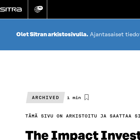
Siirry
suoraan
FI
Vaihda
sivuston
sisältöön
kieli
Olet Sitran arkistosivulla.
Ajantasaiset tied
ARCHIVED
Arvioitu
1 min
lukuaika
TÄMÄ SIVU ON ARKISTOITU JA SAATTAA S
The Impact Invest