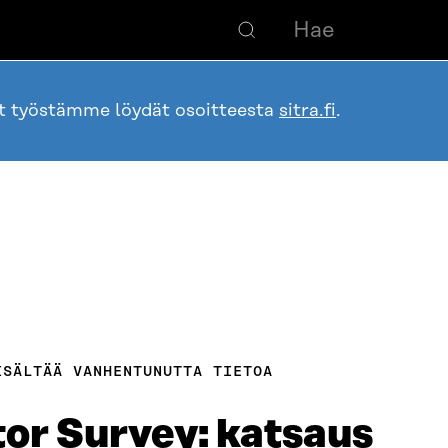
ot työstämme löydät osoitteesta
sitra.fi
.
ISÄLTÄÄ VANHENTUNUTTA TIETOA
or Survey: katsaus