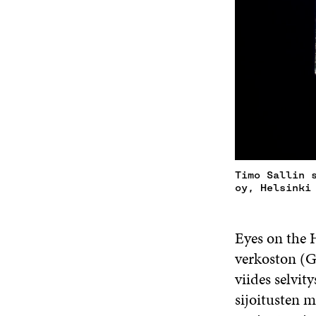
Timo Sallin 
oy, Helsinki
Eyes on the 
verkoston (G
viides selvi
sijoitusten mä