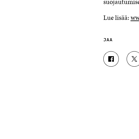
suojautumise
Lue lisää:
ww
JAA
J
J
A
A
A
A
F
T
A
W
C
I
E
T
B
T
O
E
O
R
K
I
I
S
S
S