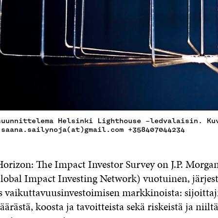
suunnittelema Helsinki Lighthouse –ledvalaisin. Ku
 saana.sailynoja(at)gmail.com +358407044234
Horizon: The Impact Investor Survey on J.P. Morga
lobal Impact Investing Network) vuotuinen, järjes
tys vaikuttavuusinvestoimisen markkinoista:
sijoitta
ärästä, koosta ja tavoitteista sekä riskeistä ja niilt