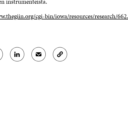
n instrumenteista.
w.thegiin.org/cgi-bin/iowa/resources/research/662
J
J
K
A
A
O
A
A
P
L
S
I
I
Ä
O
N
H
I
K
K
A
E
Ö
R
D
P
T
I
O
I
N
S
K
I
T
K
S
I
E