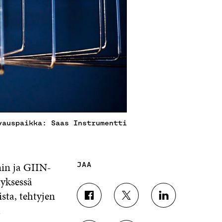
vauspaikka: Saas Instrumentti
nin ja GIIN-
JAA
tyksessä
jista, tehtyjen
J
J
J
ä
A
A
A
A
A
A