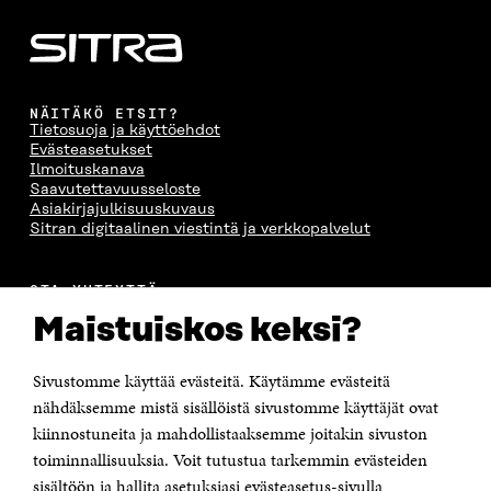
NÄITÄKÖ ETSIT?
Tietosuoja ja käyttöehdot
Evästeasetukset
Ilmoituskanava
Saavutettavuusseloste
Asiakirjajulkisuuskuvaus
Sitran digitaalinen viestintä ja verkkopalvelut
OTA YHTEYTTÄ
Suomen itsenäisyyden juhlarahasto Sitra
Maistuiskos keksi?
Itämerenkatu 11-13, PL 160,
00181 Helsinki
Sivustomme käyttää evästeitä. Käytämme evästeitä
Puhelin +358 294 618 991
Sähköpostiosoite
nähdäksemme mistä sisällöistä sivustomme käyttäjät ovat
etunimi.sukunimi@sitra.fi tai sitra@sitra.fi
kiinnostuneita ja mahdollistaaksemme joitakin sivuston
Saapumisohjeet
toiminnallisuuksia. Voit tutustua tarkemmin evästeiden
sisältöön ja hallita asetuksiasi evästeasetus-sivulla
Y-tunnus 0202132-3