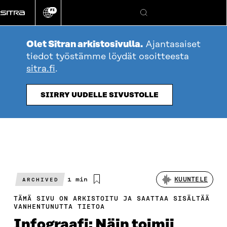
Siirry
FI
suoraan
Vaihda
Hae
sivuston
sisältöön
kieli
Olet Sitran arkistosivulla.
Ajantasaiset
tiedot työstämme löydät osoitteesta
sitra.fi
.
SIIRRY UUDELLE SIVUSTOLLE
Arvioitu
1 min
KUUNTELE
ARCHIVED
lukuaika
TÄMÄ SIVU ON ARKISTOITU JA SAATTAA SISÄLTÄÄ
VANHENTUNUTTA TIETOA
Infograafi: Näin toimii