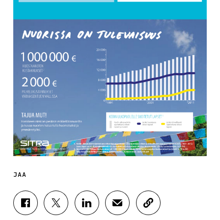
JAA
J
J
J
J
K
A
A
A
A
O