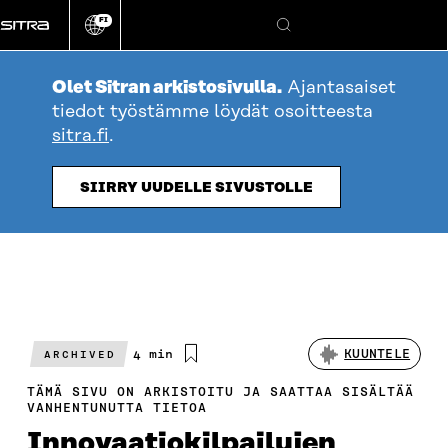
Siirry
FI
suoraan
Vaihda
Hae
sivuston
sisältöön
kieli
Olet Sitran arkistosivulla.
Ajantasaiset
tiedot työstämme löydät osoitteesta
sitra.fi
.
SIIRRY UUDELLE SIVUSTOLLE
Arvioitu
4 min
KUUNTELE
ARCHIVED
lukuaika
TÄMÄ SIVU ON ARKISTOITU JA SAATTAA SISÄLTÄÄ
VANHENTUNUTTA TIETOA
Innovaatiokilpailujen