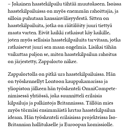
– Jokainen haastekilpailu tähtää muutokseen. Isoissa
haastekilpailuissa on myös enemmän rahoittajia, ja
silloin puhutaan kansainvälisyydestä. Sitten on
haastekilpailuita, jotka on räätälöity juuri tiettyä
maata varten. Eivät kaikki ratkaisut käy kaikille,
joten myös sellaisia haastekilpailuita tarvitaan, jotka
ratkaisevat juuri sen maan ongelmia. Lisäksi tähän
vaikuttaa paljon se, miten haastekilpailun rahoitus
on järjestetty, Zappalorto näkee.
Zappalortolla on pitkä ura haastekilpailuissa. Hän
on työskennellyt Lontoon kauppakamarissa ja
yliopiston jälkeen hän työskenteli OmniCompete-
nimisessä yhtiössä, joka suunnitteli erilaisia
kilpailuja ja palkintoja Britanniassa. Tällöin mies
myös törmäsi ensimmäistä kertaa haastekilpailun
ideaan. Hän työskenteli erilaisissa projekteissa Iso-
Britannian hallitukselle ja Euroopan komissiolle.