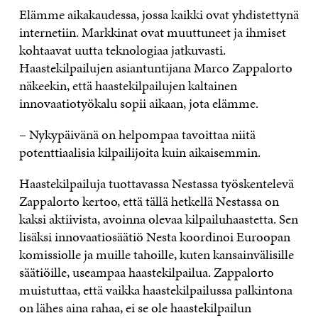
Elämme aikakaudessa, jossa kaikki ovat yhdistettynä
internetiin. Markkinat ovat muuttuneet ja ihmiset
kohtaavat uutta teknologiaa jatkuvasti.
Haastekilpailujen asiantuntijana Marco Zappalorto
näkeekin, että haastekilpailujen kaltainen
innovaatiotyökalu sopii aikaan, jota elämme.
– Nykypäivänä on helpompaa tavoittaa niitä
potenttiaalisia kilpailijoita kuin aikaisemmin.
Haastekilpailuja tuottavassa Nestassa työskentelevä
Zappalorto kertoo, että tällä hetkellä Nestassa on
kaksi aktiivista, avoinna olevaa kilpailuhaastetta. Sen
lisäksi innovaatiosäätiö Nesta koordinoi Euroopan
komissiolle ja muille tahoille, kuten kansainvälisille
säätiöille, useampaa haastekilpailua. Zappalorto
muistuttaa, että vaikka haastekilpailussa palkintona
on lähes aina rahaa, ei se ole haastekilpailun