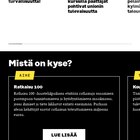
turvallisuutta!
kurssilla päättäjät
pelas
N
A
N
U
pohtivat unionin
kylm
A
S
A
N
tulevaisuutta
talou
S
S
S
A
S
A
S
S
A
A
S
A
Mistä on kyse?
AIHE
Ratkaisu 100
Ko
Ratkaisu 100 -haastekilpailussa etsitään ratkaisuja osaamisen
Tämä
parempaan tunnistamiseen ja hyödyntämiseen maailmassa,
päät
jossa ihmiset ja tieto liikkuvat entistä enemmän. Parhaan
tule
idean kehittäjät saavat ratkaisun toteuttamiseen miljoona
haas
euroa.
LUE LISÄÄ