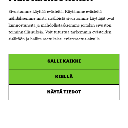
00181 Helsinki
Sivustomme käyttää evästeitä. Käytämme evästeitä
Puhelin +358 294 618 991
Sähköpostiosoite
nähdäksemme mistä sisällöistä sivustomme käyttäjät ovat
etunimi.sukunimi@sitra.fi tai sitra@sitra.fi
kiinnostuneita ja mahdollistaaksemme joitakin sivuston
Saapumisohjeet
toiminnallisuuksia. Voit tutustua tarkemmin evästeiden
sisältöön ja hallita asetuksiasi evästeasetus-sivulla
Y-tunnus 0202132-3
OLEMME NÄISSÄ SOMEISSA
SALLI KAIKKI
Facebook
Avautuu
uudessa
Linkedin
ikkunassa
KIELLÄ
Avautuu
uudessa
Youtube
ikkunassa
Avautuu
NÄYTÄ TIEDOT
uudessa
Instagram
ikkunassa
Avautuu
uudessa
ikkunassa