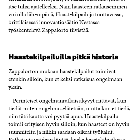
itse tulisi ajatelleeksi. Näin haasteen ratkaiseminen
voi olla lähempänä, Haastekilpailuja tuottavassa,
brittiläisessä innovaatiosäätiö Nestassa
työskentelevä Zappalorto tiivistää.
Haastekilpailuilla pitkä historia
Zappalorton mukaan haastekilpailut toimivat
etenkin silloin, kun et keksi ratkaisua ongelmaan
yksin.
– Perinteiset ongelmanratkaisukyvyt riittävät, kun
tiedät miten ongelma selätetään, mutta kun et tiedä,
niin tätä kautta voi pyytää apua. Haastekilpailu
toimii erityisen hyvin silloin, kun haasteet on hyvin
suunniteltu ja niihin saadaan oikeat työkalut.
Ratkaisuja voidaan löytää, koska haastekilpailussa