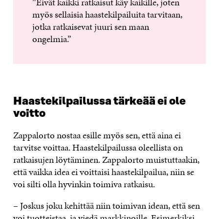
”Eivät kaikki ratkaisut käy kaikille, joten
myös sellaisia haastekilpailuita tarvitaan,
jotka ratkaisevat juuri sen maan
ongelmia.”
Haastekilpailussa tärkeää ei ole
voitto
Zappalorto nostaa esille myös sen, että aina ei
tarvitse voittaa. Haastekilpailussa oleellista on
ratkaisujen löytäminen. Zappalorto muistuttaakin,
että vaikka idea ei voittaisi haastekilpailua, niin se
voi silti olla hyvinkin toimiva ratkaisu.
– Joskus joku kehittää niin toimivan idean, että sen
voi tuotteistaa, ja viedä markkinoille. Esimerkiksi