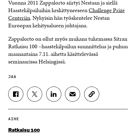
Vuonna 2011 Zappalorto siirtyi Nestaan ja siellä
Haastekilpailuihin keskittyneeseen
Challenge Prize
Centeriin
. Nykyisin hän työskentelee Nestan
Euroopan kehitysalueen johtajana.
Zappalorto on ollut myös mukana tukemassa Sitran
Ratkaisu 100 –haastekilpailun suunnittelua ja puhuu
maanantaina 7.11. aihetta käsittelevässä
seminaarissa Helsingissä.
JAA
J
J
J
J
K
A
A
A
A
O
A
A
A
A
P
F
T
L
S
I
A
W
I
Ä
O
AIHE
C
I
N
H
I
E
T
K
K
A
Ratkaisu 100
B
T
E
Ö
R