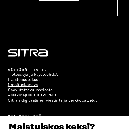
NÄITÄKÖ ETSIT?
Tietosuoja ja käyttöehdot
Evästeasetukset
Ilmoituskanava
Saavutettavuusseloste
Asiakirjajulkisuuskuvaus
Sitran digitaalinen viestintä ja verkkopalvelut
OTA YHTEYTTÄ
Suomen itsenäisyyden juhlarahasto Sitra
Maistuiskos keksi?
Itämerenkatu 11-13, PL 160,