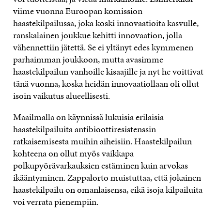
viime vuonna Euroopan komission
haastekilpailussa, joka koski innovaatioita kasvulle,
ranskalainen joukkue kehitti innovaation, jolla
vähennettiin jätettä. Se ei yltänyt edes kymmenen
parhaimman joukkoon, mutta avasimme
haastekilpailun vanhoille kisaajille ja nyt he voittivat
tänä vuonna, koska heidän innovaatiollaan oli ollut
isoin vaikutus alueellisesti.
Maailmalla on käynnissä lukuisia erilaisia
haastekilpailuita antibioottiresistenssin
ratkaisemisesta muihin aiheisiin. Haastekilpailun
kohteena on ollut myös vaikkapa
polkupyörävarkauksien estäminen kuin arvokas
ikääntyminen. Zappalorto muistuttaa, että jokainen
haastekilpailu on omanlaisensa, eikä isoja kilpailuita
voi verrata pienempiin.