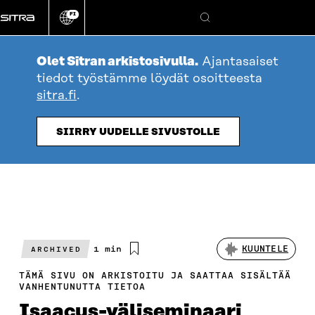
Siirry
FI
suoraan
Vaihda
Hae
sivuston
sisältöön
kieli
Olet Sitran arkistosivulla.
Ajantasaiset
tiedot työstämme löydät osoitteesta
sitra.fi
.
SIIRRY UUDELLE SIVUSTOLLE
Arvioitu
1 min
KUUNTELE
ARCHIVED
lukuaika
TÄMÄ SIVU ON ARKISTOITU JA SAATTAA SISÄLTÄÄ
VANHENTUNUTTA TIETOA
Isaacus-väliseminaari