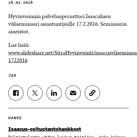
18.02.2016
Hyvinvoinnin palveluoperaattori Isaacuksen
väliseminaari asiantuntijoille 17.2.2016. Seminaarin
aineistot.
Lue lisää:
www.slideshare.net/SitraHyvinvointi/isaacusvliseminaa
1722016
JAA
J
J
J
J
K
A
A
A
A
O
A
A
A
A
P
F
T
L
S
I
A
W
I
Ä
O
HANKE
C
I
N
H
I
E
T
K
K
A
Isaacus-esituotantohankkeet
B
T
E
Ö
R
Valmistelemme yhden luukun toimijaa, joka kokoaa