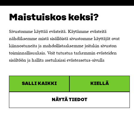
Saapumisohjeet
Maistuiskos keksi?
Y-tunnus 0202132-3
Sivustomme käyttää evästeitä. Käytämme evästeitä
OLEMME NÄISSÄ SOMEISSA
nähdäksemme mistä sisällöistä sivustomme käyttäjät ovat
Facebook
Avautuu
kiinnostuneita ja mahdollistaaksemme joitakin sivuston
uudessa
toiminnallisuuksia. Voit tutustua tarkemmin evästeiden
Linkedin
ikkunassa
Avautuu
sisältöön ja hallita asetuksiasi evästeasetus-sivulla
uudessa
Youtube
ikkunassa
Avautuu
uudessa
Instagram
ikkunassa
Avautuu
SALLI KAIKKI
KIELLÄ
uudessa
ikkunassa
NÄYTÄ TIEDOT