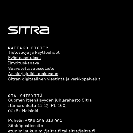
N
A
N
U
A
S
A
N
S
S
S
A
S
A
S
S
A
A
S
A
NÄITÄKÖ ETSIT?
Tietosuoja ja käyttöehdot
Evästeasetukset
Ilmoituskanava
Saavutettavuusseloste
Asiakirjajulkisuuskuvaus
Sitran digitaalinen viestintä ja verkkopalvelut
OTA YHTEYTTÄ
Suomen itsenäisyyden juhlarahasto Sitra
Itämerenkatu 11-13, PL 160,
00181 Helsinki
Puhelin +358 294 618 991
Sähköpostiosoite
etunimi.sukunimi@sitra.fi tai sitra@sitra.fi