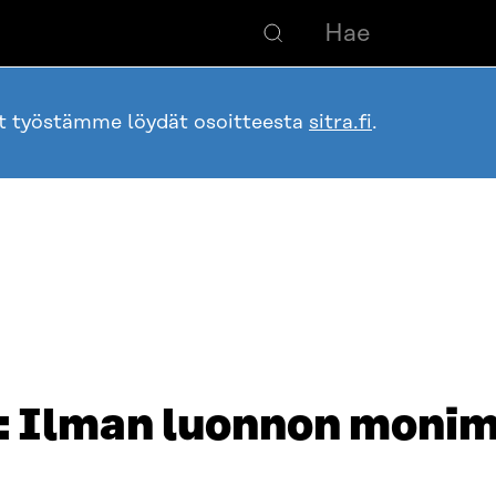
ot työstämme löydät osoitteesta
sitra.fi
.
: Ilman luonnon moni