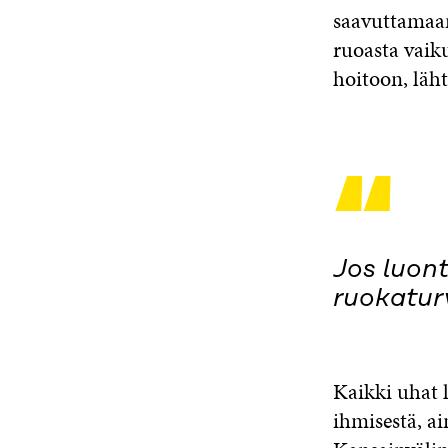
saavuttamaan.
ruoasta vaik
hoitoon, läh
“
Jos luon
ruokatur
Kaikki uhat
ihmisestä, a