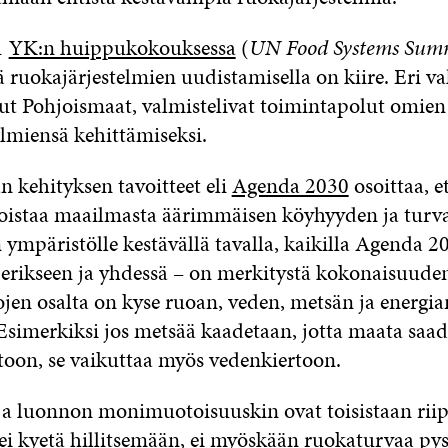
1
YK:n huippukokouksessa
(
UN Food Systems Sum
tä ruokajärjestelmien uudistamisella on kiire. Eri va
t Pohjoismaat, valmistelivat toimintapolut omien
elmiensä kehittämiseksi.
n kehityksen tavoitteet eli
Agenda 2030
osoittaa, et
istaa maailmasta äärimmäisen köyhyyden ja turv
ympäristölle kestävällä tavalla, kaikilla Agenda 2
– erikseen ja yhdessä – on merkitystä kokonaisuude
en osalta on kyse ruoan, veden, metsän ja energi
 Esimerkiksi jos metsää kaadetaan, jotta maata saa
oon, se vaikuttaa myös vedenkiertoon.
a luonnon monimuotoisuuskin ovat toisistaan riipp
ei kyetä hillitsemään, ei myöskään ruokaturvaa pys