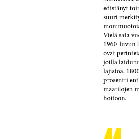
edistänyt toi
suuri merki
monimuotois
Vielä sata vu
1960-luvun l
ovat perinte
joilla laidun
lajistoa. 180
prosentti en
maatilojen m
hoitoon.