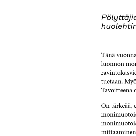
“
Pölyttäji
huolehti
Tänä vuonna 
luonnon moni
ravintokasvi
tuetaan. Myö
Tavoitteena o
On tärkeää, e
monimuotois
monimuotoisu
mittaaminen e