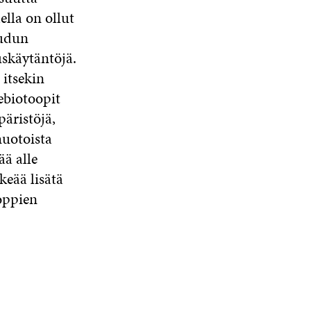
ella on ollut
eudun
käytäntöjä.
 itsekin
ebiotoopit
äristöjä,
muotoista
ää alle
keää lisätä
oppien