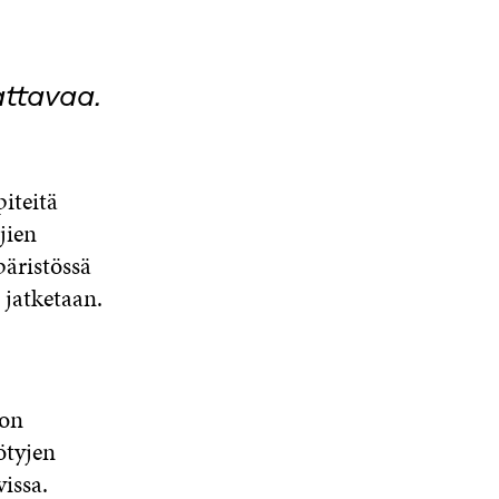
ttavaa.
iteitä
jien
päristössä
 jatketaan.
non
ötyjen
issa.