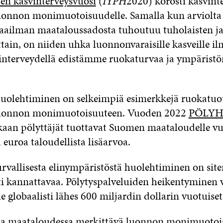
en kasvinterveysvuosi
(
IYPH
2020) korosti kasvint
uonnon monimuotoisuudelle. Samalla kun arviolta
aailman maataloussadosta tuhoutuu tuholaisten ja
tain, on niiden uhka luonnonvaraisille kasveille il
interveydellä edistämme ruokaturvaa ja ympärist
 huolehtiminen on selkeimpiä esimerkkejä ruokatu
luonnon monimuotoisuuteen. Vuoden 2022
PÖLYH
an pölyttäjät tuottavat Suomen maataloudelle vu
euroa taloudellista lisäarvoa.
turvallisesta elinympäristöstä huolehtiminen on sit
sti kannattavaa. Pölytyspalveluiden heikentyminen 
 globaalisti lähes 600 miljardin dollarin vuotuise
sa maataloudessa merkittävä luonnon monimuotoi