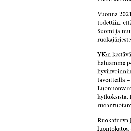
Vuonna 202
todettiin, et
Suomi ja muu
ruokajärjest
YK:n kestävä
haluamme po
hyvinvoinnin 
tavoitteilla 
Luonnonvaroj
kytköksistä.
ruoantuotant
Ruokaturva j
luontokatoa 