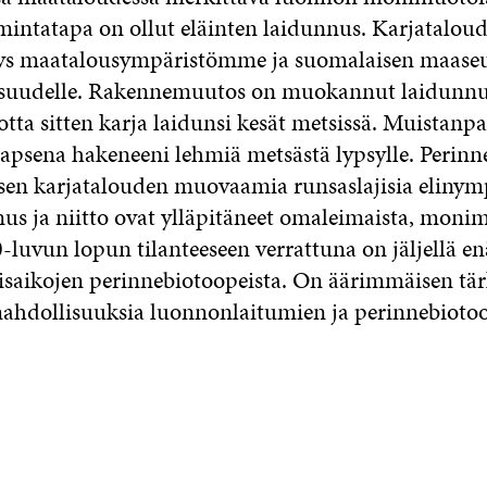
mintatapa on ollut eläinten laidunnus. Karjataloud
tys maatalousympäristömme ja suomalaisen maas
uudelle. Rakennemuutos on muokannut laidunnus
otta sitten karja laidunsi kesät metsissä. Muistanpa
apsena hakeneeni lehmiä metsästä lypsylle. Perinn
isen karjatalouden muovaamia runsaslajisia elinymp
nus ja niitto ovat ylläpitäneet omaleimaista, moni
0-luvun lopun tilanteeseen verrattuna on jäljellä en
tisaikojen perinnebiotoopeista. On äärimmäisen tär
ahdollisuuksia luonnonlaitumien ja perinnebioto