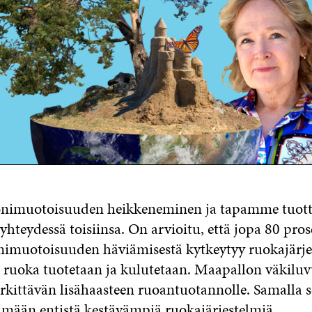
imuotoisuuden heikkeneminen ja tapamme tuott
ä yhteydessä toisiinsa. On arvioitu, että jopa 80 pros
muotoisuuden häviämisestä kytkeytyy ruokajärjes
n ruoka tuotetaan ja kulutetaan. Maapallon väkilu
rkittävän lisähaasteen ruoantuotannolle. Samalla se
ämään entistä kestävämpiä ruokajärjestelmiä.