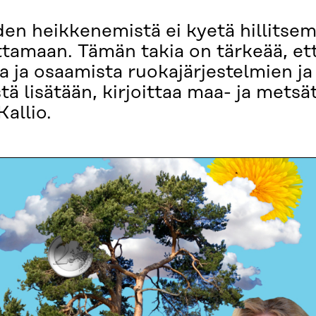
n heikkenemistä ei kyetä hillitse
tamaan. Tämän takia on tärkeää, että 
ta ja osaamista ruokajärjestelmien j
 lisätään, kirjoittaa maa- ja metsä
allio.