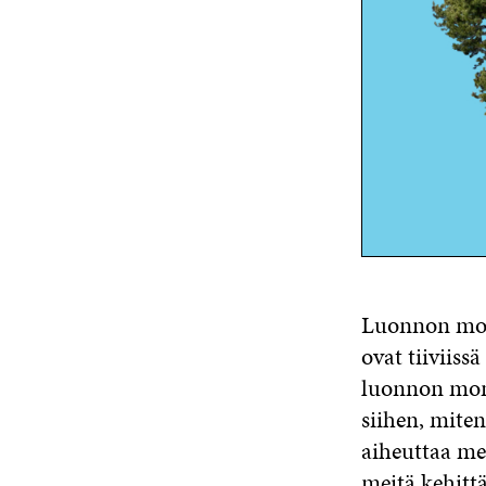
Luonnon mon
ovat tiiviiss
luonnon moni
siihen, mite
aiheuttaa me
meitä kehitt