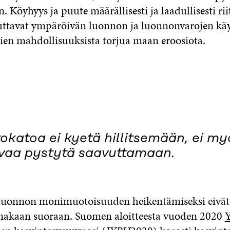
 Köyhyys ja puute määrällisesti ja laadullisesti rii
uttavat ympäröivän luonnon ja luonnonvarojen käy
tien mahdollisuuksista torjua maan eroosiota.
tokatoa ei kyetä hillitsemään, ei m
vaa pystytä saavuttamaan.
 luonnon monimuotoisuuden heikentämiseksi eivät
inakaan suoraan. Suomen aloitteesta vuoden 2020