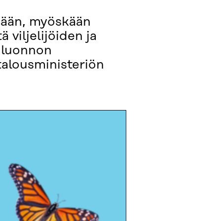
mään, myöskään
viljelijöiden ja
a luonnon
talousministeriön