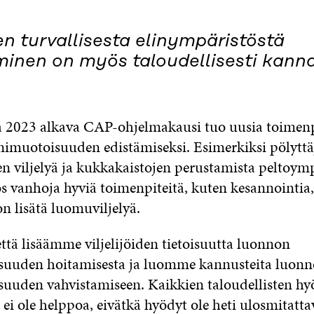
en turvallisesta elinympäristöstä
minen on myös taloudellisesti kanna
2023 alkava CAP-ohjelmakausi tuo uusia toimenp
muotoisuuden edistämiseksi. Esimerkiksi pölyttä
en viljelyä ja kukkakaistojen perustamista peltoym
s vanhoja hyviä toimenpiteitä, kuten kesannointia,
n lisätä luomuviljelyä.
ttä lisäämme viljelijöiden tietoisuutta luonnon
uuden hoitamisesta ja luomme kannusteita luon
uden vahvistamiseen. Kaikkien taloudellisten hy
i ole helppoa, eivätkä hyödyt ole heti ulosmitattav