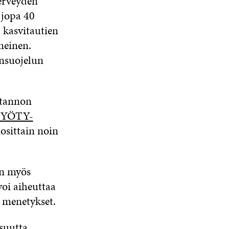
erveyden
 jopa 40
 kasvitautien
meinen.
önsuojelun
otannon
YÖTY-
osittain noin
en myös
voi aiheuttaa
t menetykset.
suutta