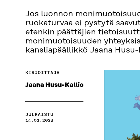
Jos luonnon monimuotoisuude
ruokaturvaa ei pystytä saavut
etenkin päättäjien tietoisuut
monimuotoisuuden yhteyksistä
kansliapäällikkö Jaana Husu-K
KIRJOITTAJA
Jaana Husu-Kallio
JULKAISTU
14.02.2023