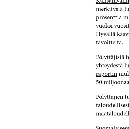
Kansainvälin
merkitystä l
prosenttia m
vuoksi vuosit
Hyvällä kasv
tavoitteita.
Pölyttäjistä
yhteydestä 
raportin
muka
50 miljoonaa 
Pölyttäjien 
taloudellise
maataloudelle
Suomalaises