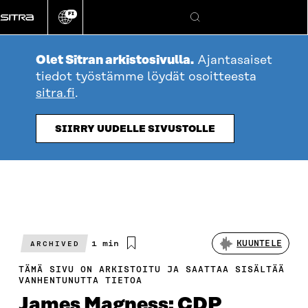
Siirry
FI
suoraan
Vaihda
Hae
sivuston
sisältöön
kieli
Olet Sitran arkistosivulla.
Ajantasaiset
tiedot työstämme löydät osoitteesta
sitra.fi
.
SIIRRY UUDELLE SIVUSTOLLE
Arvioitu
1 min
KUUNTELE
ARCHIVED
lukuaika
TÄMÄ SIVU ON ARKISTOITU JA SAATTAA SISÄLTÄÄ
VANHENTUNUTTA TIETOA
James Magness: CDP