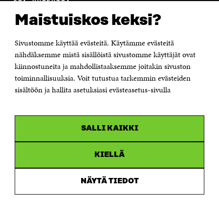
OTA YHTEYTTÄ
Suomen itsenäisyyden juhlarahasto Sitra
Maistuiskos keksi?
Itämerenkatu 11-13, PL 160,
00181 Helsinki
Sivustomme käyttää evästeitä. Käytämme evästeitä
Puhelin +358 294 618 991
Sähköpostiosoite
nähdäksemme mistä sisällöistä sivustomme käyttäjät ovat
etunimi.sukunimi@sitra.fi tai sitra@sitra.fi
kiinnostuneita ja mahdollistaaksemme joitakin sivuston
Saapumisohjeet
toiminnallisuuksia. Voit tutustua tarkemmin evästeiden
sisältöön ja hallita asetuksiasi evästeasetus-sivulla
Y-tunnus 0202132-3
OLEMME NÄISSÄ SOMEISSA
SALLI KAIKKI
Facebook
Avautuu
uudessa
Linkedin
ikkunassa
KIELLÄ
Avautuu
uudessa
Youtube
ikkunassa
Avautuu
NÄYTÄ TIEDOT
uudessa
Instagram
ikkunassa
Avautuu
uudessa
ikkunassa