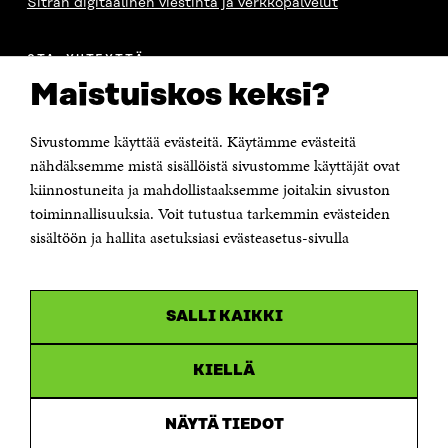
Sitran digitaalinen viestintä ja verkkopalvelut
OTA YHTEYTTÄ
Suomen itsenäisyyden juhlarahasto Sitra
Maistuiskos keksi?
Itämerenkatu 11-13, PL 160,
00181 Helsinki
Sivustomme käyttää evästeitä. Käytämme evästeitä
Puhelin +358 294 618 991
Sähköpostiosoite
nähdäksemme mistä sisällöistä sivustomme käyttäjät ovat
etunimi.sukunimi@sitra.fi tai sitra@sitra.fi
kiinnostuneita ja mahdollistaaksemme joitakin sivuston
Saapumisohjeet
toiminnallisuuksia. Voit tutustua tarkemmin evästeiden
sisältöön ja hallita asetuksiasi evästeasetus-sivulla
Y-tunnus 0202132-3
OLEMME NÄISSÄ SOMEISSA
SALLI KAIKKI
Facebook
Avautuu
uudessa
Linkedin
ikkunassa
KIELLÄ
Avautuu
uudessa
Youtube
ikkunassa
Avautuu
NÄYTÄ TIEDOT
uudessa