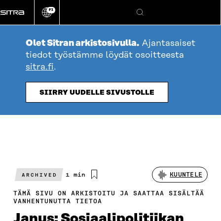
Siirry
FI
suoraan
Vaihda
Hae
sivuston
sisältöön
kieli
Olet Sitran arkistosivulla.
Ajantasaiset
tiedot työstämme löydät osoitteesta
sitra.fi
.
SIIRRY UUDELLE SIVUSTOLLE
Arvioitu
1 min
KUUNTELE
ARCHIVED
lukuaika
TÄMÄ SIVU ON ARKISTOITU JA SAATTAA SISÄLTÄÄ
VANHENTUNUTTA TIETOA
Janus: Sosiaalipolitiikan