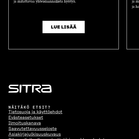
ja mitattavaa yhteiskunnallista hyötyä.
ja m
ja h
LUE LISÄÄ
NÄITÄKÖ ETSIT?
Tietosuoja ja käyttöehdot
Evästeasetukset
Ilmoituskanava
Saavutettavuusseloste
Asiakirjajulkisuuskuvaus