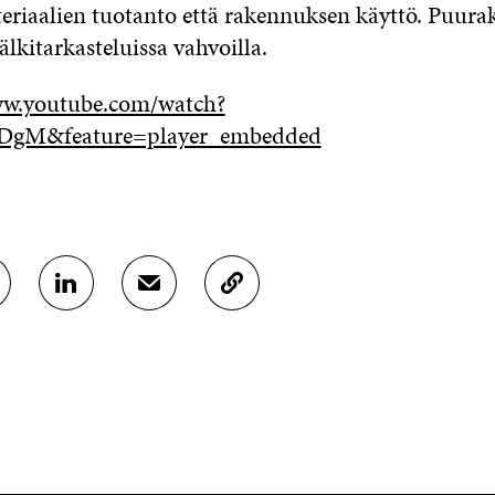
riaalien tuotanto että rakennuksen käyttö. Puur
jälkitarkasteluissa vahvoilla.
w.youtube.com/watch?
DgM&feature=player_embedded
J
J
K
A
A
O
A
A
P
L
S
I
I
Ä
O
N
H
I
K
K
A
E
Ö
R
D
P
T
I
O
I