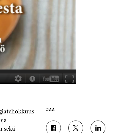
rgiatehokkuus
JAA
oja
n sekä
J
J
J