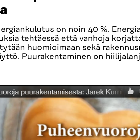
ta
ergiankulutus on noin 40 %. Energi
ksia tehtäessä että vanhoja korjatt
 pystytään huomioimaan sekä rakennus
ttö. Puurakentaminen on hiilijalanj