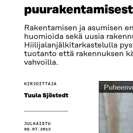
puurakentamises
Rakentamisen ja asumisen en
huomioida sekä uusia rakennu
Hiilijalanjälkitarkastelulla
tuotanto että rakennuksen käy
vahvoilla.
KIRJOITTAJA
Tuula Sjöstedt
JULKAISTU
09.07.2012