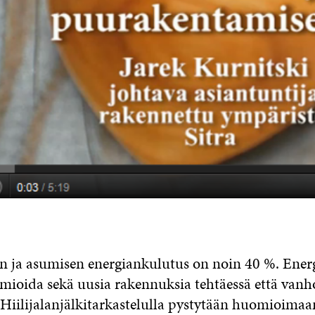
 ja asumisen energiankulutus on noin 40 %. Ene
mioida sekä uusia rakennuksia tehtäessä että vanh
. Hiilijalanjälkitarkastelulla pystytään huomioimaa