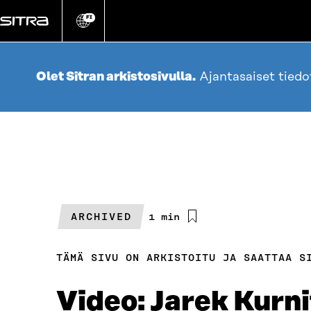
Siirry
suoraan
FI
Vaihda
sivuston
sisältöön
kieli
Olet Sitran arkistosivulla.
Ajantasaiset tied
ARCHIVED
Arvioitu
1 min
lukuaika
TÄMÄ SIVU ON ARKISTOITU JA SAATTAA S
Video: Jarek Kurn