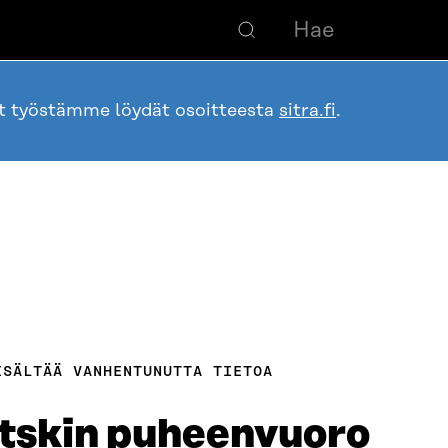
ot työstämme löydät osoitteesta
sitra.fi
.
ISÄLTÄÄ VANHENTUNUTTA TIETOA
itskin puheenvuoro