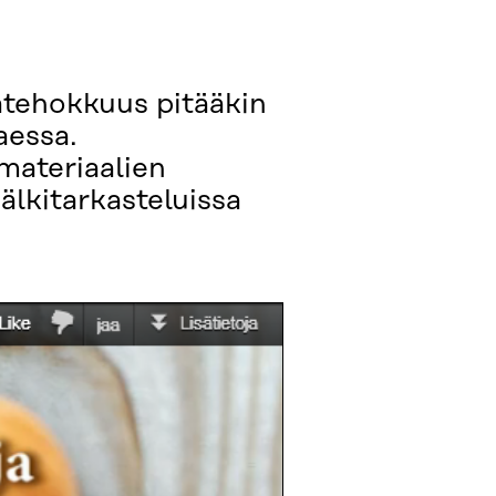
atehokkuus pitääkin
aessa.
materiaalien
älkitarkasteluissa