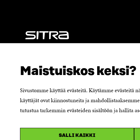
U
N
N
A
A
S
S
S
S
A
A
NÄITÄKÖ ETSIT?
Tietosuoja ja käyttöehdot
Maistuiskos keksi?
Evästeasetukset
Ilmoituskanava
Saavutettavuusseloste
Sivustomme käyttää evästeitä. Käytämme evästeitä 
Asiakirjajulkisuuskuvaus
käyttäjät ovat kiinnostuneita ja mahdollistaaksemme 
Sitran digitaalinen viestintä ja
tutustua tarkemmin evästeiden sisältöön ja hallita as
verkkopalvelut
SALLI KAIKKI