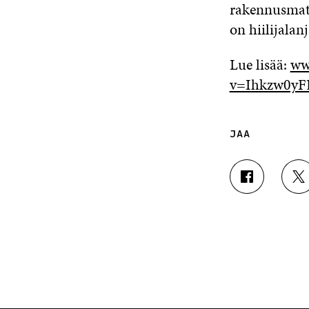
rakennusmate
on hiilijalan
Lue lisää:
ww
v=Ihkzw0yF
JAA
J
J
A
A
A
A
F
T
A
W
C
I
E
T
B
T
O
E
O
R