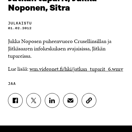
Noponen, Sitra
JULKAISTU
01.02.2012
Jukka Noposen puheenvuoro Crusellinsillan ja
Jätkäsaaren infokeskuksen avajaisissa, Jätkän
tupareissa.
Lue lisää:
wm.videonet.fi/hki/jatkan_tuparit_6.wmv
JAA
J
J
J
J
K
A
A
A
A
O
A
A
A
A
P
F
T
L
S
I
A
W
I
Ä
O
C
I
N
H
I