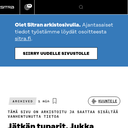
Siirry
FI
suoraan
Vaihda
Hae
sivuston
sisältöön
kieli
Olet Sitran arkistosivulla.
Ajantasaiset
tiedot työstämme löydät osoitteesta
sitra.fi
.
SIIRRY UUDELLE SIVUSTOLLE
Arvioitu
1 min
KUUNTELE
ARCHIVED
lukuaika
TÄMÄ SIVU ON ARKISTOITU JA SAATTAA SISÄLTÄÄ
VANHENTUNUTTA TIETOA
Jätkän tuparit, Jukka