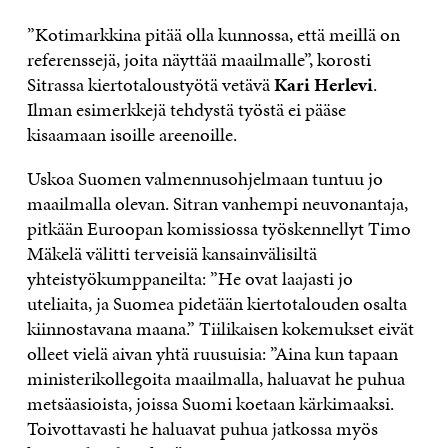
”Kotimarkkina pitää olla kunnossa, että meillä on
referenssejä, joita näyttää maailmalle”, korosti
Sitrassa kiertotaloustyötä vetävä
Kari Herlevi
.
Ilman esimerkkejä tehdystä työstä ei pääse
kisaamaan isoille areenoille.
Uskoa Suomen valmennusohjelmaan tuntuu jo
maailmalla olevan. Sitran vanhempi neuvonantaja,
pitkään Euroopan komissiossa työskennellyt Timo
Mäkelä välitti terveisiä kansainvälisiltä
yhteistyökumppaneilta: ”He ovat laajasti jo
uteliaita, ja Suomea pidetään kiertotalouden osalta
kiinnostavana maana.” Tiilikaisen kokemukset eivät
olleet vielä aivan yhtä ruusuisia: ”Aina kun tapaan
ministerikollegoita maailmalla, haluavat he puhua
metsäasioista, joissa Suomi koetaan kärkimaaksi.
Toivottavasti he haluavat puhua jatkossa myös