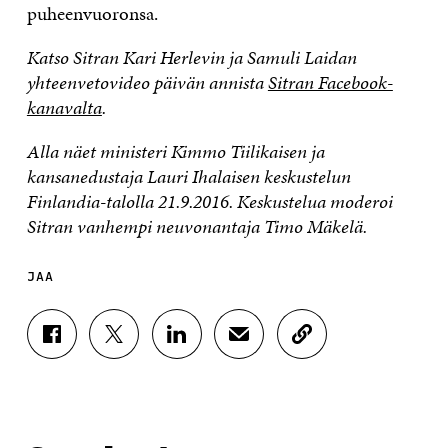
puheenvuoronsa.
Katso Sitran Kari Herlevin ja Samuli Laidan
yhteenvetovideo päivän annista
Sitran Facebook-
kanavalta
.
Alla näet ministeri Kimmo Tiilikaisen ja
kansanedustaja Lauri Ihalaisen keskustelun
Finlandia-talolla 21.9.2016. Keskustelua moderoi
Sitran vanhempi neuvonantaja Timo Mäkelä.
JAA
J
J
J
J
K
A
A
A
A
O
A
A
A
A
P
F
T
L
S
I
A
W
I
Ä
O
C
I
N
H
I