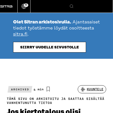
Siirry
FI
suoraan
Vaihda
Hae
sivuston
sisältöön
kieli
Olet Sitran arkistosivulla.
Ajantasaiset
tiedot työstämme löydät osoitteesta
sitra.fi
.
SIIRRY UUDELLE SIVUSTOLLE
Arvioitu
4 min
KUUNTELE
ARCHIVED
lukuaika
TÄMÄ SIVU ON ARKISTOITU JA SAATTAA SISÄLTÄÄ
VANHENTUNUTTA TIETOA
Jos kiertotalous olisi