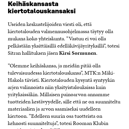
Keihäskansasta
kiertotalouskansaksi
Useiden keskustelijoiden viesti oli, että
kiertotalouden valmennusohjelmassa täytyy olla
mukana koko yhteiskunta. ”Vastuu ei voi olla
pelkästään yksittäisillä edelläkävijäyrityksillä”, totesi
Sitran hallituksen jäsen
Kirsi Sormunen
.
”Olemme keihäskansa, ja meidän pitää olla
tulevaisuudessa kiertotalouskansa”, MTK:n Mäki-
Hakola tiivisti. Kiertotalouden kysyntä syntyykin
arjen valinnoista niin yksityistalouksissa kuin
yrityksissäkin. Millaisen painoarvon annamme
tuotteiden kestävyydelle, sille että ne on suunniteltu
materiaalien ja arvon saamiseksi uudelleen
kiertoon. ”Edelleen suurin osa tuotteista on
kehnosti suunniteltuja”, totesi Rooman Klubin