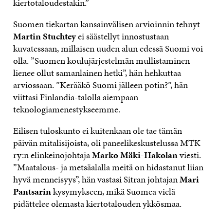
kiertotaloudestakin.”
Suomen tiekartan kansainvälisen arvioinnin tehnyt
Martin Stuchtey
ei säästellyt innostustaan
kuvatessaan, millaisen uuden alun edessä Suomi voi
olla. ”Suomen koulujärjestelmän mullistaminen
lienee ollut samanlainen hetki”, hän hehkuttaa
arviossaan. ”Kerääkö Suomi jälleen potin?”, hän
viittasi Finlandia-talolla aiempaan
teknologiamenestykseemme.
Eilisen tuloskunto ei kuitenkaan ole tae tämän
päivän mitalisijoista, oli paneelikeskustelussa MTK
ry:n elinkeinojohtaja
Marko Mäki-Hakolan
viesti.
”Maatalous- ja metsäalalla meitä on hidastanut liian
hyvä menneisyys”, hän vastasi Sitran johtajan
Mari
Pantsarin
kysymykseen, mikä Suomea vielä
pidättelee olemasta kiertotalouden ykkösmaa.