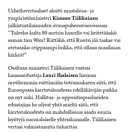
Urheiluvertaukset aloitti maatalous- ja
ympäristöministeri
Kimmo Tiilikainen
julkistustilaisuuden avauspuheenvuorossaan.
”Tuleeko kulta 80 metrin kaarella vai heitetäänkö
saman tien 90m? Riittäkö, että Ruotsi jää taakse vai
otetaanko reippaampi loikka, että ollaan maailman
kärkeä?”
Osaltaan ministeri Tiilikainen vastasi
kansanedustaja
Lauri Ihalaisen
hieman
myöhemmin esittämään toteamukseen siitä, että
Euroopassa kiertotaloudessa edelläkävijän paikka
on nyt auki. Hallitus- ja oppositiopuolueiden
edustajina he olivat yhtä mieltä siitä, että
kiertotaloudesta on mahdollisuus saada suuria
hyötyjä suomalaiselle yhteiskunnalle. Tiilikainen
vertasi valmistunutta tiekarttaa