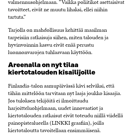
valmennusohjelmaan. ”Vaikka poliitikot asettaisivat
tavoitteet, eivät ne muutu lihaksi, ellei niihin
tartuta.”
Tarjolla on mahdollisuus kehittää maailman
tarpeisiin ratkaisuja siihen, miten talouden ja
hyvinvoinnin kasvu eivät enää perustu
luonnonvarojen tuhlaavaan käyttöön.
Areenalla on nyt tilaa
kiertotalouden kisailijoille
Finlandia-talon aamupäivässä kävi selväksi, että
tähän mittelöön tarvitaan nyt laaja joukko kisaajia.
Jos tuloksen tekijöitä ei ilmoittaudu
harjoitteluohjelmaan, uudet innovaatiot ja
kiertotalouden ratkaisut eivät toteudu niillä viidellä
painopistealueella (LINKKI graafiin), joilla
kiertotaloutta tavoitellaan ensimmäisenä.