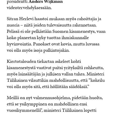
presidentti
Anders Wijkman
videotervehdyksessään.
Sitran Herlevi haastoi mukaan myös rahoittajia ja
nuoria – niitä joiden tulevaisuutta rakennetaan.
Pelissä ei ole pelkästään Suomen kisamenestys, vaan
koko planeetan kyky tuottaa ihmiskunnalle
hyvinvointia. Panokset ovat kovia, mutta luvassa
voi olla myös isoja palkintojakin.
Kiertotalouden tiekartan askeleet kohti
kisamenestystä vaativat paitsi yrityksiltä rohkeutta,
myös lainsäätäjän ja julkisen vallan tukea. Ministeri
Tiilikainen vilauttikin mahdollisuutta, että ”kokeilu
voi olla myös sitä, että höllätään säädöksiä.”
Meillä on nyt valmennusohjelma, pidetään huolta,
että se ysikymppinen on mahdollinen ensi
vuosikymmenellä”, ministeri Tiilikainen lopetti