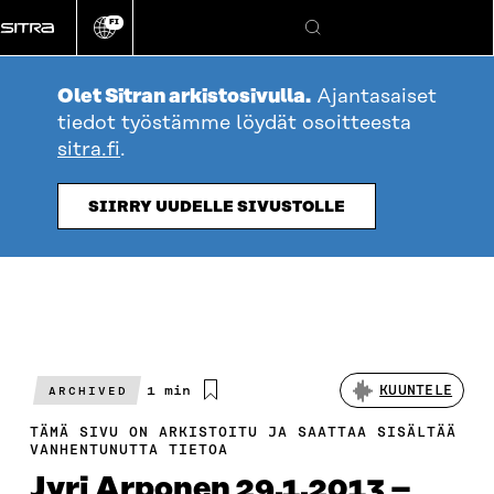
Siirry
FI
suoraan
Vaihda
Hae
sivuston
sisältöön
kieli
Olet Sitran arkistosivulla.
Ajantasaiset
tiedot työstämme löydät osoitteesta
sitra.fi
.
SIIRRY UUDELLE SIVUSTOLLE
Arvioitu
1 min
KUUNTELE
ARCHIVED
lukuaika
TÄMÄ SIVU ON ARKISTOITU JA SAATTAA SISÄLTÄÄ
VANHENTUNUTTA TIETOA
Jyri Arponen 29.1.2013 –