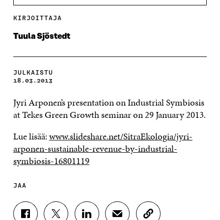
KIRJOITTAJA
Tuula Sjöstedt
JULKAISTU
18.03.2013
Jyri Arponen’s presentation on Industrial Symbiosis
at Tekes Green Growth seminar on 29 January 2013.
Lue lisää:
www.slideshare.net/SitraEkologia/jyri-
arponen-sustainable-revenue-by-industrial-
symbiosis-16801119
JAA
J
J
J
J
K