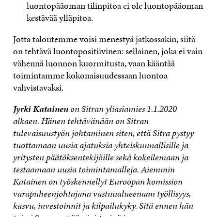
luontopääoman tilinpitoa ei ole luontopääoman
kestävää ylläpitoa.
Jotta taloutemme voisi menestyä jatkossakin, siitä
on tehtävä luontopositiivinen: sellainen, joka ei vain
vähennä luonnon kuormitusta, vaan kääntää
toimintamme kokonaisuudessaan luontoa
vahvistavaksi.
Jyrki Katainen
on Sitran yliasiamies 1.1.2020
alkaen. Hänen tehtävänään on Sitran
tulevaisuustyön johtaminen siten, että Sitra pystyy
tuottamaan uusia ajatuksia yhteiskunnallisille ja
yritysten päätöksentekijöille sekä kokeilemaan ja
testaamaan uusia toimintamalleja. Aiemmin
Katainen on työskennellyt Euroopan komission
varapuheenjohtajana vastuualueenaan työllisyys,
kasvu, investoinnit ja kilpailukyky. Sitä ennen hän