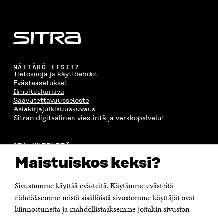
A
S
A
N
S
S
S
A
S
A
S
S
A
A
S
A
NÄITÄKÖ ETSIT?
Tietosuoja ja käyttöehdot
Evästeasetukset
Ilmoituskanava
Saavutettavuusseloste
Asiakirjajulkisuuskuvaus
Sitran digitaalinen viestintä ja verkkopalvelut
OTA YHTEYTTÄ
Suomen itsenäisyyden juhlarahasto Sitra
Maistuiskos keksi?
Itämerenkatu 11-13, PL 160,
00181 Helsinki
Sivustomme käyttää evästeitä. Käytämme evästeitä
Puhelin +358 294 618 991
Sähköpostiosoite
nähdäksemme mistä sisällöistä sivustomme käyttäjät ovat
etunimi.sukunimi@sitra.fi tai sitra@sitra.fi
kiinnostuneita ja mahdollistaaksemme joitakin sivuston