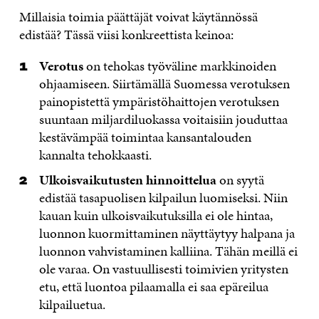
Millaisia toimia päättäjät voivat käytännössä
edistää? Tässä viisi konkreettista keinoa:
Verotus
on tehokas työväline markkinoiden
ohjaamiseen. Siirtämällä Suomessa verotuksen
painopistettä ympäristöhaittojen verotuksen
suuntaan miljardiluokassa voitaisiin jouduttaa
kestävämpää toimintaa kansantalouden
kannalta tehokkaasti.
Ulkoisvaikutusten hinnoittelua
on syytä
edistää tasapuolisen kilpailun luomiseksi. Niin
kauan kuin ulkoisvaikutuksilla ei ole hintaa,
luonnon kuormittaminen näyttäytyy halpana ja
luonnon vahvistaminen kalliina. Tähän meillä ei
ole varaa. On vastuullisesti toimivien yritysten
etu, että luontoa pilaamalla ei saa epäreilua
kilpailuetua.