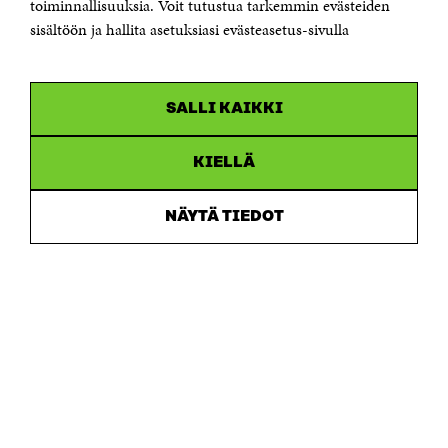
Saapumisohjeet
toiminnallisuuksia. Voit tutustua tarkemmin evästeiden
sisältöön ja hallita asetuksiasi evästeasetus-sivulla
Y-tunnus 0202132-3
OLEMME NÄISSÄ SOMEISSA
SALLI KAIKKI
Facebook
Avautuu
uudessa
Linkedin
ikkunassa
KIELLÄ
Avautuu
uudessa
Youtube
ikkunassa
Avautuu
NÄYTÄ TIEDOT
uudessa
Instagram
ikkunassa
Avautuu
uudessa
ikkunassa