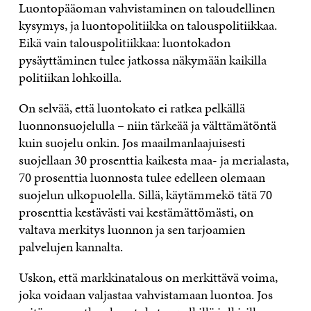
Luontopääoman vahvistaminen on taloudellinen
kysymys, ja luontopolitiikka on talouspolitiikkaa.
Eikä vain talouspolitiikkaa: luontokadon
pysäyttäminen tulee jatkossa näkymään kaikilla
politiikan lohkoilla.
On selvää, että luontokato ei ratkea pelkällä
luonnonsuojelulla – niin tärkeää ja välttämätöntä
kuin suojelu onkin. Jos maailmanlaajuisesti
suojellaan 30 prosenttia kaikesta maa- ja merialasta,
70 prosenttia luonnosta tulee edelleen olemaan
suojelun ulkopuolella. Sillä, käytämmekö tätä 70
prosenttia kestävästi vai kestämättömästi, on
valtava merkitys luonnon ja sen tarjoamien
palvelujen kannalta.
Uskon, että markkinatalous on merkittävä voima,
joka voidaan valjastaa vahvistamaan luontoa. Jos