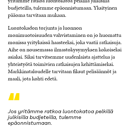
yritämme ratkoa luontokatoa pelkillä julkisilla
budjeteilla, tulemme epäonnistumaan. Yksityinen
pääoma tarvitaan mukaan.
Luontokadon torjunta ja luonnon
monimuotoisuuden vahvistaminen on jo huomattu
monissa yrityksissä haasteeksi, joka vaatii ratkaisuja.
Aihe on nousemassa ilmastokysymyksen kokoiseksi
asiaksi. Siksi tarvitsemme uudenlaista ajattelua ja
yhteistyötä toimivien ratkaisujen kehittämiseksi.
Markkinataloudelle tarvitaan fiksut pelisäännöt ja
maali, jota kohti edetä.
“
Jos yritämme ratkoa luontokatoa pelkillä
julkisilla budjeteilla, tulemme
epäonnistumaan.