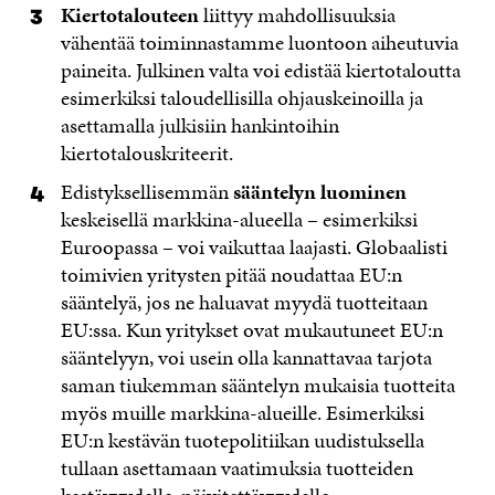
Kiertotalouteen
liittyy mahdollisuuksia
vähentää toiminnastamme luontoon aiheutuvia
paineita. Julkinen valta voi edistää kiertotaloutta
esimerkiksi taloudellisilla ohjauskeinoilla ja
asettamalla julkisiin hankintoihin
kiertotalouskriteerit.
Edistyksellisemmän
sääntelyn luominen
keskeisellä markkina-alueella – esimerkiksi
Euroopassa – voi vaikuttaa laajasti. Globaalisti
toimivien yritysten pitää noudattaa EU:n
sääntelyä, jos ne haluavat myydä tuotteitaan
EU:ssa. Kun yritykset ovat mukautuneet EU:n
sääntelyyn, voi usein olla kannattavaa tarjota
saman tiukemman sääntelyn mukaisia tuotteita
myös muille markkina-alueille. Esimerkiksi
EU:n kestävän tuotepolitiikan uudistuksella
tullaan asettamaan vaatimuksia tuotteiden