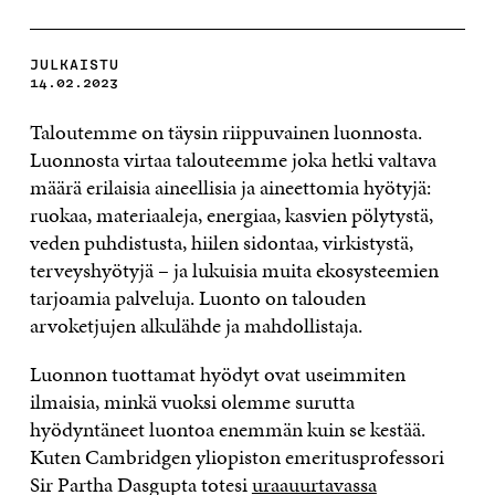
JULKAISTU
14.02.2023
Taloutemme on täysin riippuvainen luonnosta.
Luonnosta virtaa talouteemme joka hetki valtava
määrä erilaisia aineellisia ja aineettomia hyötyjä:
ruokaa, materiaaleja, energiaa, kasvien pölytystä,
veden puhdistusta, hiilen sidontaa, virkistystä,
terveyshyötyjä – ja lukuisia muita ekosysteemien
tarjoamia palveluja. Luonto on talouden
arvoketjujen alkulähde ja mahdollistaja.
Luonnon tuottamat hyödyt ovat useimmiten
ilmaisia, minkä vuoksi olemme surutta
hyödyntäneet luontoa enemmän kuin se kestää.
Kuten Cambridgen yliopiston emeritusprofessori
Sir Partha Dasgupta totesi
uraauurtavassa