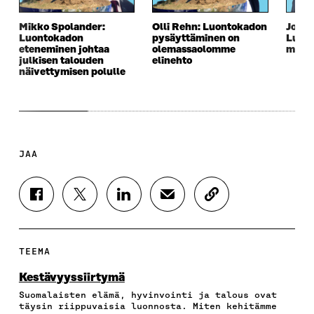
Mikko Spolander:
Olli Rehn: Luontokadon
Jouko
Luontokadon
pysäyttäminen on
Luont
eteneminen johtaa
olemassaolomme
myös 
julkisen talouden
elinehto
näivettymisen polulle
JAA
J
J
J
J
K
A
A
A
A
O
A
A
A
A
P
F
T
L
S
I
A
W
I
Ä
O
TEEMA
C
I
N
H
I
E
T
K
K
A
Kestävyyssiirtymä
B
T
E
Ö
R
Suomalaisten elämä, hyvinvointi ja talous ovat
O
E
D
P
T
täysin riippuvaisia luonnosta. Miten kehitämme
O
R
I
O
I