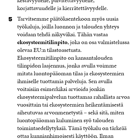
kestävyydelle, päivitettävyydelle,
korjattavuudelle ja kierrätettävyydelle.
Tarvitsemme päätöksentekoon myös uusia
työkaluja, joilla luonnon ja talouden yhteys
voidaan tehdä näkyväksi. Tähän vastaa
ekosysteemitilinpito
, joka on osa valmistelussa
olevaa EU:n tilastoasetusta.
Ekosysteemitilinpito on kansantalouden
tilinpidon laajennus, jonka avulla voimme
mitata luontopääoman tilaa ja ekosysteemien
ihmiselle tuottamia palveluja. Sen avulla
voitaisiin esimerkiksi arvioida jonkin
ekosysteemipalvelun tuottamaa rahallista arvoa
vuosittain tai ekosysteemien heikentämisestä
aiheutuvaa arvonmenetystä – sekä sitä, miten
luontopääoman kuluminen syö talouden
toimintaedellytyksiä. Tämä työkalu on tärkeää
ottaa kunnianhimoisesti käyttöön. Ilman