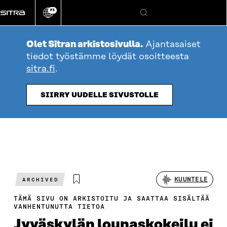
Siirry
FI
suoraan
Vaihda
Hae
sivuston
sisältöön
kieli
Olet Sitran arkistosivulla.
Ajantasaiset
tiedot työstämme löydät osoitteesta
sitra.fi
.
SIIRRY UUDELLE SIVUSTOLLE
KUUNTELE
ARCHIVED
TÄMÄ SIVU ON ARKISTOITU JA SAATTAA SISÄLTÄÄ
VANHENTUNUTTA TIETOA
Jyväskylän lounaskokeilu ei