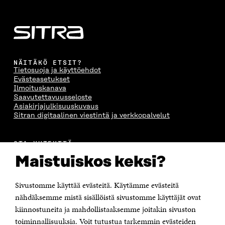
S
A
S
S
A
A
S
A
NÄITÄKÖ ETSIT?
Tietosuoja ja käyttöehdot
Evästeasetukset
Ilmoituskanava
Saavutettavuusseloste
Asiakirjajulkisuuskuvaus
Sitran digitaalinen viestintä ja verkkopalvelut
OTA YHTEYTTÄ
Suomen itsenäisyyden juhlarahasto Sitra
Maistuiskos keksi?
Itämerenkatu 11-13, PL 160,
00181 Helsinki
Sivustomme käyttää evästeitä. Käytämme evästeitä
Puhelin +358 294 618 991
Sähköpostiosoite
nähdäksemme mistä sisällöistä sivustomme käyttäjät ovat
etunimi.sukunimi@sitra.fi tai sitra@sitra.fi
kiinnostuneita ja mahdollistaaksemme joitakin sivuston
Saapumisohjeet
toiminnallisuuksia. Voit tutustua tarkemmin evästeiden