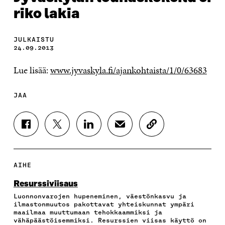
riko lakia
JULKAISTU
24.09.2013
Lue lisää:
www.jyvaskyla.fi/ajankohtaista/1/0/63683
JAA
J
J
J
J
K
A
A
A
A
O
A
A
A
A
P
F
T
L
S
I
A
W
I
Ä
O
AIHE
C
I
N
H
I
E
T
K
K
A
Resurssiviisaus
B
T
E
Ö
R
Luonnonvarojen hupeneminen, väestönkasvu ja
O
E
D
P
T
ilmastonmuutos pakottavat yhteiskunnat ympäri
O
R
I
O
I
maailmaa muuttumaan tehokkaammiksi ja
K
I
N
S
K
vähäpäästöisemmiksi. Resurssien viisas käyttö on