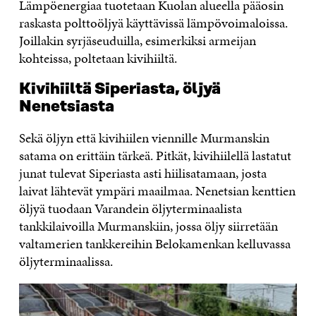
Lämpöenergiaa tuotetaan Kuolan alueella pääosin
raskasta polttoöljyä käyttävissä lämpövoimaloissa.
Joillakin syrjäseuduilla, esimerkiksi armeijan
kohteissa, poltetaan kivihiiltä.
Kivihiiltä Siperiasta, öljyä
Nenetsiasta
Sekä öljyn että kivihiilen viennille Murmanskin
satama on erittäin tärkeä. Pitkät, kivihiilellä lastatut
junat tulevat Siperiasta asti hiilisatamaan, josta
laivat lähtevät ympäri maailmaa. Nenetsian kenttien
öljyä tuodaan Varandein öljyterminaalista
tankkilaivoilla Murmanskiin, jossa öljy siirretään
valtamerien tankkereihin Belokamenkan kelluvassa
öljyterminaalissa.