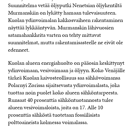
Suunnitelma vetää öljyputki Nenetsian öljykentiltä
Murmanskiin on lykätty hamaan tulevaisuuteen.
Kuolan ydinvoimalan kakkosvaiheen rakentaminen
näyttää lykkääntyvän. Murmanskin lähivuosien
satamahankkeita varten on tehty mittavat
suunnitelmat, mutta rakentamisasteelle ne eivät ole
edenneet.
Kuolan alueen energiahuolto on pääosin keskittynyt
ydinvoimaan, vesivoimaan ja öljyyn. Koko Venäjälle
tärkeä Kuolan kaivosteollisuus saa sähkövoimansa
Polarnyi Zorissa sijaitsevasta ydinvoimalasta, joka
tuottaa noin puolet koko alueen sähköntarpeesta.
Runsaat 40 prosenttia sähköntuotannosta tulee
alueen vesivoimaloista, joita on 17. Alle 10
prosenttia sähköstä tuotetaan fossiilisista
polttoaineista kolmessa voimalassa.