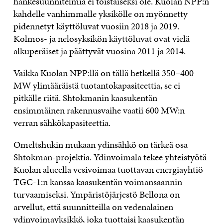
hankesuunnitelmia ei toistaiseksi ole. Kuolan NPP:n
kahdelle vanhimmalle yksikölle on myönnetty
pidennetyt käyttöluvat vuosiin 2018 ja 2019.
Kolmos- ja nelosyksikön käyttöluvat ovat vielä
alkuperäiset ja päättyvät vuosina 2011 ja 2014.
Vaikka Kuolan NPP:llä on tällä hetkellä 350–400
MW ylimääräistä tuotantokapasiteettia, se ei
pitkälle riitä. Shtokmanin kaasukentän
ensimmäinen rakennusvaihe vaatii 600 MW:n
verran sähkökapasiteettia.
Omeltshukin mukaan ydinsähkö on tärkeä osa
Shtokman-projektia. Ydinvoimala tekee yhteistyötä
Kuolan alueella vesivoimaa tuottavan energiayhtiö
TGC-1:n kanssa kaasukentän voimansaannin
turvaamiseksi. Ympäristöjärjestö Bellona on
arvellut, että suunnitteilla on vedenalainen
ydinvoimayksikkö, joka tuottaisi kaasukentän