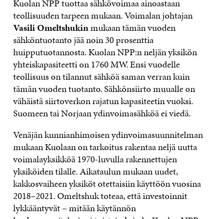
Kuolan NPP tuottaa sähkövoimaa ainoastaan
teollisuuden tarpeen mukaan. Voimalan johtajan
Vasili Omeltshukin
mukaan tämän vuoden
sähköntuotanto jää noin 30 prosenttia
huipputuotannosta. Kuolan NPP:n neljän yksikön
yhteiskapasiteetti on 1760 MW. Ensi vuodelle
teollisuus on tilannut sähköä saman verran kuin
tämän vuoden tuotanto. Sähkönsiirto muualle on
vähäistä siirtoverkon rajatun kapasiteetin vuoksi.
Suomeen tai Norjaan ydinvoimasähköä ei viedä.
Venäjän kunnianhimoisen ydinvoimasuunnitelman
mukaan Kuolaan on tarkoitus rakentaa neljä uutta
voimalayksikköä 1970-luvulla rakennettujen
yksiköiden tilalle. Aikataulun mukaan uudet,
kakkosvaiheen yksiköt otettaisiin käyttöön vuosina
2018–2021. Omeltshuk toteaa, että investoinnit
lykkääntyvät – mitään käytännön