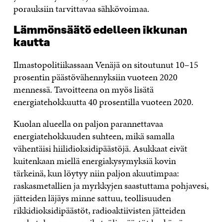
porauksiin tarvittavaa sähkövoimaa.
Lämmönsäätö edelleen ikkunan
kautta
Ilmastopolitiikassaan Venäjä on sitoutunut 10–15
prosentin päästövähennyksiin vuoteen 2020
mennessä. Tavoitteena on myös lisätä
energiatehokkuutta 40 prosentilla vuoteen 2020.
Kuolan alueella on paljon parannettavaa
energiatehokkuuden suhteen, mikä samalla
vähentäisi hiilidioksidipäästöjä. Asukkaat eivät
kuitenkaan miellä energiakysymyksiä kovin
tärkeinä, kun löytyy niin paljon akuutimpaa:
raskasmetallien ja myrkkyjen saastuttama pohjavesi,
jätteiden läjäys minne sattuu, teollisuuden
rikkidioksidipäästöt, radioaktiivisten jätteiden