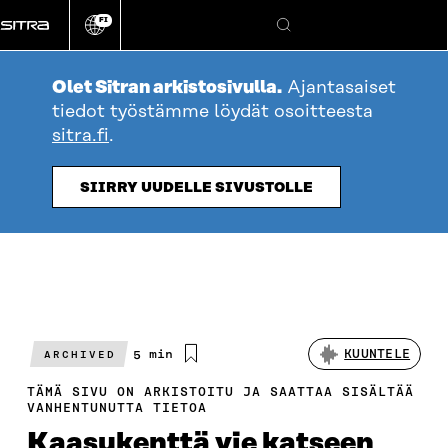
Siirry
FI
suoraan
Vaihda
Hae
sivuston
sisältöön
kieli
Olet Sitran arkistosivulla.
Ajantasaiset
tiedot työstämme löydät osoitteesta
sitra.fi
.
SIIRRY UUDELLE SIVUSTOLLE
Arvioitu
5 min
KUUNTELE
ARCHIVED
lukuaika
TÄMÄ SIVU ON ARKISTOITU JA SAATTAA SISÄLTÄÄ
VANHENTUNUTTA TIETOA
Kaasukenttä vie katseen