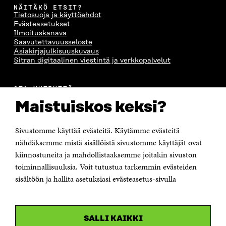
NÄITÄKÖ ETSIT?
Tietosuoja ja käyttöehdot
Evästeasetukset
Ilmoituskanava
Saavutettavuusseloste
Asiakirjajulkisuuskuvaus
Sitran digitaalinen viestintä ja verkkopalvelut
OTA YHTEYTTÄ
Suomen itsenäisyyden juhlarahasto Sitra
Maistuiskos keksi?
Itämerenkatu 11-13, PL 160,
00181 Helsinki
Sivustomme käyttää evästeitä. Käytämme evästeitä
Puhelin +358 294 618 991
Sähköpostiosoite
nähdäksemme mistä sisällöistä sivustomme käyttäjät ovat
etunimi.sukunimi@sitra.fi tai sitra@sitra.fi
kiinnostuneita ja mahdollistaaksemme joitakin sivuston
Saapumisohjeet
toiminnallisuuksia. Voit tutustua tarkemmin evästeiden
sisältöön ja hallita asetuksiasi evästeasetus-sivulla
Y-tunnus 0202132-3
OLEMME NÄISSÄ SOMEISSA
SALLI KAIKKI
Facebook