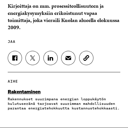
Kirjoittaja on mm. prosessiteollisuuteen ja
energiakysymyksiin erikoistunut vapaa
toimittaja, joka vieraili Kuolan alueella elokuussa
2009.
JAA
J
J
J
J
K
A
A
A
A
O
A
A
A
A
P
F
T
L
S
I
A
W
I
Ä
O
AIHE
C
I
N
H
I
E
T
K
K
A
Rakentaminen
B
T
E
Ö
R
Rakennukset suurimpana energian loppukäytön
O
E
D
P
T
kulutuseränä tarjoavat suurimman mahdollisuuden
O
R
I
O
I
parantaa energiatehokkuutta kustannustehokkaasti.
K
I
N
S
K
I
S
I
T
K
S
S
S
I
E
S
Ä
S
L
L