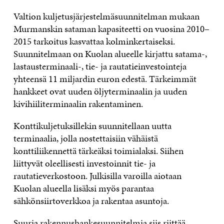
Valtion kuljetusjärjestelmäsuunnitelman mukaan
Murmanskin sataman kapasiteetti on vuosina 2010–
2015 tarkoitus kasvattaa kolminkertaiseksi.
Suunnitelmaan on Kuolan alueelle kirjattu satama-,
lastausterminaali-, tie- ja rautatieinvestointeja
yhteensä 11 miljardin euron edestä. Tärkeimmät
hankkeet ovat uuden öljyterminaalin ja uuden
kivihiiliterminaalin rakentaminen.
Konttikuljetuksillekin suunnitellaan uutta
terminaalia, jolla nostettaisiin vähäistä
konttiliikennettä tärkeäksi toimialaksi. Siihen
liittyvät oleellisesti investoinnit tie- ja
rautatieverkostoon. Julkisilla varoilla aiotaan
Kuolan alueella lisäksi myös parantaa
sähkönsiirtoverkkoa ja rakentaa asuntoja.
Suuria rakennushankesuunnitelmia siis riittää,