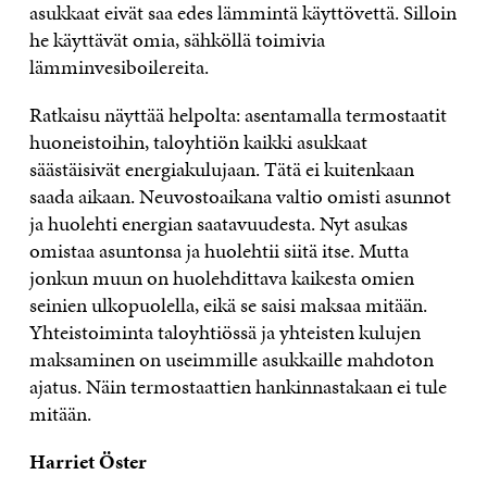
asukkaat eivät saa edes lämmintä käyttövettä. Silloin
he käyttävät omia, sähköllä toimivia
lämminvesiboilereita.
Ratkaisu näyttää helpolta: asentamalla termostaatit
huoneistoihin, taloyhtiön kaikki asukkaat
säästäisivät energiakulujaan. Tätä ei kuitenkaan
saada aikaan. Neuvostoaikana valtio omisti asunnot
ja huolehti energian saatavuudesta. Nyt asukas
omistaa asuntonsa ja huolehtii siitä itse. Mutta
jonkun muun on huolehdittava kaikesta omien
seinien ulkopuolella, eikä se saisi maksaa mitään.
Yhteistoiminta taloyhtiössä ja yhteisten kulujen
maksaminen on useimmille asukkaille mahdoton
ajatus. Näin termostaattien hankinnastakaan ei tule
mitään.
Harriet Öster