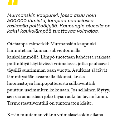
“
Murmanskin kaupunki, jossa asuu noin
400.000 ihmistä, lämpiää pääasiassa
raskaalla polttoöljyllä. Kaupungin alueella on
kaksi kaukolämpöä tuottavaa voimalaa.
Otetaanpa esimerkki: Murmanskin kaupunki
lämmitetään kunnan subventoimalla
kaukolämmöllä. Lämpö tuotetaan kahdessa raskasta
polttoöljyä käyttävässä voimalassa, jotka pauhaavat
täysillä suurimman osan vuotta. Asukkaat säätävät
lämmitystään avaamalla ikkunat, koska
huoneistojen lämpöpattereista sulkuventtiili
puuttuu useimmiten kokonaan. Jos sellainen löytyy,
sen saa ainoastaan joko täysin auki tai täysin kiinni.
Termostaattiventtiili on tuntematon käsite.
Kesän muutaman viikon voimalaseisokin aikana