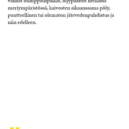
vanhat dumppauspaikat, öljypäästöt herkässä
meriympäristössä, kaivosten aikaansaama pöly,
puutteellinen tai olematon jätevedenpuhdistus ja
niin edelleen.