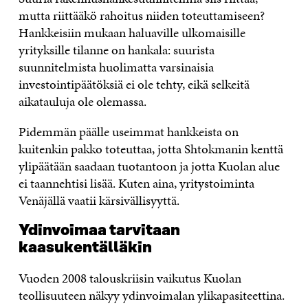
mutta riittääkö rahoitus niiden toteuttamiseen?
Hankkeisiin mukaan haluaville ulkomaisille
yrityksille tilanne on hankala: suurista
suunnitelmista huolimatta varsinaisia
investointipäätöksiä ei ole tehty, eikä selkeitä
aikatauluja ole olemassa.
Pidemmän päälle useimmat hankkeista on
kuitenkin pakko toteuttaa, jotta Shtokmanin kenttä
ylipäätään saadaan tuotantoon ja jotta Kuolan alue
ei taannehtisi lisää. Kuten aina, yritystoiminta
Venäjällä vaatii kärsivällisyyttä.
Ydinvoimaa tarvitaan
kaasukentälläkin
Vuoden 2008 talouskriisin vaikutus Kuolan
teollisuuteen näkyy ydinvoimalan ylikapasiteettina.