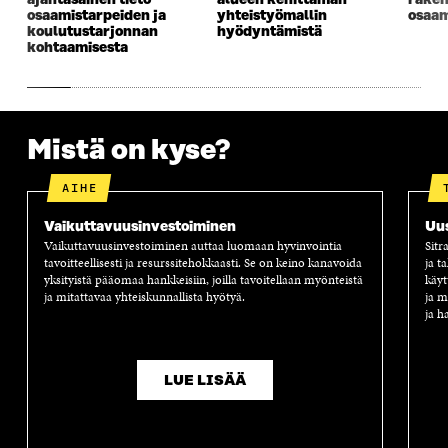
ajantasainen tieto
alueen kehittämän
rake
N
A
N
U
osaamistarpeiden ja
yhteistyömallin
osaam
A
S
A
N
koulutustarjonnan
hyödyntämistä
S
S
S
A
kohtaamisesta
S
A
S
S
A
A
S
A
Mistä on kyse?
AIHE
Vaikuttavuus­investoiminen
Uus
Vaikuttavuusinvestoiminen auttaa luomaan hyvinvointia
Sitr
tavoitteellisesti ja resurssitehokkaasti. Se on keino kanavoida
ja t
yksityistä pääomaa hankkeisiin, joilla tavoitellaan myönteistä
käyt
ja mitattavaa yhteiskunnallista hyötyä.
ja m
ja h
LUE LISÄÄ