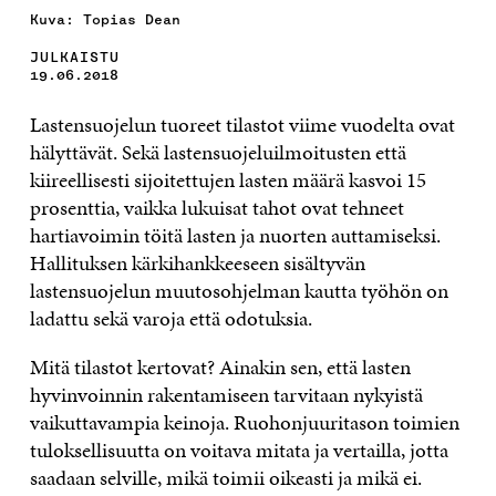
Kuva: Topias Dean
JULKAISTU
19.06.2018
Lastensuojelun tuoreet tilastot viime vuodelta ovat
hälyttävät. Sekä lastensuojeluilmoitusten että
kiireellisesti sijoitettujen lasten määrä kasvoi 15
prosenttia, vaikka lukuisat tahot ovat tehneet
hartiavoimin töitä lasten ja nuorten auttamiseksi.
Hallituksen kärkihankkeeseen sisältyvän
lastensuojelun muutosohjelman kautta työhön on
ladattu sekä varoja että odotuksia.
Mitä tilastot kertovat? Ainakin sen, että lasten
hyvinvoinnin rakentamiseen tarvitaan nykyistä
vaikuttavampia keinoja. Ruohonjuuritason toimien
tuloksellisuutta on voitava mitata ja vertailla, jotta
saadaan selville, mikä toimii oikeasti ja mikä ei.