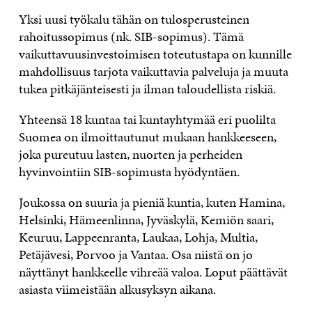
Yksi uusi työkalu tähän on tulosperusteinen
rahoitussopimus (nk. SIB-sopimus). Tämä
vaikuttavuusinvestoimisen toteutustapa on kunnille
mahdollisuus tarjota vaikuttavia palveluja ja muuta
tukea pitkäjänteisesti ja ilman taloudellista riskiä.
Yhteensä 18 kuntaa tai kuntayhtymää eri puolilta
Suomea on ilmoittautunut mukaan hankkeeseen,
joka pureutuu lasten, nuorten ja perheiden
hyvinvointiin SIB-sopimusta hyödyntäen.
Joukossa on suuria ja pieniä kuntia, kuten Hamina,
Helsinki, Hämeenlinna, Jyväskylä, Kemiön saari,
Keuruu, Lappeenranta, Laukaa, Lohja, Multia,
Petäjävesi, Porvoo ja Vantaa. Osa niistä on jo
näyttänyt hankkeelle vihreää valoa. Loput päättävät
asiasta viimeistään alkusyksyn aikana.