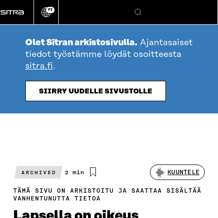
Siirry
FI
suoraan
Vaihda
Hae
sivuston
sisältöön
kieli
Olet Sitran arkistosivulla.
Ajantasaiset
tiedot työstämme löydät osoitteesta
sitra.fi
.
SIIRRY UUDELLE SIVUSTOLLE
Arvioitu
2 min
KUUNTELE
ARCHIVED
lukuaika
TÄMÄ SIVU ON ARKISTOITU JA SAATTAA SISÄLTÄÄ
VANHENTUNUTTA TIETOA
Lapsella on oikeus