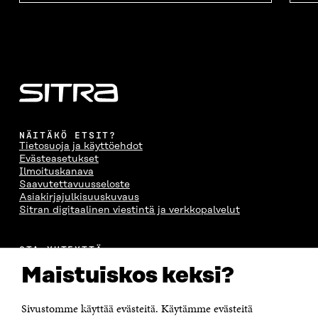
NÄITÄKÖ ETSIT?
Tietosuoja ja käyttöehdot
Evästeasetukset
Ilmoituskanava
Saavutettavuusseloste
Asiakirjajulkisuuskuvaus
Sitran digitaalinen viestintä ja verkkopalvelut
OTA YHTEYTTÄ
Suomen itsenäisyyden juhlarahasto Sitra
Maistuiskos keksi?
Itämerenkatu 11-13, PL 160,
00181 Helsinki
Sivustomme käyttää evästeitä. Käytämme evästeitä
Puhelin +358 294 618 991