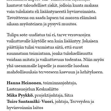
kantavat taloudelliset riskit, jolloin kunta maksaa
vain tuloksista eli lisääntyneestä hyvinvoinnista.
Tavoitteena on saada lapsen tai nuoren elämässä
aikaan myönteinen ja pysyvä muutos.
Tulipa sote-uudistus tai ei, tarve verovarojen
vaikuttavalle käytölle sen kuin lisääntyy. Jokaisen
päättäjän tulisi varmistua siitä, että eurot
suunnataan toimintaan, jonka tuloksellisuutta
voidaan mitata ja vaikuttavuus todentaa. Näin myös
yhä useammalle lapselle ja nuorelle luodaan
mahdollisuuksia terveeseen kasvuun ja kehitykseen.
Hanna Heinonen
, toiminnanjohtaja,
Lastensuojelun Keskusliitto
Mika Pyykkö
, projektijohtaja, Sitra
Tuire Santamäki-Vuori
, johtaja, Terveyden ja
hyvinvoinnin laitos