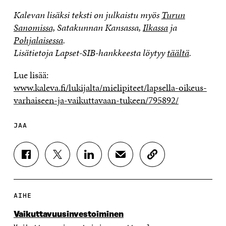
Kalevan lisäksi teksti on julkaistu myös
Turun
Sanomissa,
Satakunnan Kansassa,
Ilkassa
ja
Pohjalaisessa
.
Lisätietoja Lapset-SIB-hankkeesta löytyy
täältä
.
Lue lisää:
www.kaleva.fi/lukijalta/mielipiteet/lapsella-oikeus-
varhaiseen-ja-vaikuttavaan-tukeen/795892/
JAA
J
J
J
J
K
A
A
A
A
O
A
A
A
A
P
F
T
L
S
I
A
W
I
Ä
O
AIHE
C
I
N
H
I
E
T
K
K
A
Vaikuttavuus­investoiminen
B
T
E
Ö
R