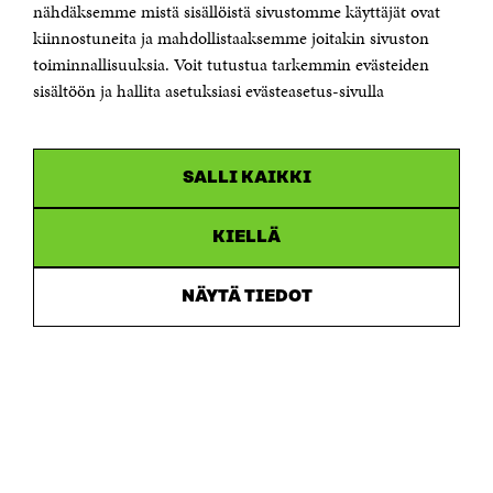
Sähköpostiosoite
nähdäksemme mistä sisällöistä sivustomme käyttäjät ovat
etunimi.sukunimi@sitra.fi tai sitra@sitra.fi
kiinnostuneita ja mahdollistaaksemme joitakin sivuston
Saapumisohjeet
toiminnallisuuksia. Voit tutustua tarkemmin evästeiden
sisältöön ja hallita asetuksiasi evästeasetus-sivulla
Y-tunnus 0202132-3
OLEMME NÄISSÄ SOMEISSA
SALLI KAIKKI
Facebook
Avautuu
uudessa
Linkedin
ikkunassa
KIELLÄ
Avautuu
uudessa
Youtube
ikkunassa
Avautuu
NÄYTÄ TIEDOT
uudessa
Instagram
ikkunassa
Avautuu
uudessa
ikkunassa