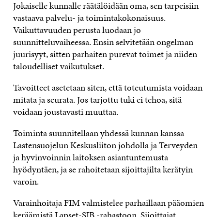
Jokaiselle kunnalle räätälöidään oma, sen tarpeisiin
vastaava palvelu- ja toimintakokonaisuus.
Vaikuttavuuden perusta luodaan jo
suunnitteluvaiheessa. Ensin selvitetään ongelman
juurisyyt, sitten parhaiten purevat toimet ja niiden
taloudelliset vaikutukset.
Tavoitteet asetetaan siten, että toteutumista voidaan
mitata ja seurata. Jos tarjottu tuki ei tehoa, sitä
voidaan joustavasti muuttaa.
Toiminta suunnitellaan yhdessä kunnan kanssa
Lastensuojelun Keskusliiton johdolla ja Terveyden
ja hyvinvoinnin laitoksen asiantuntemusta
hyödyntäen, ja se rahoitetaan sijoittajilta kerätyin
varoin.
Varainhoitaja FIM valmistelee parhaillaan pääomien
keräämistä Lapset-SIB -rahastoon. Sijoittajat