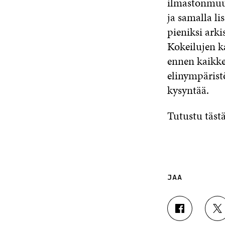
ilmastonmuut
ja samalla l
pieniksi ark
Kokeilujen k
ennen kaikke
elinympärist
kysyntää.
Tutustu tästä
JAA
J
J
A
A