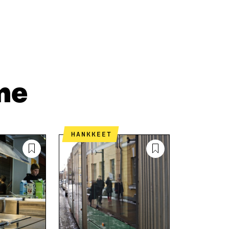
A
A
P
L
S
I
I
Ä
O
N
H
I
K
K
A
E
Ö
R
D
P
T
I
O
I
me
N
S
K
I
T
K
S
I
E
S
L
L
Ä
L
I
HANKKEET
A
A
N
V
A
L
A
V
I
U
A
N
T
U
K
U
T
K
U
U
I
U
U
U
U