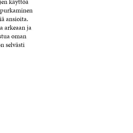
jen käyttöä
n purkaminen
ä ansioita.
a arkeaan ja
istua oman
n selvästi