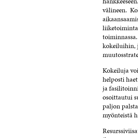
hankkeeseen.
välineen. Ko
aikaansaamise
liiketoiminta
toiminnassa.
kokeiluihin, 
muutosstrate
Kokeiluja vo
helposti hae
ja fasilitoin
osoittautui s
paljon palsta
myönteistä 
Resurssiviis