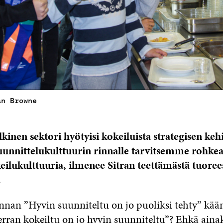
an Browne
ulkinen sektori hyötyisi kokeiluista strategisen ke
uunnittelukulttuurin rinnalle tarvitsemme rohkeaa
keilukulttuuria, ilmenee Sitran teettämästä tuoree
.
nnan ”Hyvin suunniteltu on jo puoliksi tehty” kää
ran kokeiltu on jo hyvin suunniteltu”? Ehkä ainak