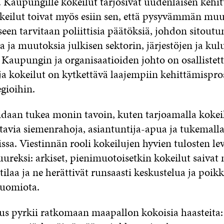
 Kaupungille kokeilut tarjosivat uudenlaisen kehi
keilut toivat myös esiin sen, että pysyvämmän mu
en tarvitaan poliittisia päätöksiä, johdon sitoutu
a ja muutoksia julkisen sektorin, järjestöjen ja kul
 Kaupungin ja organisaatioiden johto on osallistet
ja kokeilut on kytkettävä laajempiin kehittämispros
gioihin.
idaan tukea monin tavoin, kuten tarjoamalla kokeili
ttavia siemenrahoja, asiantuntija-apua ja tukemalla
nissa. Viestinnän rooli kokeilujen hyvien tulosten le
uureksi: arkiset, pienimuotoisetkin kokeilut saivat
tilaa ja ne herättivät runsaasti keskustelua ja poik
huomiota.
aus pyrkii ratkomaan maapallon kokoisia haasteita: