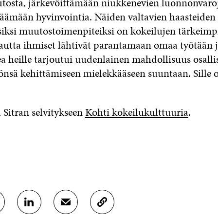
osta, järkevöittämään niukkenevien luonnonvaro
isäämään hyvinvointia. Näiden valtavien haasteide
isiksi muutostoimenpiteiksi on kokeilujen tärkeimpi
autta ihmiset lähtivät parantamaan omaa työtään j
a heille tarjoutui uudenlainen mahdollisuus osall
önsä kehittämiseen mielekkääseen suuntaan. Sille o
 Sitran selvitykseen
Kohti kokeilukulttuuria
.
J
J
K
A
A
O