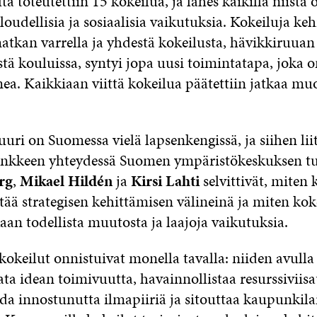
ta toteutettiin 15 kokeilua, ja lähes kaikilla niistä o
aloudellisia ja sosiaalisia vaikutuksia. Kokeiluja kehi
matkan varrella ja yhdestä kokeilusta, hävikkiruuan
tä kouluissa, syntyi jopa uusi toimintatapa, joka o
a. Kaikkiaan viittä kokeilua päätettiin jatkaa muo
uri on Suomessa vielä lapsenkengissä, ja siihen lii
ankkeen yhteydessä Suomen ympäristökeskuksen tu
rg
,
Mikael Hildén
ja
Kirsi Lahti
selvittivät, miten 
ää strategisen kehittämisen välineinä ja miten koke
kaan todellista muutosta ja laajoja vaikutuksia.
kokeilut onnistuivat monella tavalla: niiden avulla 
ata idean toimivuutta, havainnollistaa resurssiviis
oda innostunutta ilmapiiriä ja sitouttaa kaupunkila