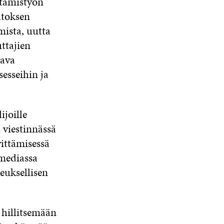
ttämistyön
utoksen
mista, uutta
uttajien
tava
esseihin ja
joille
 viestinnässä
vittämisessä
 mediassa
keuksellisen
 hillitsemään