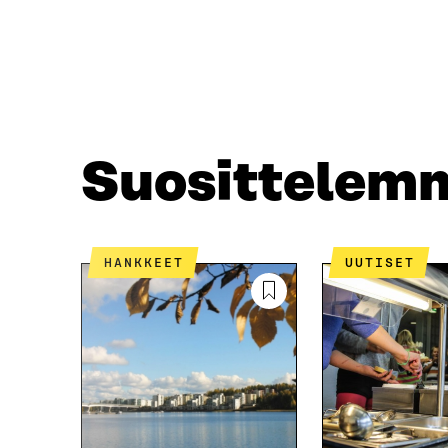
A
A
F
T
A
W
C
I
E
T
B
T
O
E
O
R
Suosittelem
K
I
I
S
S
S
S
Ä
A
A
HANKKEET
UUTISET
A
V
V
A
A
U
U
T
T
U
U
U
U
U
U
U
U
D