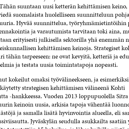
 Tähän suuntaan uusi ketterän kehittämisen keino, 
 viedä suomalaista huolelliseen suunnitteluun pohj
tuuria. Hyvää suunnittelua, työryhmämietintöihin
ennakointia ja varautumista tarvitaan toki aina, m
itaan erityisesti julkisella sektorilla yhä enemmän n
eiskunnallisen kehittämisen keinoja. Strategiset ko
ri tähän tarpeeseen: ne ovat kevyitä, ketteriä ja edu
elmia ja testata uusia toimintatapoja nopeasti.
nut kokeilut omaksi työvälineekseen, ja esimerkiksi
käytetty strategisen kehittämisen välineenä Kohti
autta -hankkeessa. Vuoden 2013 loppupuolella Sitra
uurin keinoin uusia, arkisia tapoja vähentää luonn
ästöjä ja samalla lisätä hyvinvointia alueella, eli s
ssiviisautta. Jyväskylän seudulla asukkailta saatiin 