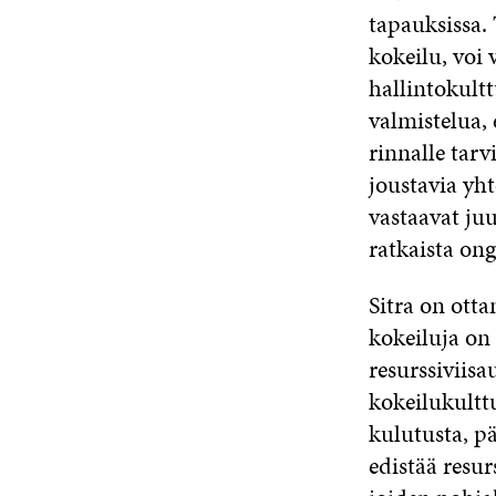
tapauksissa.
kokeilu, voi
hallintokult
valmistelua, 
rinnalle tarv
joustavia yht
vastaavat juu
ratkaista ong
Sitra on otta
kokeiluja on 
resurssiviis
kokeilukultt
kulutusta, pä
edistää resur