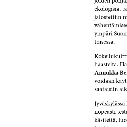
joiden pohjal
ekologisia, t
jalostettiin 
vähentämises
ympäri Suome
toisessa.
Kokeilukulttu
haasteita. H
Annukka Be
voidaan käytt
saataisiin ai
Jyväskylässä 
nopeasti test
käsitettä, lu