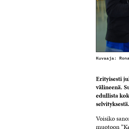
Kuvaaja: Ron
Erityisesti j
välineenä. S
edullista ko
selvityksestä
Voisiko sano
muotoon ”Ker