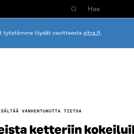
ot työstämme löydät osoitteesta
sitra.fi
.
ISÄLTÄÄ VANHENTUNUTTA TIETOA
ista ketteriin kokeilui