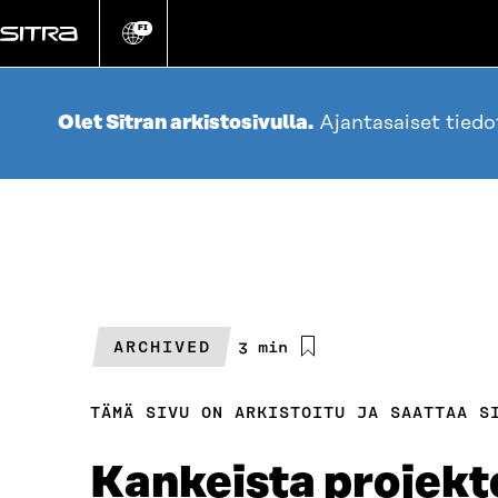
Siirry
suoraan
FI
Vaihda
sivuston
sisältöön
kieli
Olet Sitran arkistosivulla.
Ajantasaiset tied
ARCHIVED
Arvioitu
3 min
lukuaika
TÄMÄ SIVU ON ARKISTOITU JA SAATTAA S
Kankeista projekte