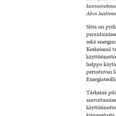
kannanotos
Ab:n laatim
Sitra on pyr
parantamisee
sekä energia
Keskeisenä t
käyttöönotto
helppo käytä
perustuvan l
Energiateoll
Tärkeinä p
saavuttamise
käyttöönotto 
kiinnostusta 