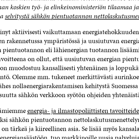
saan
koskien työ- ja elinkeinoministeriön tilaamaa
aa
selvitystä sähkön pientuotannon nettolaskutusmen
kinyt aktiivisesti vaikuttamaan energiatehokkuuden
n rakennetussa ympäristössä ja uusiutuvan energi
n pientuotannon eli lähienergian tuotannon lisääm
avoitteena on ollut, että uusiutuvan energian pien
on muodostuu kansallisesti yhtenäinen ja loppukäy
ntö. Olemme mm. tukeneet merkittävästi aurinko
ähes nollaenergiarakentamisen kehitystä Suomessa 
isuutta sähkön verkkoon syötön ohjeiden yhtenäist
itämiemme
energia- ja ilmastopoliittisten tavoitteid
ksi sähkön pientuotannon nettolaskutusmenettely
on tärkeä ja kiireellinen asia. Se lisää myös kansal
energiansäästöön, tuo markkinoille uusia palveluja,