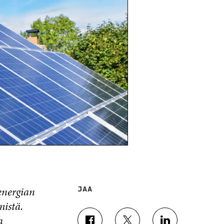
energian
JAA
mistä.
a
J
J
J