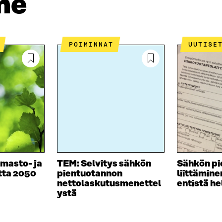
me
N
S
K
I
T
K
S
I
E
S
L
L
Ä
L
I
POIMINNAT
UUTISE
A
A
N
V
A
L
A
V
I
U
A
N
T
U
K
U
T
K
U
U
I
U
U
U
U
D
U
E
D
S
E
lmasto- ja
TEM: Selvitys sähkön
Sähkön pi
S
S
tta 2050
pientuotannon
liittämin
A
S
nettolaskutusmenettel
entistä h
I
A
ystä
K
I
K
K
U
K