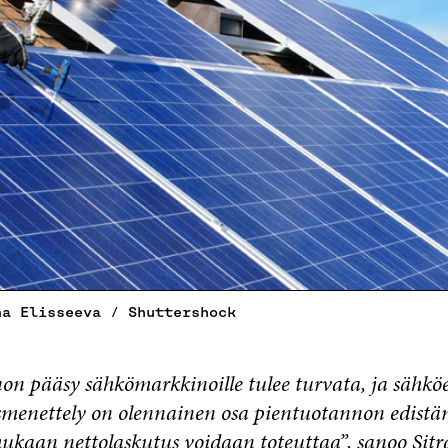
na Elisseeva / Shuttershock
on pääsy sähkömarkkinoille tulee turvata, ja sähkö
smenettely on olennainen osa pientuotannon edistä
mukaan nettolaskutus voidaan toteuttaa”, sanoo Sitr