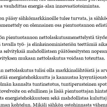
ja vauhdittaa energia-alan innovaatiotoimintaa.
n pääsy sähkömarkkinoille tulee turvata, ja sähkö
smenettely on olennainen osa pientuotannon edist
kön pientuotannon nettolaskutusmenettelystä täyd
 tavalla työ- ja elinkeinoministeriön teettämiä aik
ia selvityksiä mahdollistaen päätösesitysten nopea
lvityksen mukaan nettolaskutus voidaan toteuttaa.
 nettolaskutus tulisi olla markkinalähtöistä ja ar
distää energiatehokkuutta ja kannustaa kysyntäjoust
elmän kannalta tuntinetotus, tuntiperusteinen spo
ovelvoite on edullinen ja lisää pientuottajan hinta
sta energiatehokkuuteen sekä mahdollistaa kuluttaj
mman kohtelun. Mikäli sähkön ostohinnasta vähen