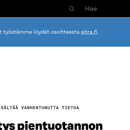
ot työstämme löydät osoitteesta
sitra.fi
.
ISÄLTÄÄ VANHENTUNUTTA TIETOA
tys pientuotannon