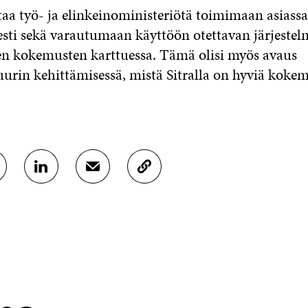
aa työ- ja elinkeinoministeriötä toimimaan asiassa
esti sekä varautumaan käyttöön otettavan järjeste
en kokemusten karttuessa. Tämä olisi myös avaus
uurin kehittämisessä, mistä Sitralla on hyviä kokem
J
J
K
A
A
O
A
A
P
L
S
I
I
Ä
O
N
H
I
K
K
A
E
Ö
R
D
P
T
I
O
I