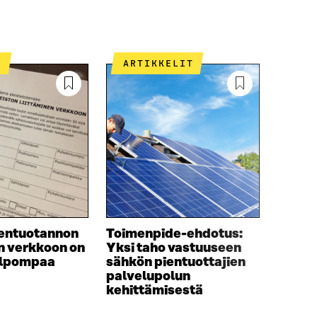
T
ARTIKKELIT
entuotannon
Toimenpide-ehdotus:
en verkkoon on
Yksi taho vastuuseen
elpompaa
sähkön pientuottajien
palvelupolun
kehittämisestä