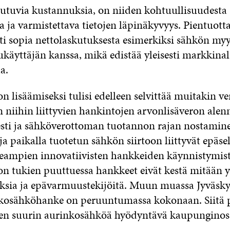
heutuvia kustannuksia, on niiden kohtuullisuudesta
 ja varmistettava tietojen läpinäkyvyys. Pientuotta
ti sopia nettolaskutuksesta esimerkiksi sähkön myy
käyttäjän kanssa, mikä edistää yleisesti markkinal
a.
 lisäämiseksi tulisi edelleen selvittää muitakin ve
n niihin liittyvien hankintojen arvonlisäveron alen
sti ja sähköverottoman tuotannon rajan nostamin
a paikalla tuotetun sähkön siirtoon liittyvät epäse
eampien innovatiivisten hankkeiden käynnistymist
n tukien puuttuessa hankkeet eivät kestä mitään y
ksia ja epävarmuustekijöitä. Muun muassa Jyväsk
kosähköhanke on peruuntumassa kokonaan. Siitä pi
en suurin aurinkosähköä hyödyntävä kaupunginos