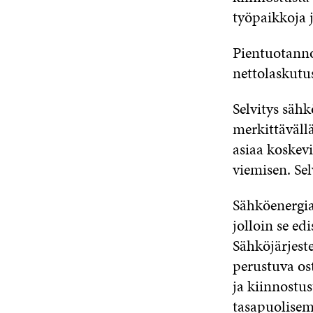
työpaikkoja 
Pientuotanno
nettolaskutu
Selvitys säh
merkittävällä
asiaa koskev
viemisen. Se
Sähköenergian
jolloin se e
Sähköjärjest
perustuva ost
ja kiinnostu
tasapuolise