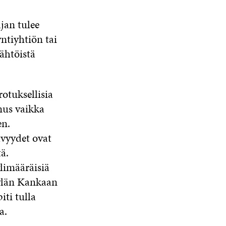
jan tulee
ntiyhtiön tai
ähtöistä
rotuksellisia
nus vaikka
en.
lvyydet ovat
ä.
limääräisiä
ylän Kankaan
ti tulla
a.