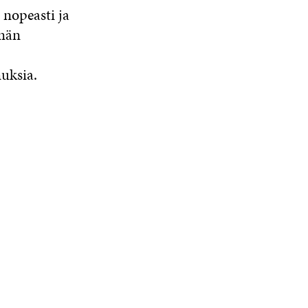
 nopeasti ja
lmän
uksia.