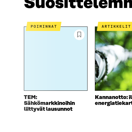
Suosittelem
K
I
I
S
S
S
S
Ä
A
A
POIMINNAT
ARTIKKELIT
A
V
V
A
A
U
U
T
T
U
U
U
U
U
U
U
U
D
D
E
E
S
S
S
TEM:
Kannanotto: i
S
A
Sähkömarkkinoihin
energiatiekar
A
I
liittyvät lausunnot
I
K
K
K
K
U
U
N