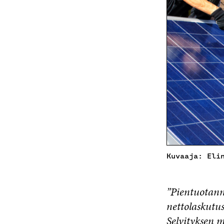
Kuvaaja: Eli
”Pientuotann
nettolaskutu
Selvityksen 