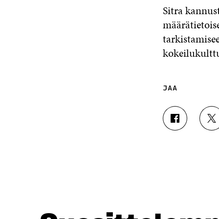
Sitra kannust
määrätietois
tarkistamise
kokeilukultt
JAA
J
J
A
A
A
A
F
T
A
W
C
I
E
T
B
T
O
E
O
R