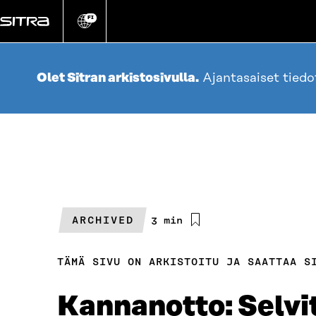
Siirry
suoraan
FI
Vaihda
sivuston
sisältöön
kieli
Olet Sitran arkistosivulla.
Ajantasaiset tied
ARCHIVED
Arvioitu
3 min
lukuaika
TÄMÄ SIVU ON ARKISTOITU JA SAATTAA S
Kannanotto: Selvi