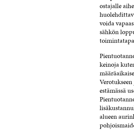
ostajalle ai
huolehdittava
voida vapaas
sähkön loppu
toimintatapa
Pientuotannon
keinoja kute
määräaikaise
Verotukseen j
estämässä us
Pientuotanno
lisäkustannu
alueen aurin
pohjoismaid