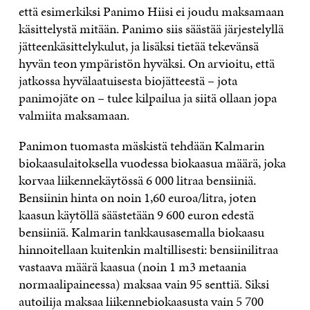
että esimerkiksi Panimo Hiisi ei joudu maksamaan
käsittelystä mitään. Panimo siis säästää järjestelyllä
jätteenkäsittelykulut, ja lisäksi tietää tekevänsä
hyvän teon ympäristön hyväksi. On arvioitu, että
jatkossa hyvälaatuisesta biojätteestä – jota
panimojäte on – tulee kilpailua ja siitä ollaan jopa
valmiita maksamaan.
Panimon tuomasta mäskistä tehdään Kalmarin
biokaasulaitoksella vuodessa biokaasua määrä, joka
korvaa liikennekäytössä 6 000 litraa bensiiniä.
Bensiinin hinta on noin 1,60 euroa/litra, joten
kaasun käytöllä säästetään 9 600 euron edestä
bensiiniä. Kalmarin tankkausasemalla biokaasu
hinnoitellaan kuitenkin maltillisesti: bensiinilitraa
vastaava määrä kaasua (noin 1 m3 metaania
normaalipaineessa) maksaa vain 95 senttiä. Siksi
autoilija maksaa liikennebiokaasusta vain 5 700