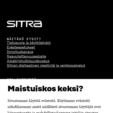
NÄITÄKÖ ETSIT?
Tietosuoja ja käyttöehdot
Evästeasetukset
Ilmoituskanava
Saavutettavuusseloste
Asiakirjajulkisuuskuvaus
Sitran digitaalinen viestintä ja verkkopalvelut
OTA YHTEYTTÄ
Suomen itsenäisyyden juhlarahasto Sitra
Maistuiskos keksi?
Itämerenkatu 11-13, PL 160,
00181 Helsinki
Sivustomme käyttää evästeitä. Käytämme evästeitä
Puhelin +358 294 618 991
Sähköpostiosoite
nähdäksemme mistä sisällöistä sivustomme käyttäjät ovat
etunimi.sukunimi@sitra.fi tai sitra@sitra.fi
kiinnostuneita ja mahdollistaaksemme joitakin sivuston