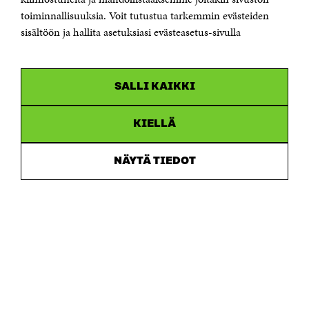
Saapumisohjeet
toiminnallisuuksia. Voit tutustua tarkemmin evästeiden
sisältöön ja hallita asetuksiasi evästeasetus-sivulla
Y-tunnus 0202132-3
OLEMME NÄISSÄ SOMEISSA
SALLI KAIKKI
Facebook
Avautuu
uudessa
Linkedin
ikkunassa
KIELLÄ
Avautuu
uudessa
Youtube
ikkunassa
Avautuu
NÄYTÄ TIEDOT
uudessa
Instagram
ikkunassa
Avautuu
uudessa
ikkunassa