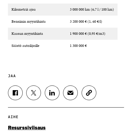
Kilometriä ajoa
3 000 000 km (6,7 l / 100 km)
Bensiinin myyntihinta
3 200 000 € (1, 60 €/l)
Kaasun myyntihinta
1 900 000 € (0,95 €/m3)
Säästö autoilijoille
1 300 000 €
JAA
J
J
J
J
K
A
A
A
A
O
A
A
A
A
P
F
T
L
S
I
A
W
I
Ä
O
AIHE
C
I
N
H
I
E
T
K
K
A
Resurssiviisaus