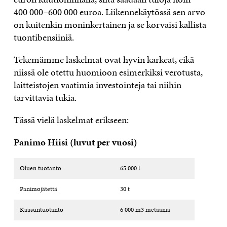
400 000–600 000 euroa. Liikennekäytössä sen arvo
on kuitenkin moninkertainen ja se korvaisi kallista
tuontibensiiniä.
Tekemämme laskelmat ovat hyvin karkeat, eikä
niissä ole otettu huomioon esimerkiksi verotusta,
laitteistojen vaatimia investointeja tai niihin
tarvittavia tukia.
Tässä vielä laskelmat erikseen:
Panimo Hiisi (luvut per vuosi)
Oluen tuotanto
65 000 l
Panimojätettä
30 t
Kaasuntuotanto
6 000 m3 metaania