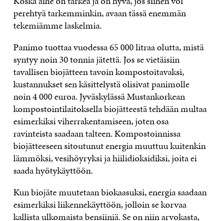
Koska aihe on tärkeä ja on hyvä, jos siihen voi
perehtyä tarkemminkin, avaan tässä enemmän
tekemiämme laskelmia.
Panimo tuottaa vuodessa 65 000 litraa olutta, mistä
syntyy noin 30 tonnia jätettä. Jos se vietäisiin
tavallisen biojätteen tavoin kompostoitavaksi,
kustannukset sen käsittelystä olisivat panimolle
noin 4 000 euroa. Jyväskylässä Mustankorkean
kompostointilaitoksella biojätteestä tehdään multaa
esimerkiksi viherrakentamiseen, joten osa
ravinteista saadaan talteen. Kompostoinnissa
biojätteeseen sitoutunut energia muuttuu kuitenkin
lämmöksi, vesihöyryksi ja hiilidioksidiksi, joita ei
saada hyötykäyttöön.
Kun biojäte muutetaan biokaasuksi, energia saadaan
esimerkiksi liikennekäyttöön, jolloin se korvaa
kallista ulkomaista bensiiniä. Se on niin arvokasta,