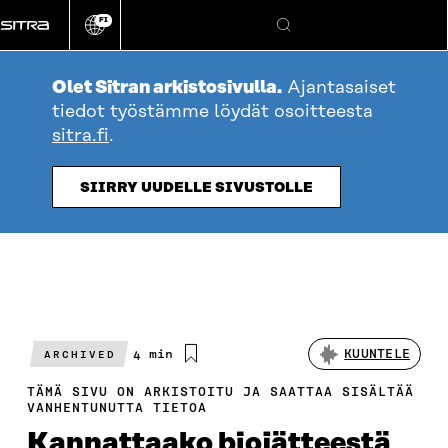
Siirry
FI
suoraan
Vaihda
Hae
sivuston
sisältöön
kieli
Olet Sitran arkistosivulla.
Ajantasaiset
tiedot työstämme löydät osoitteesta
sitra.fi
.
SIIRRY UUDELLE SIVUSTOLLE
Arvioitu
4 min
KUUNTELE
ARCHIVED
lukuaika
TÄMÄ SIVU ON ARKISTOITU JA SAATTAA SISÄLTÄÄ
VANHENTUNUTTA TIETOA
Kannattaako biojätteestä