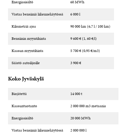
Energiasisältö
60 MWh
Vastaa bensiiniä liikennekäytössä
6 000 l
Kilometriä ajoa
90 000 km (6,7 l / 100 km)
Bensiinin myyntihinta
9 600 € (1, 60 €/l)
Kaasun myyntihinta
5 700 € (0,95 €/m3)
Säästö autoilijoille
3 900 €
Koko Jyväskylä
Biojätettä
14 000 t
Kaasuntuotanto
2 000 000 m3 metaania
Energiasisältö
20 000 MWh
Vastaa bensiiniä liikennekäytössä
2 000 000 l