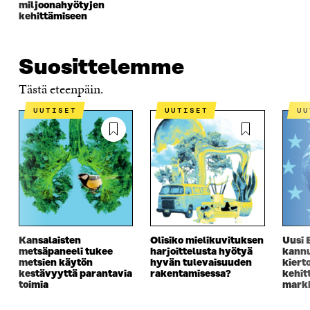
U
N
U
K
miljoonahyötyjen
N
A
N
U
kehittämiseen
A
S
A
N
S
S
S
A
S
A
S
S
Suosittelemme
A
A
S
A
Tästä eteenpäin.
UUTISET
UUTISET
U
Kansalaisten
Olisiko mielikuvituksen
Uusi 
metsäpaneeli tukee
harjoittelusta hyötyä
kannu
metsien käytön
hyvän tulevaisuuden
kiert
kestävyyttä parantavia
rakentamisessa?
kehit
toimia
markk