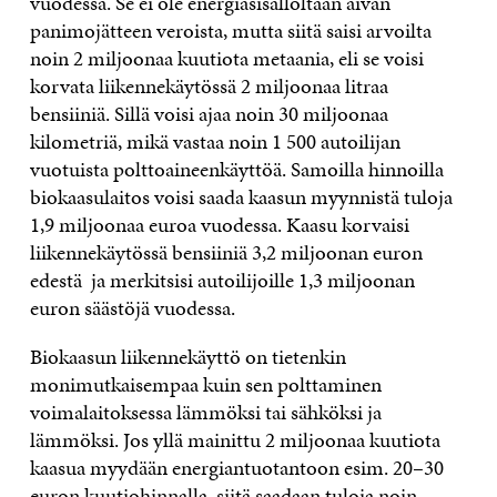
vuodessa. Se ei ole energiasisällöltään aivan
panimojätteen veroista, mutta siitä saisi arvoilta
noin 2 miljoonaa kuutiota metaania, eli se voisi
korvata liikennekäytössä 2 miljoonaa litraa
bensiiniä. Sillä voisi ajaa noin 30 miljoonaa
kilometriä, mikä vastaa noin 1 500 autoilijan
vuotuista polttoaineenkäyttöä. Samoilla hinnoilla
biokaasulaitos voisi saada kaasun myynnistä tuloja
1,9 miljoonaa euroa vuodessa. Kaasu korvaisi
liikennekäytössä bensiiniä 3,2 miljoonan euron
edestä ja merkitsisi autoilijoille 1,3 miljoonan
euron säästöjä vuodessa.
Biokaasun liikennekäyttö on tietenkin
monimutkaisempaa kuin sen polttaminen
voimalaitoksessa lämmöksi tai sähköksi ja
lämmöksi. Jos yllä mainittu 2 miljoonaa kuutiota
kaasua myydään energiantuotantoon esim. 20–30
euron kuutiohinnalla, siitä saadaan tuloja noin