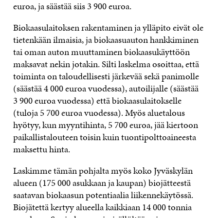
euroa, ja säästää siis 3 900 euroa.
Biokaasulaitoksen rakentaminen ja ylläpito eivät ole
tietenkään ilmaisia, ja biokaasuauton hankkiminen
tai oman auton muuttaminen biokaasukäyttöön
maksavat nekin jotakin. Silti laskelma osoittaa, että
toiminta on taloudellisesti järkevää sekä panimolle
(säästää 4 000 euroa vuodessa), autoilijalle (säästää
3 900 euroa vuodessa) että biokaasulaitokselle
(tuloja 5 700 euroa vuodessa). Myös aluetalous
hyötyy, kun myyntihinta, 5 700 euroa, jää kiertoon
paikallistalouteen toisin kuin tuontipolttoaineesta
maksettu hinta.
Laskimme tämän pohjalta myös koko Jyväskylän
alueen (175 000 asukkaan ja kaupan) biojätteestä
saatavan biokaasun potentiaalia liikennekäytössä.
Biojätettä kertyy alueella kaikkiaan 14 000 tonnia