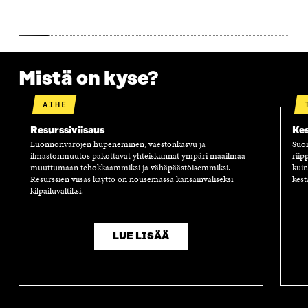
Mistä on kyse?
AIHE
Resurssiviisaus
Kes
Luonnonvarojen hupeneminen, väestönkasvu ja
Suom
ilmastonmuutos pakottavat yhteiskunnat ympäri maailmaa
riip
muuttumaan tehokkaammiksi ja vähäpäästöisemmiksi.
kuin
Resurssien viisas käyttö on nousemassa kansainväliseksi
kest
kilpailuvaltiksi.
LUE LISÄÄ