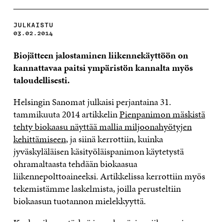
JULKAISTU
03.02.2014
Biojätteen jalostaminen liikennekäyttöön on
kannattavaa paitsi ympäristön kannalta myös
taloudellisesti.
Helsingin Sanomat julkaisi perjantaina 31.
tammikuuta 2014 artikkelin
Pienpanimon mäskistä
tehty biokaasu näyttää mallia miljoonahyötyjen
kehittämiseen
, ja siinä kerrottiin, kuinka
jyväskyläläisen käsityöläispanimon käytetystä
ohramaltaasta tehdään biokaasua
liikennepolttoaineeksi. Artikkelissa kerrottiin myös
tekemistämme laskelmista, joilla perusteltiin
biokaasun tuotannon mielekkyyttä.