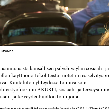
 Browne
nsimmäisistä kansallisen palveluväylän sosiaali- ja
lon käyttöönottokohteista tuotettiin esiselvityspro
ivat Kuntaliiton yhteydessä toimiva sote-
yhteistyöfoorumi AKUSTI, sosiaali- ja terveysminist
iaali- ja terveydenhuollon toimijoita.
w.kunnat.net/fi/tietopankit/uutisia/2014/Sivut/20