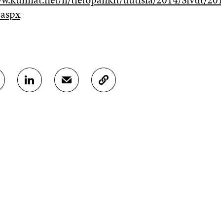
.aspx
J
J
K
A
A
O
A
A
P
L
S
I
I
Ä
O
N
H
I
K
K
A
E
Ö
R
D
P
T
I
O
I
N
S
K
I
T
K
S
I
E
S
L
L