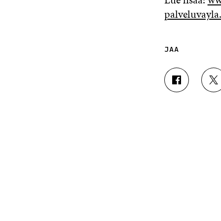
palveluvayla
JAA
J
J
A
A
A
A
F
T
A
W
C
I
E
T
B
T
O
E
O
R
K
I
I
S
S
S
S
Ä