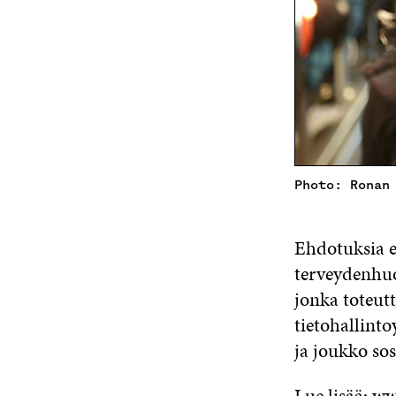
Photo: Ronan
Ehdotuksia e
terveydenhuol
jonka toteutt
tietohallinto
ja joukko sos
Lue lisää:
ww