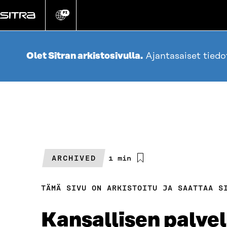
Siirry
suoraan
FI
Vaihda
sivuston
sisältöön
kieli
Olet Sitran arkistosivulla.
Ajantasaiset tied
ARCHIVED
Arvioitu
1 min
lukuaika
TÄMÄ SIVU ON ARKISTOITU JA SAATTAA S
Kansallisen palve