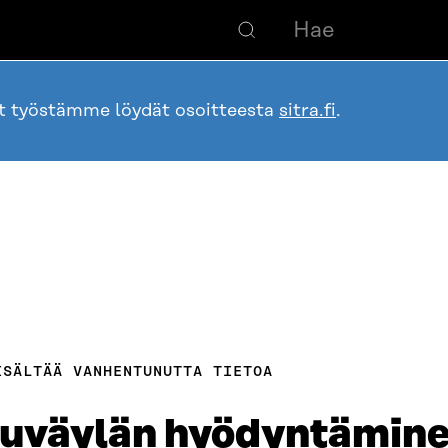
ot työstämme löydät osoitteesta
sitra.fi
.
ISÄLTÄÄ VANHENTUNUTTA TIETOA
luväylän hyödyntäminen