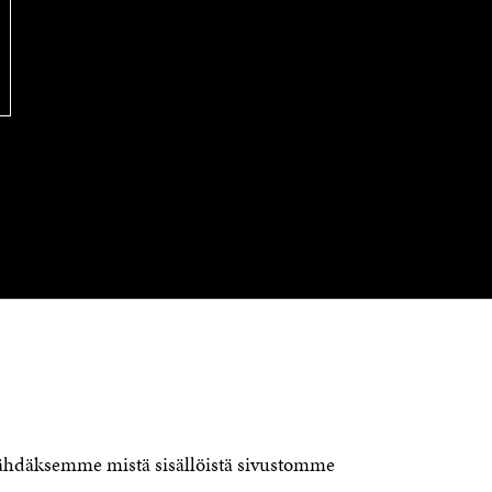
A
S
A
OTA YHTEYTTÄ
Suomen itsenäisyyden juhlarahasto
Sitra
Itämerenkatu 11-13, PL 160,
00181 Helsinki
nähdäksemme mistä sisällöistä sivustomme