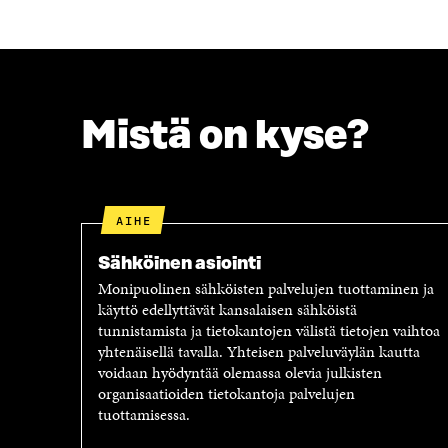
A
A
A
V
V
A
A
U
U
T
T
U
U
U
Mistä on kyse?
U
U
U
U
U
D
D
E
AIHE
E
S
S
S
Sähköinen asiointi
S
A
A
I
Monipuolinen sähköisten palvelujen tuottaminen ja
I
K
käyttö edellyttävät kansalaisen sähköistä
K
K
tunnistamista ja tietokantojen välistä tietojen vaihtoa
K
U
yhtenäisellä tavalla. Yhteisen palveluväylän kautta
U
N
voidaan hyödyntää olemassa olevia julkisten
N
A
organisaatioiden tietokantoja palvelujen
A
S
tuottamisessa.
S
S
S
A