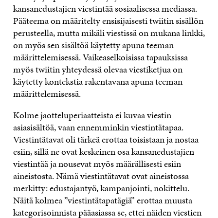
kansanedustajien viestintää sosiaalisessa mediassa.
Pääteema on määritelty ensisijaisesti twiitin sisällön
perusteella, mutta mikäli viestissä on mukana linkki,
on myös sen sisältöä käytetty apuna teeman
määrittelemisessä. Vaikeaselkoisissa tapauksissa
myös twiitin yhteydessä olevaa viestiketjua on
käytetty kontekstia rakentavana apuna teeman
määrittelemisessä.
Kolme jaotteluperiaatteista ei kuvaa viestin
asiasisältöä, vaan ennemminkin viestintätapaa.
Viestintätavat oli tärkeä erottaa toisistaan ja nostaa
esiin, sillä ne ovat keskeinen osa kansanedustajien
viestintää ja nousevat myös määrällisesti esiin
aineistosta. Nämä viestintätavat ovat aineistossa
merkitty: edustajantyö, kampanjointi, nokittelu.
Näitä kolmea ”viestintätapatägiä” erottaa muusta
kategorisoinnista pääasiassa se, ettei näiden viestien