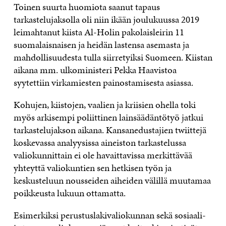
Toinen suurta huomiota saanut tapaus
tarkastelujaksolla oli niin ikään joulukuussa 2019
leimahtanut kiista Al-Holin pakolaisleirin 11
suomalaisnaisen ja heidän lastensa asemasta ja
mahdollisuudesta tulla siirretyiksi Suomeen. Kiistan
aikana mm. ulkoministeri Pekka Haavistoa
syytettiin virkamiesten painostamisesta asiassa.
Kohujen, kiistojen, vaalien ja kriisien ohella toki
myös arkisempi poliittinen lainsäädäntötyö jatkui
tarkastelujakson aikana. Kansanedustajien twiittejä
koskevassa analyysissa aineiston tarkastelussa
valiokunnittain ei ole havaittavissa merkittävää
yhteyttä valiokuntien sen hetkisen työn ja
keskusteluun nousseiden aiheiden välillä muutamaa
poikkeusta lukuun ottamatta.
Esimerkiksi perustuslakivaliokunnan sekä sosiaali-