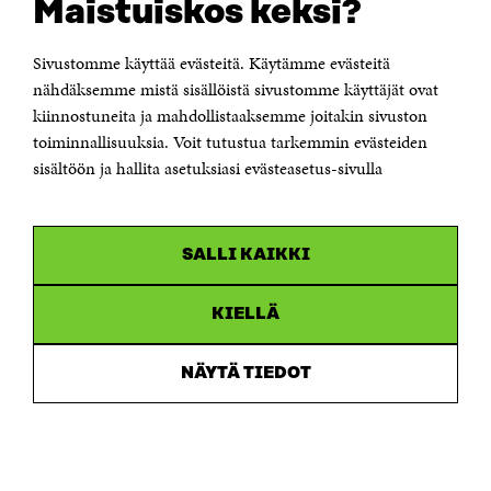
Maistuiskos keksi?
kuitenkin hieman enemmän profiloituneita
tietynlaiseen viestintään. Esimerkiksi kokoomuksen,
Sivustomme käyttää evästeitä. Käytämme evästeitä
perussuomalaisten ja Liike Nytin viestintä on
nähdäksemme mistä sisällöistä sivustomme käyttäjät ovat
erityisen usein nokittelevaa, kun taas SDP:n,
kiinnostuneita ja mahdollistaaksemme joitakin sivuston
vihreiden, keskustan ja RKP:n viestintä on erityisen
toiminnallisuuksia. Voit tutustua tarkemmin evästeiden
harvoin nokittelevaa. Aineiston analysoiduista
sisältöön ja hallita asetuksiasi evästeasetus-sivulla
viesteistä ei voi myöskään vetää johtopäätöstä, että
tietoon pohjautuva politiikka nousisi
kansanedustajien viestinnässä merkittävällä tavalla
SALLI KAIKKI
esille, ainakaan eniten reaktioita keräävän viestinnän
joukossa
KIELLÄ
NÄYTÄ TIEDOT
FAKTALAATIKKO
Edellä kuvattujen
yleisimpien viestintätyylien