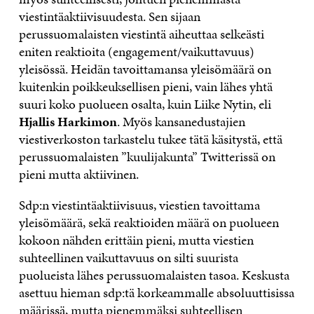
viestintäaktiivisuudesta. Sen sijaan
perussuomalaisten viestintä aiheuttaa selkeästi
eniten reaktioita (engagement/vaikuttavuus)
yleisössä. Heidän tavoittamansa yleisömäärä on
kuitenkin poikkeuksellisen pieni, vain lähes yhtä
suuri koko puolueen osalta, kuin Liike Nytin, eli
Hjallis Harkimon
. Myös kansanedustajien
viestiverkoston tarkastelu tukee tätä käsitystä, että
perussuomalaisten ”kuulijakunta” Twitterissä on
pieni mutta aktiivinen.
Sdp:n viestintäaktiivisuus, viestien tavoittama
yleisömäärä, sekä reaktioiden määrä on puolueen
kokoon nähden erittäin pieni, mutta viestien
suhteellinen vaikuttavuus on silti suurista
puolueista lähes perussuomalaisten tasoa. Keskusta
asettuu hieman sdp:tä korkeammalle absoluuttisissa
määrissä, mutta pienemmäksi suhteellisen