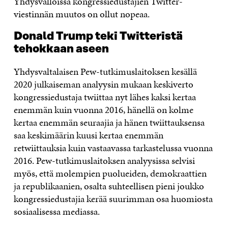
Yhdysvalloissa kongressiedustajien Twitter-
viestinnän muutos on ollut nopeaa.
Donald Trump teki Twitteristä
tehokkaan aseen
Yhdysvaltalaisen Pew-tutkimuslaitoksen kesällä
2020 julkaiseman analyysin mukaan keskiverto
kongressiedustaja twiittaa nyt lähes kaksi kertaa
enemmän kuin vuonna 2016, hänellä on kolme
kertaa enemmän seuraajia ja hänen twiittauksensa
saa keskimäärin kuusi kertaa enemmän
retwiittauksia kuin vastaavassa tarkastelussa vuonna
2016. Pew-tutkimuslaitoksen analyysissa selvisi
myös, että molempien puolueiden, demokraattien
ja republikaanien, osalta suhteellisen pieni joukko
kongressiedustajia kerää suurimman osa huomiosta
sosiaalisessa mediassa.