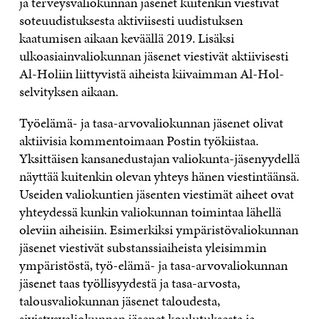
ja terveysvaliokunnan jäsenet kuitenkin viestivät
soteuudistuksesta aktiviisesti uudistuksen
kaatumisen aikaan keväällä 2019. Lisäksi
ulkoasiainvaliokunnan jäsenet viestivät aktiivisesti
Al-Holiin liittyvistä aiheista kiivaimman Al-Hol-
selvityksen aikaan.
Työelämä- ja tasa-arvovaliokunnan jäsenet olivat
aktiivisia kommentoimaan Postin työkiistaa.
Yksittäisen kansanedustajan valiokunta-jäsenyydellä
näyttää kuitenkin olevan yhteys hänen viestintäänsä.
Useiden valiokuntien jäsenten viestimät aiheet ovat
yhteydessä kunkin valiokunnan toimintaa lähellä
oleviin aiheisiin. Esimerkiksi ympäristövaliokunnan
jäsenet viestivät substanssiaiheista yleisimmin
ympäristöstä, työ-elämä- ja tasa-arvovaliokunnan
jäsenet taas työllisyydestä ja tasa-arvosta,
talousvaliokunnan jäsenet taloudesta,
sivistysvaliokunnan jäsenet koulutuksesta ja