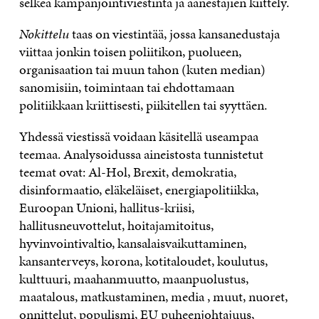
selkeä kampanjointiviestintä ja äänestäjien kiittely.
Nokittelu
taas on viestintää, jossa kansanedustaja
viittaa jonkin toisen poliitikon, puolueen,
organisaation tai muun tahon (kuten median)
sanomisiin, toimintaan tai ehdottamaan
politiikkaan kriittisesti, piikitellen tai syyttäen.
Yhdessä viestissä voidaan käsitellä useampaa
teemaa. Analysoidussa aineistosta tunnistetut
teemat ovat: Al-Hol, Brexit, demokratia,
disinformaatio, eläkeläiset, energiapolitiikka,
Euroopan Unioni, hallitus-kriisi,
hallitusneuvottelut, hoitajamitoitus,
hyvinvointivaltio, kansalaisvaikuttaminen,
kansanterveys, korona, kotitaloudet, koulutus,
kulttuuri, maahanmuutto, maanpuolustus,
maatalous, matkustaminen, media , muut, nuoret,
onnittelut, populismi, EU puheenjohtajuus,