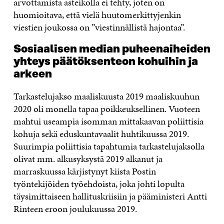
arvottamista asteikolla ei tehty, joten on
huomioitava, että vielä huutomerkittyjenkin
viestien joukossa on ”viestinnällistä hajontaa”.
Sosiaalisen median puheenaiheiden
yhteys päätöksenteon kohuihin ja
arkeen
Tarkastelujakso maaliskuusta 2019 maaliskuuhun
2020 oli monella tapaa poikkeuksellinen. Vuoteen
mahtui useampia isomman mittakaavan poliittisia
kohuja sekä eduskuntavaalit huhtikuussa 2019.
Suurimpia poliittisia tapahtumia tarkastelujaksolla
olivat mm. alkusyksystä 2019 alkanut ja
marraskuussa kärjistynyt kiista Postin
työntekijöiden työehdoista, joka johti lopulta
täysimittaiseen hallituskriisiin ja pääministeri Antti
Rinteen eroon joulukuussa 2019.