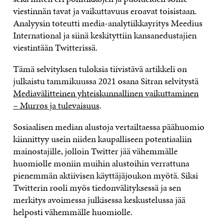
viestinnän tavat ja vaikuttavuus eroavat toisistaan.
Analyysin toteutti media-analytiikkayritys Meedius
International ja siinä keskityttiin kansanedustajien
viestintään Twitterissä.
Tämä selvityksen tuloksia tiivistävä artikkeli on
julkaistu tammikuussa 2021 osana Sitran selvitystä
Mediavälitteinen yhteiskunnallinen vaikuttaminen
– Murros ja tulevaisuus
.
Sosiaalisen median alustoja vertailtaessa päähuomio
kiinnittyy usein niiden kaupalliseen potentiaaliin
mainostajille, jolloin Twitter jää vähemmälle
huomiolle moniin muihin alustoihin verrattuna
pienemmän aktiivisen käyttäjäjoukon myötä. Siksi
Twitterin rooli myös tiedonvälityksessä ja sen
merkitys avoimessa julkisessa keskustelussa jää
helposti vähemmälle huomiolle.