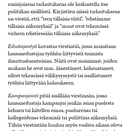
ensisijaisena tarkoituksena ole keskustella itse
politiikan sisällöstä. Kärjistäen niissä tarkoituksena
on viestiä, että ”teen tällaisia töitä”, ”edistämme
tällaisia näkemyksiä” ja ”muut ovat tekemässä
virheen edistäessään tällaisia näkemyksiä.”
Edustajantyö
kuvastaa viestintää, jossa mainitaan
kansanedustajan työhön liittyvistä toimista
ilmoitusluontoisina. Näitä ovat maininnat, joiden
mukaan he ovat mm. äänestäneet, kokoustaneet,
olleet tekemässä välikysymystä tai osallistuneet
työhön liittyvään kokoukseen.
Kampanjointi
pitää sisällään viestinnän, jossa
kansanedustaja kampanjoi jonkin asian puolesta
kehuen tai kiitellen omaa, puolueensa tai
kollegoidensa tekemisiä tai poliittisia näkemyksiä.
Tähän viestintään kuuluu myös vaalien aikaan oleva