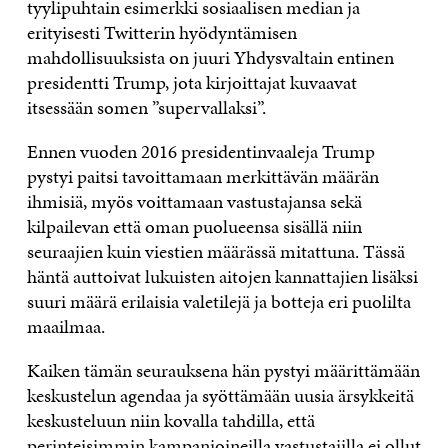
tyylipuhtain esimerkki sosiaalisen median ja
erityisesti Twitterin hyödyntämisen
mahdollisuuksista on juuri Yhdysvaltain entinen
presidentti Trump, jota kirjoittajat kuvaavat
itsessään somen ”supervallaksi”.
Ennen vuoden 2016 presidentinvaaleja Trump
pystyi paitsi tavoittamaan merkittävän määrän
ihmisiä, myös voittamaan vastustajansa sekä
kilpailevan että oman puolueensa sisällä niin
seuraajien kuin viestien määrässä mitattuna. Tässä
häntä auttoivat lukuisten aitojen kannattajien lisäksi
suuri määrä erilaisia valetilejä ja botteja eri puolilta
maailmaa.
Kaiken tämän seurauksena hän pystyi määrittämään
keskustelun agendaa ja syöttämään uusia ärsykkeitä
keskusteluun niin kovalla tahdilla, että
perinteisimmin kampanjoineilla vastustajilla ei ollut