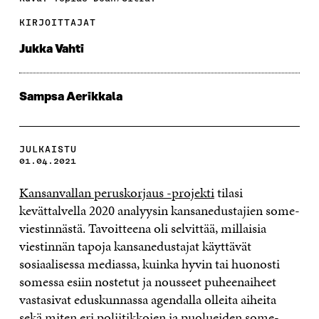
KIRJOITTAJAT
Jukka Vahti
Sampsa Aerikkala
JULKAISTU
01.04.2021
Kansanvallan peruskorjaus -projekti
tilasi
kevättalvella 2020 analyysin kansanedustajien some-
viestinnästä. Tavoitteena oli selvittää, millaisia
viestinnän tapoja kansanedustajat käyttävät
sosiaalisessa mediassa, kuinka hyvin tai huonosti
somessa esiin nostetut ja nousseet puheenaiheet
vastasivat eduskunnassa agendalla olleita aiheita
sekä miten eri poliitikkojen ja puolueiden some-