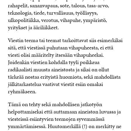
rahapelit, sananvapaus, sote, talous, tasa-arvo,
teknologia, tiede, turvallisuus, työllisyys,
ulkopolitiikka, verotus, vihapuhe, ympäristö,
yritykset ja ääriliikkeet.
Viestin teema tai teemat tarkoittavat siis esimerkiksi
sitä, että viestissä puhutaan vihapuheesta, ei että
viesti olisi määritelty itsesään vihapuheeksi.
Joidenkin viestien kohdalla tyyli poikkeaa
radikaalisti muusta aineistosta ja siksi on ollut
tärkeää nostaa erityistä huomiota, sekä mahdollista
jälkitarkastelua vaativat viestit esiin omaksi
ryhmäkseen.
Tämä on tehty sekä mahdollisen jatkotyön
helpottamiseksi että auttamaan aineiston luvussa ja
viesteissä esiintyvien teemojen syvemmässä
ymmärtämisessä. Huutomerkillä (!) on merkitty ne