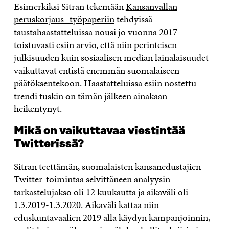
Esimerkiksi Sitran tekemään
Kansanvallan
peruskorjaus -työpaperiin
tehdyissä
taustahaastatteluissa nousi jo vuonna 2017
toistuvasti esiin arvio, että niin perinteisen
julkisuuden kuin sosiaalisen median lainalaisuudet
vaikuttavat entistä enemmän suomalaiseen
päätöksentekoon. Haastatteluissa esiin nostettu
trendi tuskin on tämän jälkeen ainakaan
heikentynyt.
Mikä on vaikuttavaa viestintää
Twitterissä?
Sitran teettämän, suomalaisten kansanedustajien
Twitter-toimintaa selvittäneen analyysin
tarkastelujakso oli 12 kuukautta ja aikaväli oli
1.3.2019-1.3.2020. Aikaväli kattaa niin
eduskuntavaalien 2019 alla käydyn kampanjoinnin,