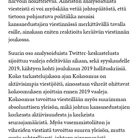
harvoin nokittelevaa. Aineiston analysoiduista
viesteistä ei voi myöskään vetää johtopäätöstä, että
tietoon pohjautuva politiikka nousisi
kansanedustajien viestinnässä merkittävällä tavalla
esille, ainakaan eniten reaktioita keräävän viestinnän
joukossa.
Suurin osa analysoiduista Twitter-keskustelusta
sijoittuu vaaleja edeltävään aikaan, sekä syyskaudelle
2019, kiihtyen kohti joulukuun 2019 hallituskriisiä.
Koko tarkastelujakson ajan Kokoomus on
aktiivisimpia viestijöitä, ainoastaan vihreät ohittavat
kokoomuksen ajoittain ennen 2019 vaaleja.
Kokoomus tavoittaa viesteillään myös suurimman
absoluuttisen yleisön, mikä johtuu kansanedustajien
korkeasta aktiivisuudesta ja korkeista
seuraajamääristä. Myös vasemmistoliiton ja
vihreiden viestintä tavoittaa suuren yleisön, mutta
myös suhteellisesti, johtuen pienemmästä