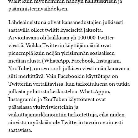
vaalit kuin myöhemmin nähdyn hallituskriisin ja
pääministerinvaihdoksen.
Lähdeaineistona olivat kansanedustajien julkisesti
saatavilla olleet twiitit kyseiseltä jaksolta.
Arvioitavana oli kaikkiaan yli 100 000 Twitter-
viestiä. Vaikka Twitterin käyttäjämäärät ovat
pienempiä kuin neljän yleisimmän sosiaalisen
median alusta (WhatsApp, Facebook, Instagram,
YouTube), on sen rooli julkisen viestinnän kanavana
silti merkittävä. Vain Facebookin käyttötapa on
Twitteriin vertailtavissa, kun tarkoituksena on tutkia
julkista poliittista keskustelua. WhatsAppin,
Instagramin ja YouTuben käyttötavat ovat
pääasiassa yksityisviesteihin ja
vaikuttajamarkkinointiin tarkoitettuja, eikä niiden
aineisto myöskään ole Twitterin tavoin avoimesti
saatavissa.