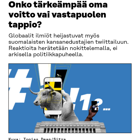
Onko tärkeämpää oma
voitto vai vastapuolen
tappio?
Globaalit ilmiöt heijastuvat myös
suomalaisten kansanedustajien twiittailuun.
Reaktioita herätetään nokittelemalla, ei
arkisella politiikkapuheella.
Kuva: Topias Dean/Sitra.