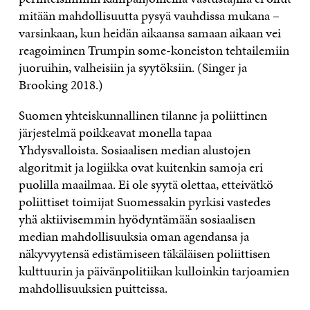
mitään mahdollisuutta pysyä vauhdissa mukana –
varsinkaan, kun heidän aikaansa samaan aikaan vei
reagoiminen Trumpin some-koneiston tehtailemiin
juoruihin, valheisiin ja syytöksiin. (Singer ja
Brooking 2018.)
Suomen yhteiskunnallinen tilanne ja poliittinen
järjestelmä poikkeavat monella tapaa
Yhdysvalloista. Sosiaalisen median alustojen
algoritmit ja logiikka ovat kuitenkin samoja eri
puolilla maailmaa. Ei ole syytä olettaa, etteivätkö
poliittiset toimijat Suomessakin pyrkisi vastedes
yhä aktiivisemmin hyödyntämään sosiaalisen
median mahdollisuuksia oman agendansa ja
näkyvyytensä edistämiseen täkäläisen poliittisen
kulttuurin ja päivänpolitiikan kulloinkin tarjoamien
mahdollisuuksien puitteissa.