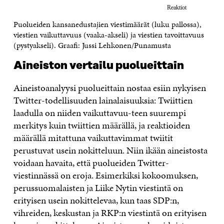
Puolueiden kansanedustajien viestimäärät (luku pallossa),
viestien vaikuttavuus (vaaka-akseli) ja viestien tavoittavuus
(pystyakseli). Graafi: Jussi Lehkonen/Punamusta
Aineiston vertailu puolueittain
Aineistoanalyysi puolueittain nostaa esiin nykyisen
Twitter-todellisuuden lainalaisuuksia: Twiittien
laadulla on niiden vaikuttavuu-teen suurempi
merkitys kuin twiittien määrällä, ja reaktioiden
määrällä mitattuna vaikuttavimmat twiitit
perustuvat usein nokitteluun. Niin ikään aineistosta
voidaan havaita, että puolueiden Twitter-
viestinnässä on eroja. Esimerkiksi kokoomuksen,
perussuomalaisten ja Liike Nytin viestintä on
erityisen usein nokittelevaa, kun taas SDP:n,
vihreiden, keskustan ja RKP:n viestintä on erityisen