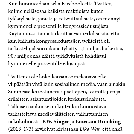
Kun huomioidaan sekä Facebook että Twitter,
kolme neljäsosaa kaikista reaktioista kuten
tykkäyksistä, jaoista ja retwiittauksista, on mennyt
kymmenelle prosentille kongressiedustajista.
Käytännössä tämä tarkoittaa esimerkiksi sitä, että
kun kaikista kongressiedustajien twiiteistä oli
tarkastelujakson aikana tykätty 1,1 miljardia kertaa,
907 miljoonaa näistä tykkäyksistä kohdistui
kymmenelle prosentille edustajista.
Twitter ei ole koko kansan somekanava eikä
ylipäätään yhtä kuin sosiaalinen media, vaan ainakin
Suomessa korostuneesti päättäjien, toimittajien ja
erilaisten asiantuntijoiden keskustelualusta.
Tällaisenaankin se on kuitenkin kiinnostava
tarkasteltava mediavälitteisen vaikuttamisen
näkökulmasta.
P.W. Singer
ja
Emerson Brooking
(2018, 173) arvioivat kirjassaan
Like War
, että ehkä