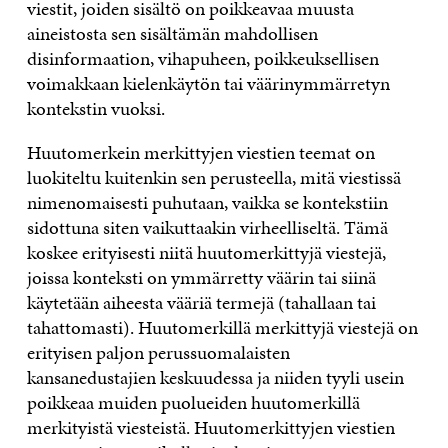
viestit, joiden sisältö on poikkeavaa muusta
aineistosta sen sisältämän mahdollisen
disinformaation, vihapuheen, poikkeuksellisen
voimakkaan kielenkäytön tai väärinymmärretyn
kontekstin vuoksi.
Huutomerkein merkittyjen viestien teemat on
luokiteltu kuitenkin sen perusteella, mitä viestissä
nimenomaisesti puhutaan, vaikka se kontekstiin
sidottuna siten vaikuttaakin virheelliseltä. Tämä
koskee erityisesti niitä huutomerkittyjä viestejä,
joissa konteksti on ymmärretty väärin tai siinä
käytetään aiheesta vääriä termejä (tahallaan tai
tahattomasti). Huutomerkillä merkittyjä viestejä on
erityisen paljon perussuomalaisten
kansanedustajien keskuudessa ja niiden tyyli usein
poikkeaa muiden puolueiden huutomerkillä
merkityistä viesteistä. Huutomerkittyjen viestien