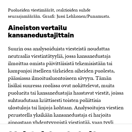
Puolueiden viestimäärät, reaktioiden suhde
seuraajamäärään. Graafi: Jussi Lehkonen/Punamusta.
Aineiston vertailu
kansanedustajittain
Suurin osa analysoiduista viesteistä noudattaa
neutraalia viestintätyyliä, jossa kansanedustaja
ilmoittaa omista päivittäisistä tekemisistään tai
kampanjoi itselleen tärkeiden aiheiden puolesta,
pääasiassa ilmoitusluontoiseen sävyyn. Tämän
lisäksi suuressa roolissa ovat nokittelevat, muita
puolueita tai kansanedustajia haastavat viestit, joissa
suhtaudutaan kriittisesti toisten poliittisia
ulostuloja tai linjoja kohtaan. Analysoitujen viestien
perusteella yksikään kansanedustaja ei harjoita
ainoastaan yhdentyyppistä viestintää, vaan tyyli
vaihtelee. Jotkin poliitikot ja puolueet ovat