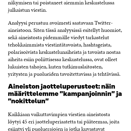
näkymisen tai poistaneet aiemmin keskustelussa
julkaistun viestin.
Analyysi perustuu avoimesti saatavaan Twitter-
aineistoon. Siten tässä analyysissä esitellyt huomiot,
sekä aineistosta pidemmälle viedyt tarkastelut
tehokkaimmista viestintätavoista, hashtageista,
polarisoivista keskustelunaiheista ja tavoista nostaa
aiheita esiin poliittisessa keskustelussa, ovat olleet
lukuisten tahojen, kuten tutkimuslaitosten,
yritysten ja puolueiden tavoitettavissa ja tehtävissä.
Aineiston jaotteluperusteet: näin
määrittelemme ”kampanjoinnin” ja
”nokittelun”
Kaikkiaan vaikuttavimpien viestien aineistosta
löytyi 45 eri jaotteluperiaatetta tai pääteemaa, joita
esiintyi yli puoluerajojen ja jotka kuvastavat