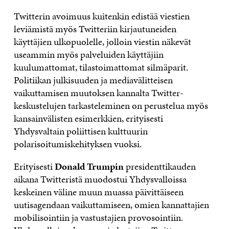
Twitterin avoimuus kuitenkin edistää viestien
leviämistä myös Twitteriin kirjautuneiden
käyttäjien ulkopuolelle, jolloin viestin näkevät
useammin myös palveluiden käyttäjiin
kuulumattomat, tilastoimattomat silmäparit.
Politiikan julkisuuden ja mediavälitteisen
vaikuttamisen muutoksen kannalta Twitter-
keskustelujen tarkasteleminen on perustelua myös
kansainvälisten esimerkkien, erityisesti
Yhdysvaltain poliittisen kulttuurin
polarisoitumiskehityksen vuoksi.
Erityisesti
Donald Trumpin
presidenttikauden
aikana Twitteristä muodostui Yhdysvalloissa
keskeinen väline muun muassa päivittäiseen
uutisagendaan vaikuttamiseen, omien kannattajien
mobilisointiin ja vastustajien provosointiin.