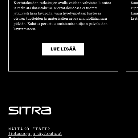
Kiertotalouden ratkaisujen avulla voidaan vahvistaa luontoa
Suom
ja ratkaista ilmastokriisi. Kiertotaloudessa ei tuoteta
riip
jatkuvasti lisää tavaroita, vaan hyödynnetään käytössä
kuin
olevien tuotteiden ja materiaalien arvoa mahdollisimman
kest
pitkään. Kulutus perustuu omistamisen sijaan palveluiden
käyttämiseen.
LUE LISÄÄ
NÄITÄKÖ ETSIT?
Tietosuoja ja käyttöehdot