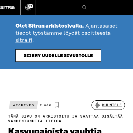
Siirry
FI
suoraan
Vaihda
Hae
sivuston
sisältöön
kieli
Olet Sitran arkistosivulla.
Ajantasaiset
tiedot työstämme löydät osoitteesta
sitra.fi
.
SIIRRY UUDELLE SIVUSTOLLE
Arvioitu
2 min
KUUNTELE
ARCHIVED
lukuaika
TÄMÄ SIVU ON ARKISTOITU JA SAATTAA SISÄLTÄÄ
VANHENTUNUTTA TIETOA
Kasvupajoista vauhtia