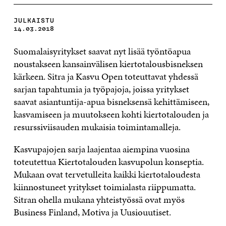
JULKAISTU
14.03.2018
Suomalaisyritykset saavat nyt lisää työntöapua
noustakseen kansainvälisen kiertotalousbisneksen
kärkeen. Sitra ja Kasvu Open toteuttavat yhdessä
sarjan tapahtumia ja työpajoja, joissa yritykset
saavat asiantuntija-apua bisneksensä kehittämiseen,
kasvamiseen ja muutokseen kohti kiertotalouden ja
resurssiviisauden mukaisia toimintamalleja.
Kasvupajojen sarja laajentaa aiempina vuosina
toteutettua Kiertotalouden kasvupolun konseptia.
Mukaan ovat tervetulleita kaikki kiertotaloudesta
kiinnostuneet yritykset toimialasta riippumatta.
Sitran ohella mukana yhteistyössä ovat myös
Business Finland, Motiva ja Uusiouutiset.