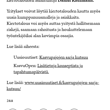
kiertotalouden asiantuntija
Daniel Kaufmann.
Yritykset voivat löytää kiertotalouden kautta myös
uusia kumppanuusmalleja ja asiakkaita.
Kiertotalous voi myös auttaa yritystä hallitsemaan
riskejä, saamaan rahoitusta ja houkuttelemaan
työntekijöiksi alan kovimpia osaajia.
Lue lisää aiheesta:
Uusiouutiset:
Kasvupajojen sarja kutsuu
KasvuOpen:
Lisätietoja konseptista ja
tapahtumapäivistä.
Lue lisää:
www.uusiouutiset.fi/kasvupajojen-sarja-
kutsuu/
JAA