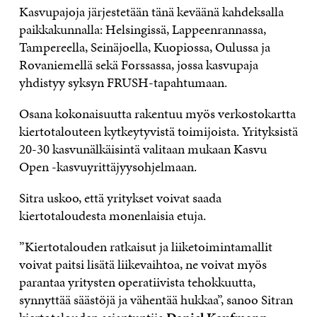
Kasvupajoja järjestetään tänä keväänä kahdeksalla
paikkakunnalla: Helsingissä, Lappeenrannassa,
Tampereella, Seinäjoella, Kuopiossa, Oulussa ja
Rovaniemellä sekä Forssassa, jossa kasvupaja
yhdistyy syksyn FRUSH-tapahtumaan.
Osana kokonaisuutta rakentuu myös verkostokartta
kiertotalouteen kytkeytyvistä toimijoista. Yrityksistä
20-30 kasvunälkäisintä valitaan mukaan Kasvu
Open -kasvuyrittäjyysohjelmaan.
Sitra uskoo, että yritykset voivat saada
kiertotaloudesta monenlaisia etuja.
”Kiertotalouden ratkaisut ja liiketoimintamallit
voivat paitsi lisätä liikevaihtoa, ne voivat myös
parantaa yritysten operatiivista tehokkuutta,
synnyttää säästöjä ja vähentää hukkaa”, sanoo Sitran