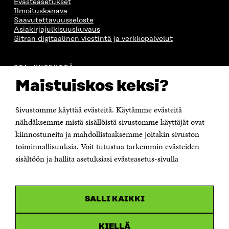
Evästeasetukset
Ilmoituskanava
Saavutettavuusseloste
Asiakirjajulkisuuskuvaus
Sitran digitaalinen viestintä ja verkkopalvelut
OTA YHTEYTTÄ
Suomen itsenäisyyden juhlarahasto Sitra
Maistuiskos keksi?
Itämerenkatu 11-13, PL 160,
00181 Helsinki
Sivustomme käyttää evästeitä. Käytämme evästeitä
Puhelin +358 294 618 991
Sähköpostiosoite
nähdäksemme mistä sisällöistä sivustomme käyttäjät ovat
etunimi.sukunimi@sitra.fi tai sitra@sitra.fi
kiinnostuneita ja mahdollistaaksemme joitakin sivuston
Saapumisohjeet
toiminnallisuuksia. Voit tutustua tarkemmin evästeiden
sisältöön ja hallita asetuksiasi evästeasetus-sivulla
Y-tunnus 0202132-3
OLEMME NÄISSÄ SOMEISSA
SALLI KAIKKI
Facebook
Avautuu
uudessa
Linkedin
ikkunassa
KIELLÄ
Avautuu