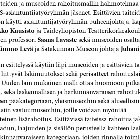
aiteiden ja museoiden rahoitusmallin hahmotelmaa e
-asiantuntijatyöryhmän jäsenet. Esittävien taiteid
 käytti asiantuntijatyöryhmän puheenjohtaja, kap
kko Kuusisto
ja Taideyliopiston Teatterikorkeakou
een professori
Saana Lavaste
sekä museoiden osalta
immo Levä
ja Satakunnan Museon johtaja
Juhani
esittelyssä käytiin läpi museoiden ja esittävien ta
liittyvät lakimuutokset sekä periaatteet rahoitusla
 Uuden lain mukainen malli ottaa huomioon pitkä
n, sekä laskennallisen ja harkinnanvaraisen rahoit
en pääkategoriaan, yleismuseoihin sekä alueellisiin
isiin vastuumuseoihin, joille voidaan myöntää
einen lisärahoitus. Esittävissä taiteissa rahoitus ja
adun, laajuuden ja sisällön perusteella kahteen las
kinnanvaraiseen kategoriaan, joiden rinnalla toimis