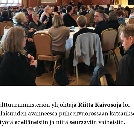
ulttuuriministeriön ylijohtaja
Riitta Kaivosoja
loi
ilaisuuden avanneessa puheenvuorossaan katsauks
yötä edeltäneisiin ja niitä seuraaviin vaiheisiin.