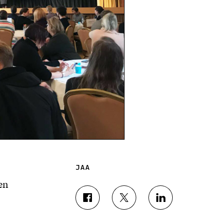
JAA
en
J
J
J
A
A
A