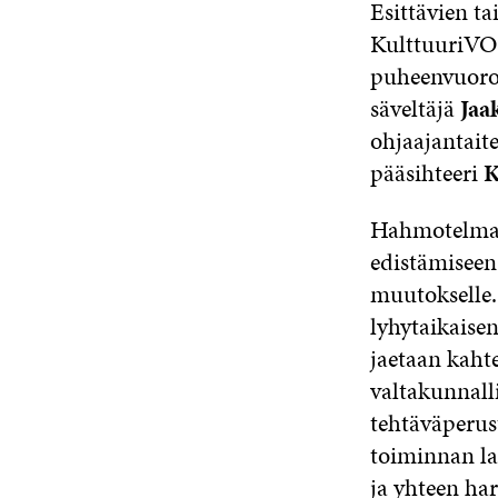
Esittävien t
KulttuuriVOS
puheenvuoron
säveltäjä
Jaa
ohjaajantait
pääsihteeri
K
Hahmotelman 
edistämiseen 
muutokselle.
lyhytaikaise
jaetaan kahte
valtakunnall
tehtäväperust
toiminnan la
ja yhteen har