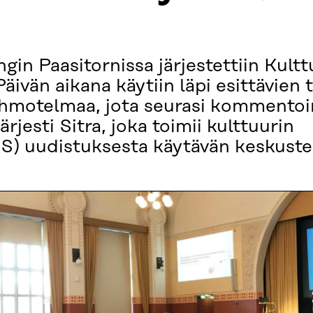
ngin Paasitornissa järjestettiin Kul
äivän aikana käytiin läpi esittävien t
hmotelmaa, jota seurasi kommentoin
ärjesti Sitra, joka toimii kulttuurin
) uudistuksesta käytävän keskustelu