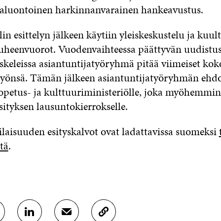
rtaluontoinen harkinnanvarainen hankeavustus.
n esittelyn jälkeen käytiin yleiskeskustelu ja kuult
heenvuorot. Vuodenvaihteessa päättyvän uudistu
askeleissa asiantuntijatyöryhmä pitää viimeiset kok
 työnsä. Tämän jälkeen asiantuntijatyöryhmän ehd
opetus- ja kulttuuriministeriölle, joka myöhemmin
sityksen lausuntokierrokselle.
laisuuden esityskalvot ovat ladattavissa suomeksi
tä
.
J
J
K