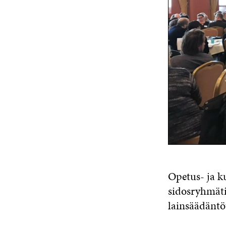
Opetus- ja k
sidosryhmät
lainsäädäntöt