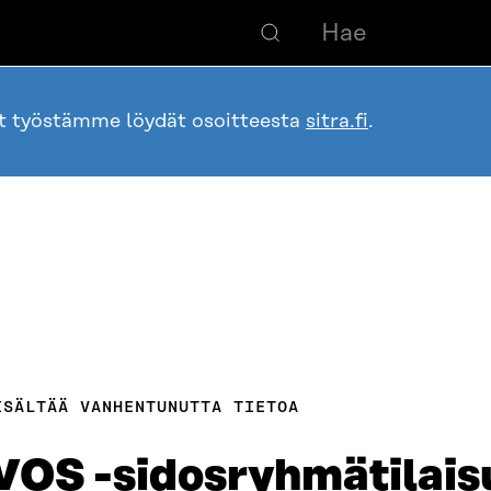
ot työstämme löydät osoitteesta
sitra.fi
.
ISÄLTÄÄ VANHENTUNUTTA TIETOA
iVOS -sidosryhmätilai