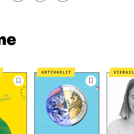
A
A
O
A
A
P
L
S
I
I
Ä
O
N
H
I
K
K
A
me
E
Ö
R
D
P
T
I
O
I
N
S
K
I
T
K
S
I
E
ARTIKKELIT
VIERAI
S
L
L
Ä
L
I
A
A
N
V
A
L
A
V
I
U
A
N
T
U
K
U
T
K
U
U
I
U
U