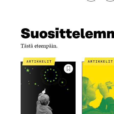
A
A
A
A
F
T
A
W
C
I
E
T
Suosittelem
B
T
O
E
O
R
Tästä eteenpäin.
K
I
I
S
S
S
ARTIKKELIT
ARTIKKELIT
S
Ä
A
A
A
V
V
A
A
U
U
T
T
U
U
U
U
U
U
U