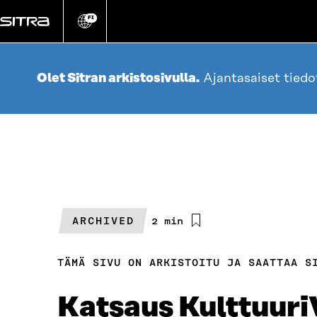
Siirry
suoraan
FI
Vaihda
sivuston
sisältöön
kieli
Olet Sitran arkistosivulla.
Ajantasaiset tied
ARCHIVED
Arvioitu
2 min
lukuaika
TÄMÄ SIVU ON ARKISTOITU JA SAATTAA S
Katsaus Kulttuur