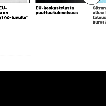
EU-
EU-keskustelusta
Sitran
u on
puuttuu tulevaisuus
alkaa
t 90-luvulle”
talous
kurssi