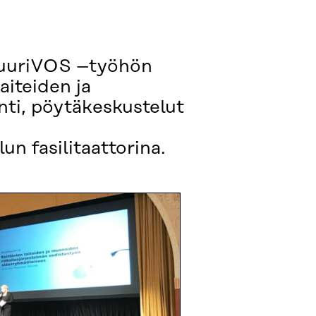
ttuuriVOS –työhön
aiteiden ja
ti, pöytäkeskustelut
n fasilitaattorina.