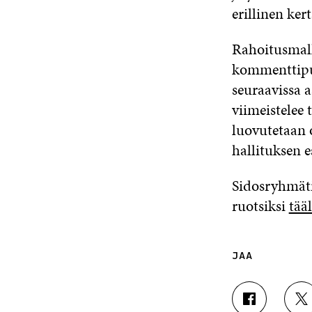
erillinen ke
Rahoitusmalli
kommenttipu
seuraavissa 
viimeistelee
luovutetaan 
hallituksen e
Sidosryhmäti
ruotsiksi
tääl
JAA
J
J