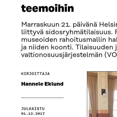
teemoihin
Marraskuun 21. päivänä Helsi
liittyvä sidosryhmätilaisuus. P
museoiden rahoitusmallin ha
ja niiden koonti. Tilaisuuden j
valtionosuusjärjestelmän (VOS
KIRJOITTAJA
Hannele Eklund
JULKAISTU
01.12.2017