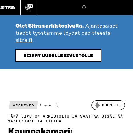
Siirry
FI
suoraan
Vaihda
Hae
sivuston
sisältöön
kieli
Olet Sitran arkistosivulla.
Ajantasaiset
tiedot työstämme löydät osoitteesta
sitra.fi
.
SIIRRY UUDELLE SIVUSTOLLE
Arvioitu
1 min
KUUNTELE
ARCHIVED
lukuaika
TÄMÄ SIVU ON ARKISTOITU JA SAATTAA SISÄLTÄÄ
VANHENTUNUTTA TIETOA
Kauppakamari: