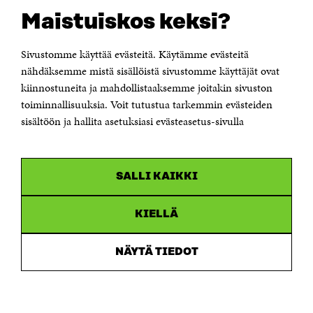
Suomen itsenäisyyden juhlarahasto Sitra
Maistuiskos keksi?
Itämerenkatu 11-13, PL 160,
00181 Helsinki
Sivustomme käyttää evästeitä. Käytämme evästeitä
Puhelin +358 294 618 991
Sähköpostiosoite
nähdäksemme mistä sisällöistä sivustomme käyttäjät ovat
etunimi.sukunimi@sitra.fi tai sitra@sitra.fi
kiinnostuneita ja mahdollistaaksemme joitakin sivuston
Saapumisohjeet
toiminnallisuuksia. Voit tutustua tarkemmin evästeiden
sisältöön ja hallita asetuksiasi evästeasetus-sivulla
Y-tunnus 0202132-3
OLEMME NÄISSÄ SOMEISSA
SALLI KAIKKI
Facebook
Avautuu
uudessa
Linkedin
ikkunassa
KIELLÄ
Avautuu
uudessa
Youtube
ikkunassa
Avautuu
NÄYTÄ TIEDOT
uudessa
Instagram
ikkunassa
Avautuu
uudessa
ikkunassa