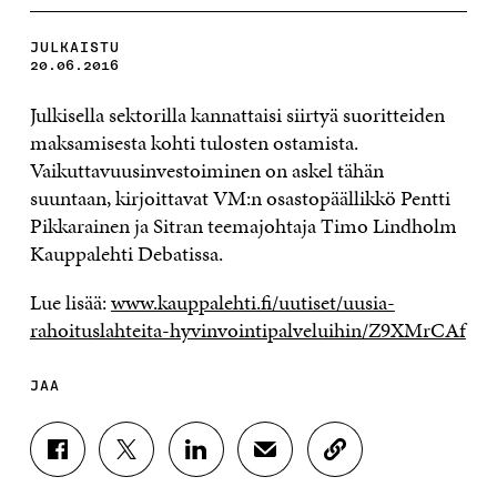
JULKAISTU
20.06.2016
Julkisella sektorilla kannattaisi siirtyä suoritteiden
maksamisesta kohti tulosten ostamista.
Vaikuttavuusinvestoiminen on askel tähän
suuntaan, kirjoittavat VM:n osastopäällikkö Pentti
Pikkarainen ja Sitran teemajohtaja Timo Lindholm
Kauppalehti Debatissa.
Lue lisää:
www.kauppalehti.fi/uutiset/uusia-
rahoituslahteita-hyvinvointipalveluihin/Z9XMrCAf
JAA
J
J
J
J
K
A
A
A
A
O