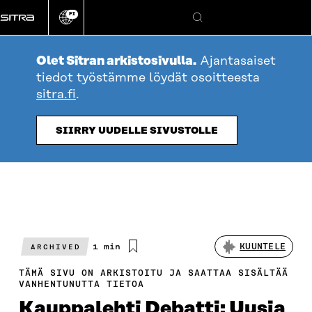
Siirry
FI
suoraan
Vaihda
Hae
sivuston
sisältöön
kieli
Olet Sitran arkistosivulla.
Ajantasaiset
tiedot työstämme löydät osoitteesta
sitra.fi
.
SIIRRY UUDELLE SIVUSTOLLE
Arvioitu
1 min
KUUNTELE
ARCHIVED
lukuaika
TÄMÄ SIVU ON ARKISTOITU JA SAATTAA SISÄLTÄÄ
VANHENTUNUTTA TIETOA
Kauppalehti Debatti: Uusia