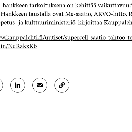
-hankkeen tarkoituksena on kehittää vaikuttavuu
 Hankkeen taustalla ovat Me-säätiö, ARVO-liitto, R
petus- ja kulttuuriministeriö, kirjoittaa Kauppaleh
w.kauppalehti.fi/uutiset/supercell-saatio-tahtoo-
in/NuRakxKb
J
J
K
A
A
O
A
A
P
L
S
I
I
Ä
O
N
H
I
K
K
A
E
Ö
R