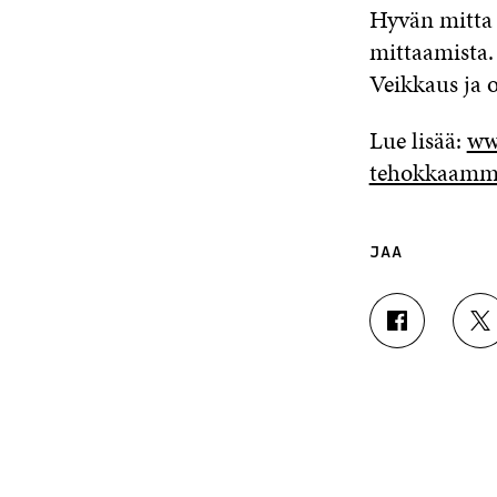
Hyvän mitta 
mittaamista.
Veikkaus ja o
Lue lisää:
ww
tehokkaamm
JAA
J
J
A
A
A
A
F
T
A
W
C
I
E
T
B
T