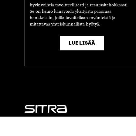
K
K
hyvinvointia tavoitteellisesti ja resurssitehokkaasti.
K
U
Se on keino kanavoida yksityistä pääomaa
U
N
hankkeisiin, joilla tavoitellaan myönteistä ja
N
A
mitattavaa yhteiskunnallista hyötyä.
A
S
S
S
S
A
A
LUE LISÄÄ
NÄITÄKÖ ETSIT?
Tietosuoja ja käyttöehdot