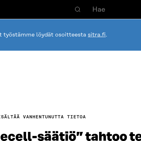
ot työstämme löydät osoitteesta
sitra.fi
.
ISÄLTÄÄ VANHENTUNUTTA TIETOA
ecell-säätiö” tahtoo t