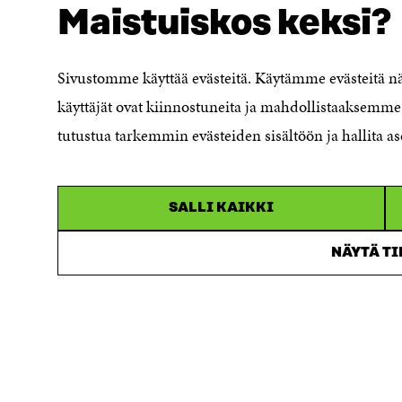
Maistuiskos keksi?
Evästeasetukset
Ilmoituskanava
Saavutettavuusseloste
Sivustomme käyttää evästeitä. Käytämme evästeitä 
Asiakirjajulkisuuskuvaus
käyttäjät ovat kiinnostuneita ja mahdollistaaksemme 
Sitran digitaalinen viestintä ja
tutustua tarkemmin evästeiden sisältöön ja hallita as
verkkopalvelut
SALLI KAIKKI
NÄYTÄ T