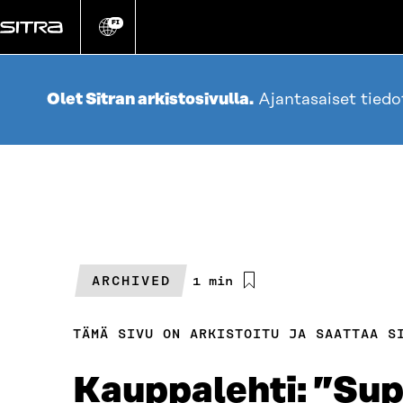
Siirry
suoraan
FI
Vaihda
sivuston
sisältöön
kieli
Olet Sitran arkistosivulla.
Ajantasaiset tied
ARCHIVED
Arvioitu
1 min
lukuaika
TÄMÄ SIVU ON ARKISTOITU JA SAATTAA S
Kauppalehti: ”Sup