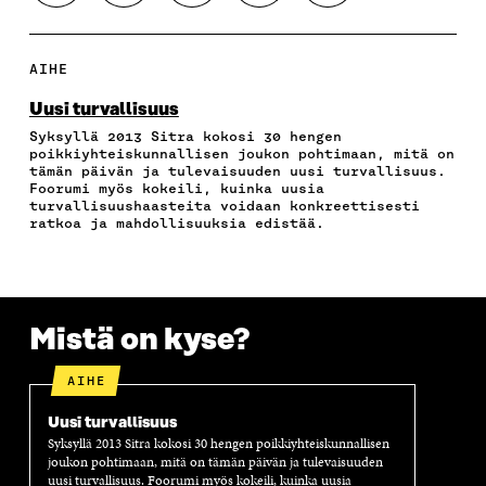
A
A
A
A
O
A
A
A
A
P
F
T
L
S
I
A
W
I
Ä
O
AIHE
C
I
N
H
I
E
T
K
K
A
Uusi turvallisuus
B
T
E
Ö
R
Syksyllä 2013 Sitra kokosi 30 hengen
O
E
D
P
T
poikkiyhteiskunnallisen joukon pohtimaan, mitä on
O
R
I
O
I
tämän päivän ja tulevaisuuden uusi turvallisuus.
K
I
N
S
K
Foorumi myös kokeili, kuinka uusia
I
S
I
T
K
turvallisuushaasteita voidaan konkreettisesti
S
S
S
I
E
ratkoa ja mahdollisuuksia edistää.
S
Ä
S
L
L
A
A
Ä
L
I
A
V
A
A
N
V
A
V
A
L
A
U
A
V
I
Mistä on kyse?
U
T
U
A
N
T
U
T
U
K
U
U
U
T
K
AIHE
U
U
U
U
I
U
U
U
U
Uusi turvallisuus
U
D
U
U
Syksyllä 2013 Sitra kokosi 30 hengen poikkiyhteiskunnallisen
D
E
D
U
joukon pohtimaan, mitä on tämän päivän ja tulevaisuuden
E
S
E
D
uusi turvallisuus. Foorumi myös kokeili, kuinka uusia