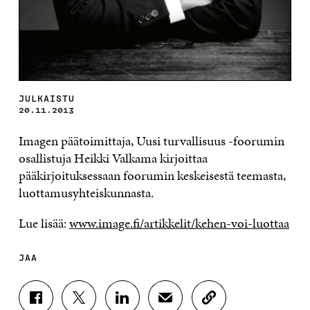
JULKAISTU
20.11.2013
Imagen päätoimittaja, Uusi turvallisuus -foorumin
osallistuja Heikki Valkama kirjoittaa
pääkirjoituksessaan foorumin keskeisestä teemasta,
luottamusyhteiskunnasta.
Lue lisää:
www.image.fi/artikkelit/kehen-voi-luottaa
JAA
J
J
J
J
K