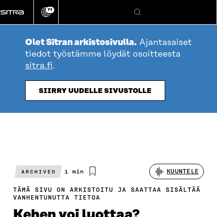
Siirry
FI
suoraan
Vaihda
Hae
sivuston
sisältöön
kieli
Olet Sitran arkistosivulla.
Ajantasaiset
tiedot työstämme löydät osoitteesta
sitra.fi
.
SIIRRY UUDELLE SIVUSTOLLE
Arvioitu
1 min
KUUNTELE
ARCHIVED
lukuaika
TÄMÄ SIVU ON ARKISTOITU JA SAATTAA SISÄLTÄÄ
VANHENTUNUTTA TIETOA
Kehen voi luottaa?