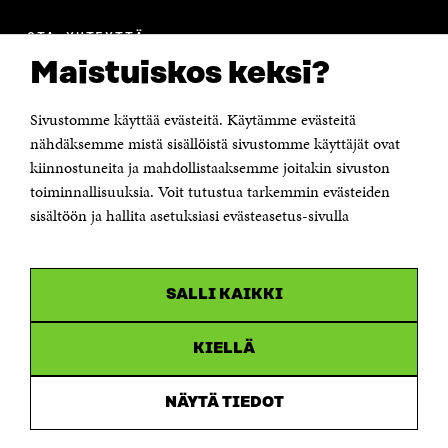
OTA YHTEYTTÄ
Suomen itsenäisyyden juhlarahasto Sitra
Maistuiskos keksi?
Itämerenkatu 11-13, PL 160,
00181 Helsinki
Sivustomme käyttää evästeitä. Käytämme evästeitä
Puhelin +358 294 618 991
Sähköpostiosoite
nähdäksemme mistä sisällöistä sivustomme käyttäjät ovat
etunimi.sukunimi@sitra.fi tai sitra@sitra.fi
kiinnostuneita ja mahdollistaaksemme joitakin sivuston
Saapumisohjeet
toiminnallisuuksia. Voit tutustua tarkemmin evästeiden
sisältöön ja hallita asetuksiasi evästeasetus-sivulla
Y-tunnus 0202132-3
OLEMME NÄISSÄ SOMEISSA
SALLI KAIKKI
Facebook
Avautuu
uudessa
Linkedin
ikkunassa
KIELLÄ
Avautuu
uudessa
Youtube
ikkunassa
Avautuu
NÄYTÄ TIEDOT
uudessa
Instagram
ikkunassa
Avautuu