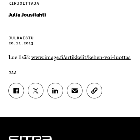
KIRJOITTAJA
Julia Jousilahti
JULKAISTU
20.11.2013
Lue lisää:
www.image.fi/artikkelit/kehen-voi-luottaa
JAA
J
J
J
J
K
A
A
A
A
O
A
A
A
A
P
F
T
L
S
I
A
W
I
Ä
O
C
I
N
H
I
E
T
K
K
A
B
T
E
Ö
R
O
E
D
P
T