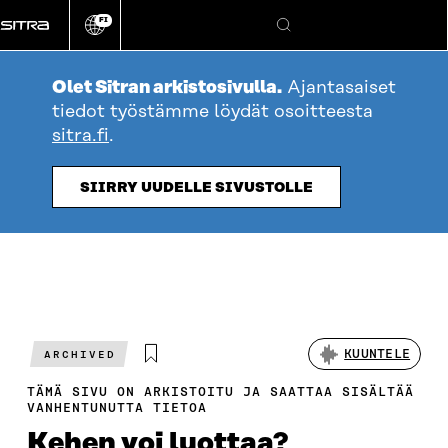
Siirry
FI
suoraan
Vaihda
Hae
sivuston
sisältöön
kieli
Olet Sitran arkistosivulla.
Ajantasaiset
tiedot työstämme löydät osoitteesta
sitra.fi
.
SIIRRY UUDELLE SIVUSTOLLE
KUUNTELE
ARCHIVED
TÄMÄ SIVU ON ARKISTOITU JA SAATTAA SISÄLTÄÄ
VANHENTUNUTTA TIETOA
Kehen voi luottaa?