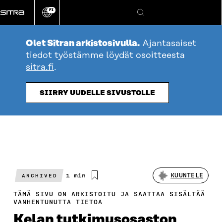
Siirry
FI
suoraan
Vaihda
Hae
sivuston
sisältöön
kieli
Olet Sitran arkistosivulla.
Ajantasaiset
tiedot työstämme löydät osoitteesta
sitra.fi
.
SIIRRY UUDELLE SIVUSTOLLE
Arvioitu
1 min
KUUNTELE
ARCHIVED
lukuaika
TÄMÄ SIVU ON ARKISTOITU JA SAATTAA SISÄLTÄÄ
VANHENTUNUTTA TIETOA
Kelan tutkimusosaston