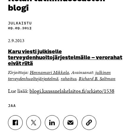
blogi
JULKAISTU
09.09.2013
2.9.2013
Karu viesti julkiselle
terveydenhuoltojärjestelmälle – verorahat
eivät riitä
Kirjoittaja:
Hennamari Mikkola
, Avainsanat:
julkinen
terveydenhuoltojärjestelmä
,
rahoitus
,
Richard B. Saltman
Lue lisää:
blogi.kansanelakelaitos.fi/arkisto/1538
JAA
J
J
J
J
K
A
A
A
A
O