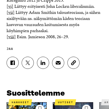
Korsgaard 2012 ja Cripps 2013.
[vi]
Liittyy erityisesti John Locken liberalismiin.
[vii]
Liittyy Adam Smithin talousteoriaan, ja siihen
sisältyvään ns. näkymättömän käden teoriaan
kasvavan vaurauden koitumisesta myös
köyhimpien parhaaksi.
[viii]
Esim. Jamieson 2008, 26–29.
JAA
J
J
J
J
K
A
A
A
A
O
A
A
A
A
P
F
T
L
S
I
A
W
I
Ä
O
C
I
N
H
I
E
T
K
K
A
Suosittelemme
B
T
E
Ö
R
O
E
D
P
T
HANKKEET
UUTISET
A
O
R
I
O
I
K
I
N
S
K