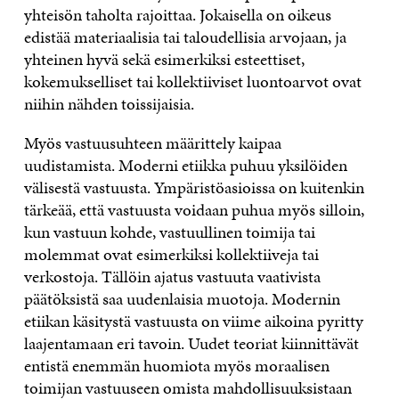
yhteisön taholta rajoittaa. Jokaisella on oikeus
edistää materiaalisia tai taloudellisia arvojaan, ja
yhteinen hyvä sekä esimerkiksi esteettiset,
kokemukselliset tai kollektiiviset luontoarvot ovat
niihin nähden toissijaisia.
Myös vastuusuhteen määrittely kaipaa
uudistamista. Moderni etiikka puhuu yksilöiden
välisestä vastuusta. Ympäristöasioissa on kuitenkin
tärkeää, että vastuusta voidaan puhua myös silloin,
kun vastuun kohde, vastuullinen toimija tai
molemmat ovat esimerkiksi kollektiiveja tai
verkostoja. Tällöin ajatus vastuuta vaativista
päätöksistä saa uudenlaisia muotoja. Modernin
etiikan käsitystä vastuusta on viime aikoina pyritty
laajentamaan eri tavoin. Uudet teoriat kiinnittävät
entistä enemmän huomiota myös moraalisen
toimijan vastuuseen omista mahdollisuuksistaan