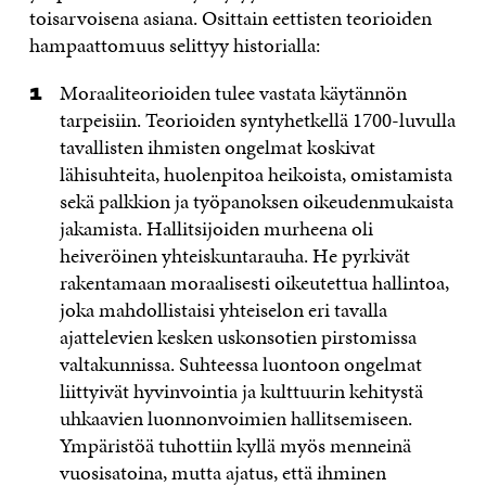
toisarvoisena asiana. Osittain eettisten teorioiden
hampaattomuus selittyy historialla:
Moraaliteorioiden tulee vastata käytännön
tarpeisiin. Teorioiden syntyhetkellä 1700-luvulla
tavallisten ihmisten ongelmat koskivat
lähisuhteita, huolenpitoa heikoista, omistamista
sekä palkkion ja työpanoksen oikeudenmukaista
jakamista. Hallitsijoiden murheena oli
heiveröinen yhteiskuntarauha. He pyrkivät
rakentamaan moraalisesti oikeutettua hallintoa,
joka mahdollistaisi yhteiselon eri tavalla
ajattelevien kesken uskonsotien pirstomissa
valtakunnissa. Suhteessa luontoon ongelmat
liittyivät hyvinvointia ja kulttuurin kehitystä
uhkaavien luonnonvoimien hallitsemiseen.
Ympäristöä tuhottiin kyllä myös menneinä
vuosisatoina, mutta ajatus, että ihminen