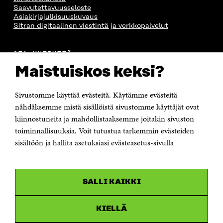
Saavutettavuusseloste
S
A
S
S
Asiakirjajulkisuuskuvaus
A
A
S
Sitran digitaalinen viestintä ja verkkopalvelut
A
OTA YHTEYTTÄ
Suomen itsenäisyyden juhlarahasto Sitra
Maistuiskos keksi?
Itämerenkatu 11-13, PL 160,
00181 Helsinki
Sivustomme käyttää evästeitä. Käytämme evästeitä
Puhelin +358 294 618 991
Sähköpostiosoite
nähdäksemme mistä sisällöistä sivustomme käyttäjät ovat
etunimi.sukunimi@sitra.fi tai sitra@sitra.fi
kiinnostuneita ja mahdollistaaksemme joitakin sivuston
Saapumisohjeet
toiminnallisuuksia. Voit tutustua tarkemmin evästeiden
sisältöön ja hallita asetuksiasi evästeasetus-sivulla
Y-tunnus 0202132-3
OLEMME NÄISSÄ SOMEISSA
SALLI KAIKKI
Facebook
Avautuu
uudessa
Linkedin
ikkunassa
KIELLÄ
Avautuu
uudessa