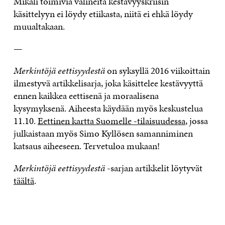
Mikäli toimivia välineitä kestävyyskriisin
käsittelyyn ei löydy etiikasta, niitä ei ehkä löydy
muualtakaan.
—
Merkintöjä eettisyydestä
on syksyllä 2016 viikoittain
ilmestyvä artikkelisarja, joka käsittelee kestävyyttä
ennen kaikkea eettisenä ja moraalisena
kysymyksenä. Aiheesta käydään myös keskustelua
11.10.
Eettinen kartta Suomelle
-tilaisuudessa
, jossa
julkaistaan myös Simo Kyllösen samanniminen
katsaus aiheeseen. Tervetuloa mukaan!
Merkintöjä eettisyydestä
-sarjan artikkelit löytyvät
täältä
.
—