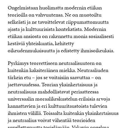
Ongelmistaan huolimatta modernin etiikan
teorioilla on vahvuutensa. Ne on muotoiltu
selkeästi ja ne tavoittelevat riippumattomuutta
ajasta ja kulttuurisista kontekstista. Modernin
etiikan ansiosta on rakennettu monia sosiaalisesti
kestäviä yhteiskuntia, kehitetty
oikeudenmukaisuutta ja edistetty ihmisoikeuksia.
Pyrkimys teoreettiseen neutraalisuuteen on
kuitenkin kaksiteräinen miekka. Neutraaliuden
tärkein etu – jos se voitaisiin saavuttaa – on
jaettavuudessa. Teorian yksinkertaisuus ja
neutraalisuus mahdollistavat periaatteessa
universaalin moraalikeskustelun erilaisia arvoja
kannattavien ja eri kulttuuritaustoista tulevien
ihmisten välillä. Toisaalta kuitenkin yksinkertaisuus
ja neutraalius voivat vähentää teorioiden
sovellettavuutta tosielämään. Vakavin ongelma