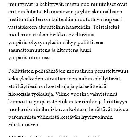
muuttuvat ja kehittyvät, mutta nuo muutokset ovat
erittäin hitaita. Elämäntavan ja yhteiskunnallisten
instituutioiden on kuitenkin muututtava nopeasti
vastatakseen akuutteihin haasteisiin. Toistaiseksi
modernin etiikan heikko soveltuvuus
ympäristökysymyksiin näkyy poliittisena
saamattomuutena ja hitautena juuri
ympäristötoimissa.
Poliittisten pelisääntöjen moraalinen perusteltavuus
sekä yksilöiden sitouttaminen niihin edellyttävät,
että käytössä on koeteltuja ja yksiselitteisiä
filosofisia työkaluja. Viime vuosina vahvistunut
kiinnostus ympäristöetiikan teorioihin ja kriittisyys
modernismin ihmiskuvaa kohtaan herättävät toivoa
paremmista välineistä kestävän hyvinvoinnin
edistämiseen.