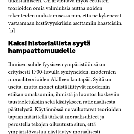
uudistamiseen. On arvioitava myös eettisten
teorioiden omia valmiuksia auttaa noiden
rakenteiden uudistamisessa niin, että ne kykenevät
vastaamaan kestävyyskriisin asettamiin haasteisiin.
[ii]
Kaksi historiallista syytä
hampaattomuudelle
Ihmisen suhde fyysiseen ympäristöönsä on
erityisesti 1700-luvulla syntyneiden, modernien
moraaliteorioiden Akilleen kantapää. Syitä on
useita, mutta monet niistä liittyvät modernin
etiikan omaksumiin, ihmistä ja luontoa koskeviin
taustaoletuksiin sekä käsitykseen rationaalisesta
päättelystä. Käytännössä ne vaikuttavat teorioiden
tapaan määritellä tärkeät moraalisuhteet ja
perustella tekojen oikeutusta siten, että
ympäristövastuu näyttäytyy moraalisesti