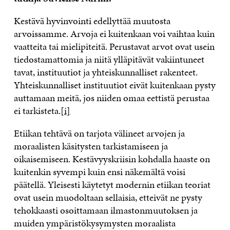
Kestävä hyvinvointi edellyttää muutosta
arvoissamme. Arvoja ei kuitenkaan voi vaihtaa kuin
vaatteita tai mielipiteitä. Perustavat arvot ovat usein
tiedostamattomia ja niitä ylläpitävät vakiintuneet
tavat, instituutiot ja yhteiskunnalliset rakenteet.
Yhteiskunnalliset instituutiot eivät kuitenkaan pysty
auttamaan meitä, jos niiden omaa eettistä perustaa
ei tarkisteta.
[i]
Etiikan tehtävä on tarjota välineet arvojen ja
moraalisten käsitysten tarkistamiseen ja
oikaisemiseen. Kestävyyskriisin kohdalla haaste on
kuitenkin syvempi kuin ensi näkemältä voisi
päätellä. Yleisesti käytetyt modernin etiikan teoriat
ovat usein muodoltaan sellaisia, etteivät ne pysty
tehokkaasti osoittamaan ilmastonmuutoksen ja
muiden ympäristökysymysten moraalista