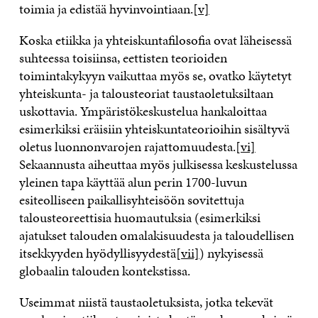
toimia ja edistää hyvinvointiaan.
[v]
Koska etiikka ja yhteiskuntafilosofia ovat läheisessä
suhteessa toisiinsa, eettisten teorioiden
toimintakykyyn vaikuttaa myös se, ovatko käytetyt
yhteiskunta- ja talousteoriat taustaoletuksiltaan
uskottavia. Ympäristökeskustelua hankaloittaa
esimerkiksi eräisiin yhteiskuntateorioihin sisältyvä
oletus luonnonvarojen rajattomuudesta.
[vi]
Sekaannusta aiheuttaa myös julkisessa keskustelussa
yleinen tapa käyttää alun perin 1700-luvun
esiteolliseen paikallisyhteisöön sovitettuja
talousteoreettisia huomautuksia (esimerkiksi
ajatukset talouden omalakisuudesta ja taloudellisen
itsekkyyden hyödyllisyydestä
[vii]
) nykyisessä
globaalin talouden kontekstissa.
Useimmat niistä taustaoletuksista, jotka tekevät