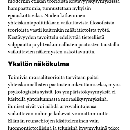
modernin etiikan teorioista kestävyyskysymyksissä
hampaattomia, tunnustetaan nykyisin
epäuskottaviksi. Niiden kitkeminen
yhteiskuntapolitiikkaan vaikuttavista filosofisista
teorioista vaatii kuitenkin määrätietoista työtä.
Kestävyyden tavoittelu edellyttää tieteellistä
valppautta ja yhteiskunnallisten päätösten taustalla
vaikuttavien näkemysten uskottavuutta.
Yksilön näkökulma
Toimivia moraaliteorioita tarvitaan paitsi
yhteiskunnallisten päätösten oikeuttamiseksi, myös
psykologisista syistä. Jos ympäristökysymyksiä ei
käsitellä yhteiskunnassa moraalikysymyksinä,
ihmiset eivät voi nähdä arvovalintojensa
vaikuttavan niihin ja kokevat voimattomuutta.
Elämän reunaehtojen käsitteleminen vain
luonnontieteellisinä ja teknisinä kysymyksinä tekee