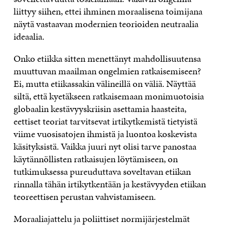
liittyy siihen, ettei ihminen moraalisena toimijana
näytä vastaavan modernien teorioiden neutraalia
ideaalia.
Onko etiikka sitten menettänyt mahdollisuutensa
muuttuvan maailman ongelmien ratkaisemiseen?
Ei, mutta etiikassakin välineillä on väliä. Näyttää
siltä, että kyetäkseen ratkaisemaan monimuotoisia
globaalin kestävyyskriisin asettamia haasteita,
eettiset teoriat tarvitsevat irtikytkemistä tietyistä
viime vuosisatojen ihmistä ja luontoa koskevista
käsityksistä. Vaikka juuri nyt olisi tarve panostaa
käytännöllisten ratkaisujen löytämiseen, on
tutkimuksessa pureuduttava soveltavan etiikan
rinnalla tähän irtikytkentään ja kestävyyden etiikan
teoreettisen perustan vahvistamiseen.
Moraaliajattelu ja poliittiset normijärjestelmät