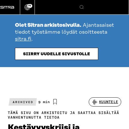
Siirry
FI
suoraan
Vaihda
Hae
sivuston
sisältöön
kieli
Olet Sitran arkistosivulla.
Ajantasaiset
tiedot työstämme löydät osoitteesta
sitra.fi
.
SIIRRY UUDELLE SIVUSTOLLE
Arvioitu
9 min
KUUNTELE
ARCHIVED
lukuaika
TÄMÄ SIVU ON ARKISTOITU JA SAATTAA SISÄLTÄÄ
VANHENTUNUTTA TIETOA
Kestävyyskriisi ja