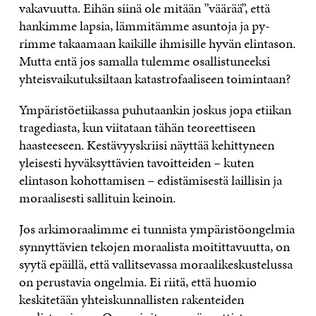
vakavuutta. Eihän siinä ole mitään ”väärää”, että
hankimme lapsia, lämmitämme asuntoja ja py­
rimme takaamaan kaikille ihmisille hyvän elintason.
Mutta entä jos samalla tulemme osallistuneeksi
yhteisvaikutuksiltaan katastrofaaliseen toimintaan?
Ympäristöetiikassa puhutaankin joskus jopa etiikan
tragediasta, kun viitataan tähän teoreettiseen
haasteeseen. Kestävyyskriisi näyttää kehittyneen
yleisesti hyväksyttävien tavoitteiden – kuten
elintason kohottamisen – edistämisestä laillisin ja
moraalisesti sallituin keinoin.
Jos arkimoraalimme ei tunnista ympäristöongelmia
synnyttävien tekojen moraalista moitittavuutta, on
syytä epäillä, että vallitsevassa moraalikeskustelussa
on perustavia ongelmia. Ei riitä, että huomio
keskitetään yhteiskunnallisten rakenteiden