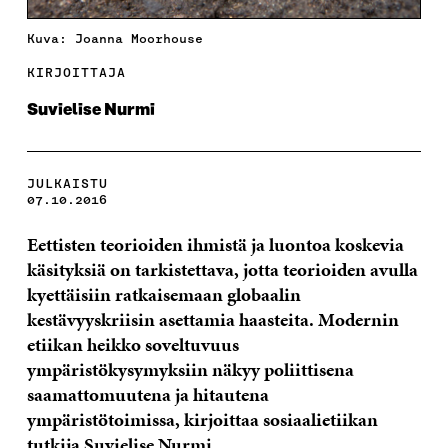
Kuva: Joanna Moorhouse
KIRJOITTAJA
Suvielise Nurmi
JULKAISTU
07.10.2016
Eettisten teorioiden ihmistä ja luontoa koskevia
käsityksiä on tarkistettava, jotta teorioiden avulla
kyettäisiin ratkaisemaan globaalin
kestävyyskriisin asettamia haasteita. Modernin
etiikan heikko soveltuvuus
ympäristökysymyksiin näkyy poliittisena
saamattomuutena ja hitautena
ympäristötoimissa, kirjoittaa sosiaalietiikan
tutkija Suvielise Nurmi.