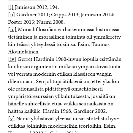
[i]
Jamieson 2012, 194.
[ii]
Gardiner 2011; Cripps 2013; Jamieson 2014;
Foster 2015; Nurmi 2008.
[iii]
Moraalifilosofian varhaisemmassa historiassa
tietäminen ja moraalinen toiminta oli ymmärretty
kiinteässä yhteydessä toisiinsa. Esim. Tuomas
Akvinolainen.
[iv]
Gerret Hardinin 1960-luvun lopulla esittämän
kuuluisan argumentin mukaan ympäristövastuuta
voi verrata modernin etiikan klassiseen vangin
dilemmaan. Sen johtopäätöksenä on, ettei yksilön
ole rationaalista pidättäytyä omaehtoisesti
ympäristöresurssien ylikulutuksesta, jos siitä on
hänelle suhteellista etua, vaikka seurauksista on
haittaa kaikille. Hardin 1968, Gardiner 2002.
[v]
Nämä yhdistävät yleensä uusaristotelista hyve-
etiikkaa joihinkin moderneihin teorioihin. Esim.