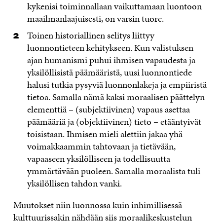
kykenisi toiminnallaan vaikuttamaan luontoon
maailmanlaajuisesti, on varsin tuore.
Toinen historiallinen selitys liittyy
luonnontieteen kehitykseen. Kun valistuksen
ajan humanismi puhui ihmisen vapaudesta ja
yksilöllisistä päämääristä, uusi luonnontiede
halusi tutkia pysyviä luonnonlakeja ja empiiristä
tietoa. Samalla nämä kaksi moraalisen päättelyn
elementtiä – (subjektiivinen) vapaus asettaa
päämääriä ja (objektiivinen) tieto – etääntyivät
toisistaan. Ihmisen mieli alettiin jakaa yhä
voimakkaammin tahtovaan ja tietävään,
vapaaseen yksilölliseen ja todellisuutta
ymmärtävään puoleen. Samalla moraalista tuli
yksilöllisen tahdon vanki.
Muutokset niin luonnossa kuin inhimillisessä
kulttuurissakin nähdään siis moraalikeskustelun