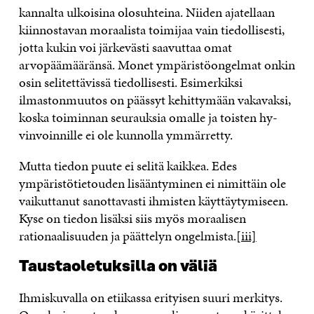
kannalta ulkoisina olosuhteina. Niiden ajatellaan
kiinnostavan moraalista toimijaa vain tiedollisesti,
jotta kukin voi järkevästi saavuttaa omat
arvopäämääränsä. Monet ympäristöongelmat onkin
osin selitettävissä tiedollisesti. Esimerkiksi
ilmastonmuutos on päässyt kehittymään vakavaksi,
koska toiminnan seurauksia omalle ja toisten hy­
vinvoinnille ei ole kunnolla ymmärretty.
Mutta tiedon puute ei selitä kaikkea. Edes
ympäristötietouden lisääntyminen ei nimittäin ole
vaikuttanut sanottavasti ihmisten käyttäytymiseen.
Kyse on tiedon lisäksi siis myös moraalisen
rationaalisuuden ja päättelyn ongelmista.
[iii]
Taustaoletuksilla on väliä
Ihmiskuvalla on etiikassa erityisen suuri merkitys.