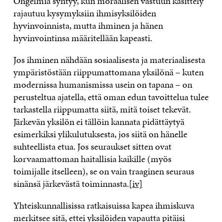
Ongelmia syntyy, kun moraalisen vastuun käsittely
rajautuu kysymyksiin ihmisyksilöiden
hyvinvoinnista, mutta ihminen ja hänen
hyvinvointinsa määritellään kapeasti.
Jos ihminen nähdään sosiaalisesta ja materiaalisesta
ympäristöstään riippumattomana yksilönä – kuten
modernissa humanismissa usein on tapana – on
perusteltua ajatella, että oman edun tavoittelua tulee
tarkastella riippumatta siitä, mitä toiset tekevät.
Järkevän yksilön ei tällöin kannata pidättäytyä
esimerkiksi ylikulutuksesta, jos siitä on hänelle
suhteellista etua. Jos seuraukset sitten ovat
korvaamattoman haitallisia kaikille (myös
toimijalle itselleen), se on vain traaginen seuraus
sinänsä järkevästä toiminnasta.
[iv]
Yhteiskunnallisissa ratkaisuissa kapea ihmiskuva
merkitsee sitä, ettei yksilöiden vapautta pitäisi