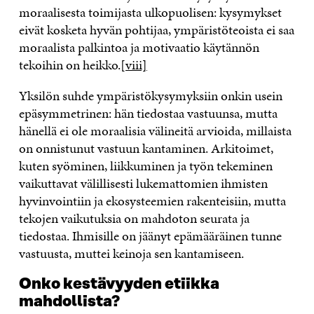
moraalisesta toimijasta ulkopuolisen: kysymykset
eivät kosketa hyvän pohtijaa, ympäristöteoista ei saa
moraalista palkintoa ja motivaatio käytännön
tekoihin on heikko.
[viii]
Yksilön suhde ympäristökysymyksiin onkin usein
epäsymmetrinen: hän tiedostaa vastuunsa, mutta
hänellä ei ole moraalisia välineitä arvioida, millaista
on onnistunut vastuun kantaminen. Arkitoimet,
kuten syöminen, liikkuminen ja työn tekeminen
vaikuttavat välillisesti lukemattomien ihmisten
hyvinvointiin ja ekosysteemien rakenteisiin, mutta
tekojen vaikutuksia on mahdoton seurata ja
tiedostaa. Ihmisille on jäänyt epämääräinen tunne
vastuusta, muttei keinoja sen kantamiseen.
Onko kestävyyden etiikka
mahdollista?