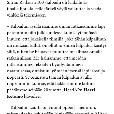
Sitran Ratkaisu 100 -kilpailu oli kaikille 15
finalistijoukkueelle tärkeä väylä vaikuttaa ja saada
vinkkejä tekemiseen.
– Kilpailun avulla saamme oman ratkaisumme läpi
paremmin niin julkisuudessa kuin käytännössä.
Luulen, että jokaisella tiimillä, joka tähän kilpailuun
on mukaan tullut, on ollut jo ennen kilpailua käsitys
siitä, miten he haluavat muuttaa maailmaa omalla
ratkaisullaan. Me haluamme, että meidän
ratkaisumme, tekoälyn hyödyntäminen
osaamisessa, onnistuu lyömään itsensä läpi isosti ja
nopeasti. Se onnistuu tämän kilpailun avulla
nopeammin kuin se, että hakkaisimme kotona
päätämme seinään 20 vuotta, HeadAI:n
Harri
Ketomo
kuvailee.
– Kilpailun kautta on voinut oppia laajemmin,
miten ideoita kehitetään ja viedään eteenpäin. Miten