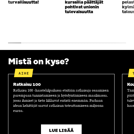
U
N
U
K
turvallisuutta!
kurssilla päättäjät
pelas
N
A
N
U
pohtivat unionin
kylm
A
S
A
N
tulevaisuutta
talou
S
S
S
A
S
A
S
S
A
A
S
A
Mistä on kyse?
AIHE
Ratkaisu 100
Ko
Ratkaisu 100 -haastekilpailussa etsitään ratkaisuja osaamisen
Tämä
parempaan tunnistamiseen ja hyödyntämiseen maailmassa,
päät
jossa ihmiset ja tieto liikkuvat entistä enemmän. Parhaan
tule
idean kehittäjät saavat ratkaisun toteuttamiseen miljoona
haas
euroa.
LUE LISÄÄ