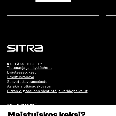
NÄITÄKÖ ETSIT?
Tietosuoja ja käyttöehdot
Evästeasetukset
Ilmoituskanava
Saavutettavuusseloste
Asiakirjajulkisuuskuvaus
Sitran digitaalinen viestintä ja verkkopalvelut
OTA YHTEYTTÄ
Suomen itsenäisyyden juhlarahasto Sitra
Maistuiskos keksi?
Itämerenkatu 11-13, PL 160,