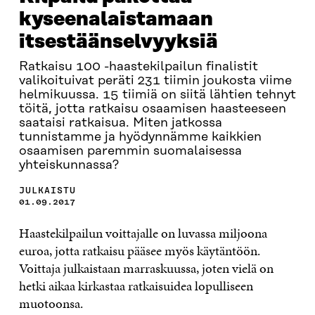
kyseenalaistamaan
itsestäänselvyyksiä
Ratkaisu 100 -haastekilpailun finalistit
valikoituivat peräti 231 tiimin joukosta viime
helmikuussa. 15 tiimiä on siitä lähtien tehnyt
töitä, jotta ratkaisu osaamisen haasteeseen
saataisi ratkaisua. Miten jatkossa
tunnistamme ja hyödynnämme kaikkien
osaamisen paremmin suomalaisessa
yhteiskunnassa?
JULKAISTU
01.09.2017
Haastekilpailun voittajalle on luvassa miljoona
euroa, jotta ratkaisu pääsee myös käytäntöön.
Voittaja julkaistaan marraskuussa, joten vielä on
hetki aikaa kirkastaa ratkaisuidea lopulliseen
muotoonsa.