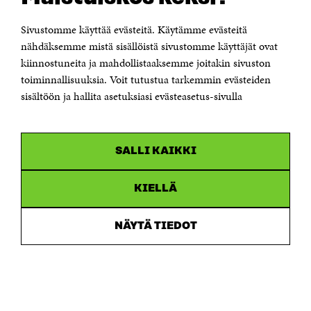
00181 Helsinki
Sivustomme käyttää evästeitä. Käytämme evästeitä
Puhelin +358 294 618 991
Sähköpostiosoite
nähdäksemme mistä sisällöistä sivustomme käyttäjät ovat
etunimi.sukunimi@sitra.fi tai sitra@sitra.fi
kiinnostuneita ja mahdollistaaksemme joitakin sivuston
toiminnallisuuksia. Voit tutustua tarkemmin evästeiden
Saapumisohjeet
sisältöön ja hallita asetuksiasi evästeasetus-sivulla
Y-tunnus 0202132-3
OLEMME NÄISSÄ SOMEISSA
SALLI KAIKKI
Facebook
Avautuu
uudessa
Linkedin
ikkunassa
KIELLÄ
Avautuu
uudessa
Youtube
ikkunassa
Avautuu
NÄYTÄ TIEDOT
uudessa
Instagram
ikkunassa
Avautuu
uudessa
ikkunassa