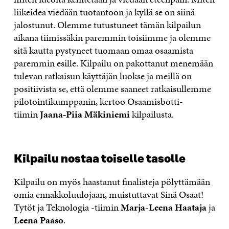
liikeidea viedään tuotantoon ja kyllä se on siinä
jalostunut. Olemme tutustuneet tämän kilpailun
aikana tiimissäkin paremmin toisiimme ja olemme
sitä kautta pystyneet tuomaan omaa osaamista
paremmin esille. Kilpailu on pakottanut menemään
tulevan ratkaisun käyttäjän luokse ja meillä on
positiivista se, että olemme saaneet ratkaisullemme
pilotointikumppanin, kertoo Osaamisbotti-
tiimin
Jaana‐Piia Mäkiniemi
kilpailusta.
Kilpailu nostaa toiselle tasolle
Kilpailu on myös haastanut finalisteja pölyttämään
omia ennakkoluulojaan, muistuttavat Sinä Osaat!
Tytöt ja Teknologia -tiimin
Marja-Leena Haataja
ja
Leena Paaso
.