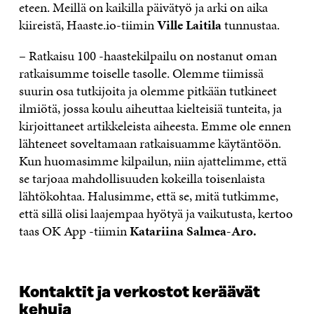
eteen. Meillä on kaikilla päivätyö ja arki on aika
kiireistä, Haaste.io-tiimin
Ville Laitila
tunnustaa.
– Ratkaisu 100 -haastekilpailu on nostanut oman
ratkaisumme toiselle tasolle. Olemme tiimissä
suurin osa tutkijoita ja olemme pitkään tutkineet
ilmiötä, jossa koulu aiheuttaa kielteisiä tunteita, ja
kirjoittaneet artikkeleista aiheesta. Emme ole ennen
lähteneet soveltamaan ratkaisuamme käytäntöön.
Kun huomasimme kilpailun, niin ajattelimme, että
se tarjoaa mahdollisuuden kokeilla toisenlaista
lähtökohtaa. Halusimme, että se, mitä tutkimme,
että sillä olisi laajempaa hyötyä ja vaikutusta, kertoo
taas OK App -tiimin
Katariina Salmea-Aro.
Kontaktit ja verkostot keräävät
kehuja