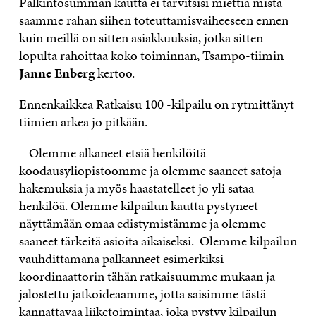
Palkintosumman kautta ei tarvitsisi miettiä mistä
saamme rahan siihen toteuttamisvaiheeseen ennen
kuin meillä on sitten asiakkuuksia, jotka sitten
lopulta rahoittaa koko toiminnan, Tsampo-tiimin
Janne Enberg
kertoo.
Ennenkaikkea Ratkaisu 100 -kilpailu on rytmittänyt
tiimien arkea jo pitkään.
– Olemme alkaneet etsiä henkilöitä
koodausyliopistoomme ja olemme saaneet satoja
hakemuksia ja myös haastatelleet jo yli sataa
henkilöä. Olemme kilpailun kautta pystyneet
näyttämään omaa edistymistämme ja olemme
saaneet tärkeitä asioita aikaiseksi. Olemme kilpailun
vauhdittamana palkanneet esimerkiksi
koordinaattorin tähän ratkaisuumme mukaan ja
jalostettu jatkoideaamme, jotta saisimme tästä
kannattavaa liiketoimintaa, joka pystyy kilpailun