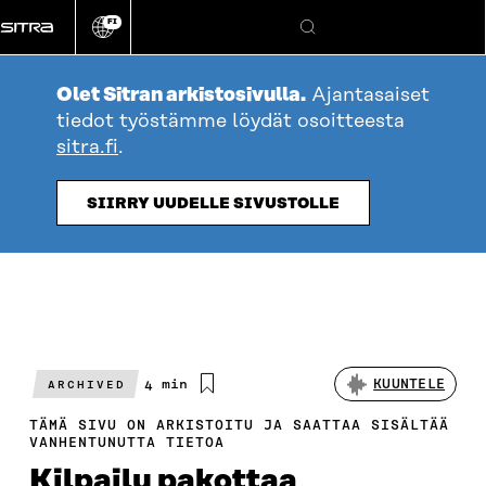
Siirry
FI
suoraan
Vaihda
Hae
sivuston
sisältöön
kieli
Olet Sitran arkistosivulla.
Ajantasaiset
tiedot työstämme löydät osoitteesta
sitra.fi
.
SIIRRY UUDELLE SIVUSTOLLE
Arvioitu
4 min
KUUNTELE
ARCHIVED
lukuaika
TÄMÄ SIVU ON ARKISTOITU JA SAATTAA SISÄLTÄÄ
VANHENTUNUTTA TIETOA
Kilpailu pakottaa