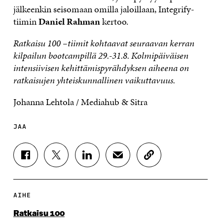
jälkeenkin seisomaan omilla jaloillaan, Integrify-
tiimin
Daniel Rahman
kertoo.
Ratkaisu 100 –tiimit kohtaavat seuraavan kerran
kilpailun bootcampillä 29.-31.8. Kolmipäiväisen
intensiivisen kehittämispyrähdyksen aiheena on
ratkaisujen yhteiskunnallinen vaikuttavuus.
Johanna Lehtola / Mediahub & Sitra
JAA
J
J
J
J
K
A
A
A
A
O
A
A
A
A
P
F
T
L
S
I
A
W
I
Ä
O
AIHE
C
I
N
H
I
E
T
K
K
A
Ratkaisu 100
B
T
E
Ö
R