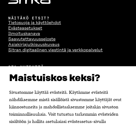
NÄITÄKÖ ETSIT?
Tietosuoja ja käyttöehdot
Evästeasetukset
Ilmoituskanava
Saavutettavuusseloste
Asiakirjajulkisuuskuvaus
Sitran digitaalinen viestintä ja verkkopalvelut
OTA YHTEYTTÄ
Suomen itsenäisyyden juhlarahasto Sitra
Maistuiskos keksi?
Itämerenkatu 11-13, PL 160,
00181 Helsinki
Sivustomme käyttää evästeitä. Käytämme evästeitä
Puhelin +358 294 618 991
Sähköpostiosoite
nähdäksemme mistä sisällöistä sivustomme käyttäjät ovat
etunimi.sukunimi@sitra.fi tai sitra@sitra.fi
kiinnostuneita ja mahdollistaaksemme joitakin sivuston
Saapumisohjeet
toiminnallisuuksia. Voit tutustua tarkemmin evästeiden
sisältöön ja hallita asetuksiasi evästeasetus-sivulla
Y-tunnus 0202132-3