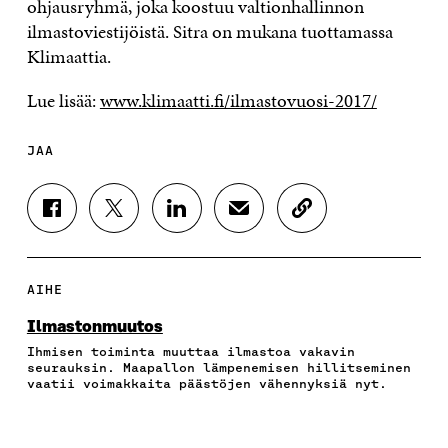
ohjausryhmä, joka koostuu valtionhallinnon
ilmastoviestijöistä. Sitra on mukana tuottamassa
Klimaattia.
Lue lisää:
www.klimaatti.fi/ilmastovuosi-2017/
JAA
J
J
J
J
K
A
A
A
A
O
A
A
A
A
P
F
T
L
S
I
A
W
I
Ä
O
AIHE
C
I
N
H
I
E
T
K
K
A
Ilmastonmuutos
B
T
E
Ö
R
Ihmisen toiminta muuttaa ilmastoa vakavin
O
E
D
P
T
seurauksin. Maapallon lämpenemisen hillitseminen
O
R
I
O
I
vaatii voimakkaita päästöjen vähennyksiä nyt.
K
I
N
S
K
I
S
I
T
K
S
S
S
I
E