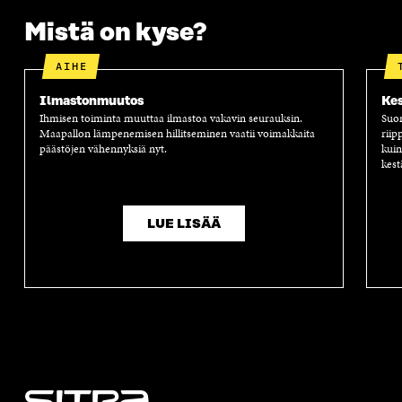
A
Mistä on kyse?
AIHE
Ilmastonmuutos
Kes
Ihmisen toiminta muuttaa ilmastoa vakavin seurauksin.
Suom
Maapallon lämpenemisen hillitseminen vaatii voimakkaita
riip
päästöjen vähennyksiä nyt.
kuin
kest
LUE LISÄÄ