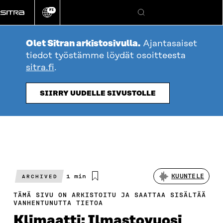
Siirry
FI
suoraan
Vaihda
Hae
sivuston
sisältöön
kieli
Olet Sitran arkistosivulla.
Ajantasaiset
tiedot työstämme löydät osoitteesta
sitra.fi
.
SIIRRY UUDELLE SIVUSTOLLE
Arvioitu
1 min
KUUNTELE
ARCHIVED
lukuaika
TÄMÄ SIVU ON ARKISTOITU JA SAATTAA SISÄLTÄÄ
VANHENTUNUTTA TIETOA
Klimaatti: Ilmastovuosi