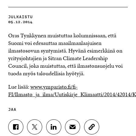
JULKAISTU
05.12.2014
Oras Tynkkynen muistuttaa kolumnissaan, että
Suomi voi edesauttaa maailmanlaajuisen
ilmastosovun syntymistä. Hyvänä esimerkkinä on
yritysjohtajien ja Sitran Climate Leadership
Council, joka muistuttaa, että ilmastonsuojelu voi
tuoda myös taloudellisia hyötyjä.
Lue lisää:
www.ymparisto.fi/fi-
FI/Ilmasto_ja_ilma/Uutiskirje_Klimaatti/2014/42014/
JAA
J
J
J
J
K
A
A
A
A
O