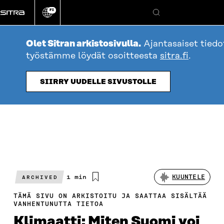
Siirry
FI
suoraan
Vaihda
Hae
sivuston
sisältöön
kieli
Olet Sitran arkistosivulla.
Ajantasaiset tiedo
työstämme löydät osoitteesta
sitra.fi
.
SIIRRY UUDELLE SIVUSTOLLE
Arvioitu
1 min
KUUNTELE
ARCHIVED
lukuaika
TÄMÄ SIVU ON ARKISTOITU JA SAATTAA SISÄLTÄÄ
VANHENTUNUTTA TIETOA
Klimaatti: Miten Suomi voi