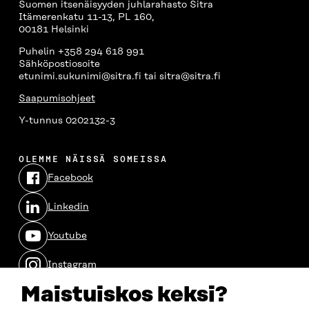
Suomen itsenäisyyden juhlarahasto Sitra
Itämerenkatu 11-13, PL 160,
00181 Helsinki
Puhelin +358 294 618 991
Sähköpostiosoite
etunimi.sukunimi@sitra.fi tai sitra@sitra.fi
Saapumisohjeet
Y-tunnus 0202132-3
OLEMME NÄISSÄ SOMEISSA
Facebook
Avautuu
uudessa
Linkedin
ikkunassa
Avautuu
uudessa
Youtube
ikkunassa
Avautuu
uudessa
Instagram
ikkunassa
Avautuu
uudessa
Maistuiskos keksi?
ikkunassa